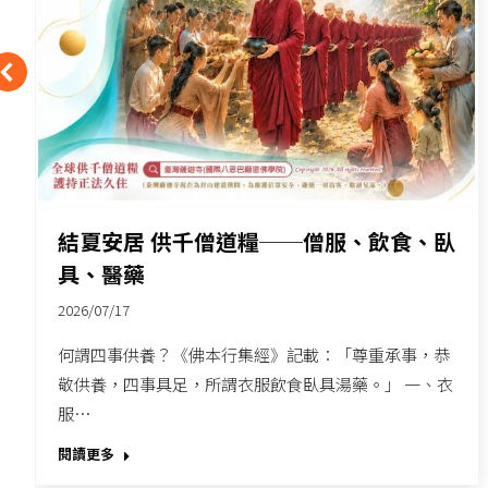
結夏安居 供千僧道糧──僧服、飲食、臥
具、醫藥
2026/07/17
何謂四事供養？《佛本行集經》記載：「尊重承事，恭
敬供養，四事具足，所謂衣服飲食臥具湯藥。」 一、衣
服…
閱讀更多