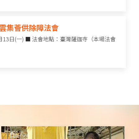
法雲集薈供除障法會
7月13日(一) ■ 法會地點：臺灣薩迦寺（本場法會