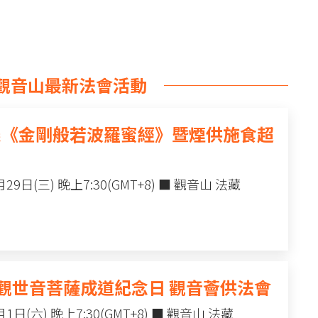
觀音山最新法會活動
大乘《金剛般若波羅蜜經》暨煙供施食超
9日(三) 晚上7:30(GMT+8) ■ 觀音山 法藏
讚 觀世音菩薩成道紀念日 觀音薈供法會
日(六) 晚上7:30(GMT+8) ■ 觀音山 法藏