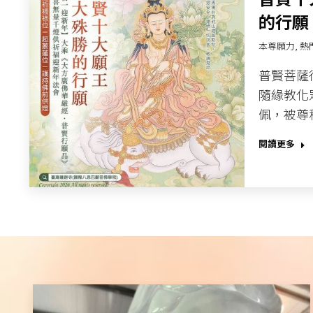
的行願​
本尊願力
,
熱
普賢菩薩
隨緣教化
佩，被尊
閱讀更多