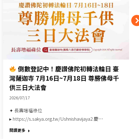
倒數登記中！慶讚佛陀初轉法輪日 臺
灣薩迦寺 7月16日~7月18日 尊勝佛母千
供三日大法會
2026/07/17
✦ 長壽增福祿位
▸ https://s.sakya.org.tw/Ushnishavijaya2 慶…
閱讀更多