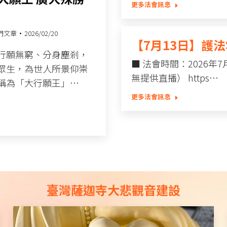
更多法會訊息
門文章
2026/02/20
【7月13日】護
行願無窮、分身塵剎，
■ 法會時間：2026年
眾生，為世人所景仰崇
無提供直播） https…
稱為「大行願王」…
更多法會訊息
臺灣薩迦寺大悲觀音建設