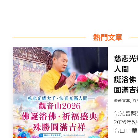
熱門文章
慈悲光
人間──
誕浴佛
圓滿吉
最新文章
,
浴
佛光普照
2026年
音山 中