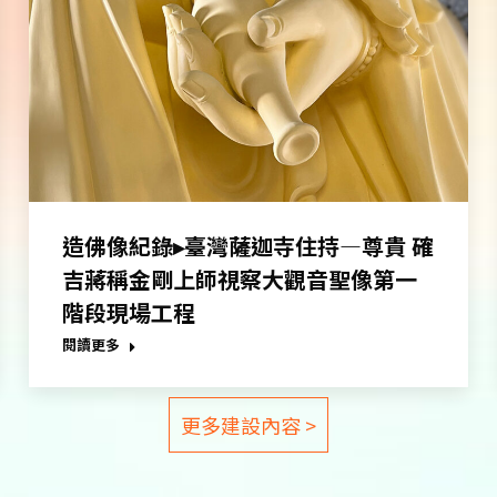
造佛像紀錄▸臺灣薩迦寺住持—尊貴 確
吉蔣稱金剛上師視察大觀音聖像第一
階段現場工程
閱讀更多
更多建設內容 >