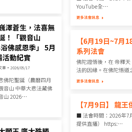
YouTube全…
更多法會訊息
巍澤蒼生，法喜無
誕！「觀音山
【6月19日~7月
年浴佛感恩季」 5月
系列法會
場活動紀實
佛陀證悟後，在 帝釋
文章
2026/05/17
法的因緣。在佛陀悟道
悲佛陀聖誕（農曆四月
更多法會訊息
觀音山 中華大悲法藏佛
山 2026…
【7月9日】 龍
■ 法會時間：2026年
提供直播） https:…
大願王 廣大殊勝