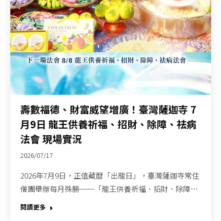
壽數福德、財富威望增廣！臺灣薩迦寺 7
月9日 龍王供養祈福、招財、除障、祛病
法會 現場實況
2026/07/17
2026年7月9日，正值藏曆「出龍日」，臺灣薩迦寺常住
僧團舉辦每月殊勝──「龍王供養祈福、招財、除障…
閱讀更多