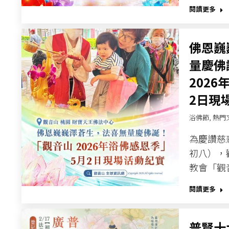
閱讀更多
佛恩巍
量慶佛
2026
2日現
浴佛節
,
熱門
為慶讚慈
初八），
教會「觀音
閱讀更多
普賢十