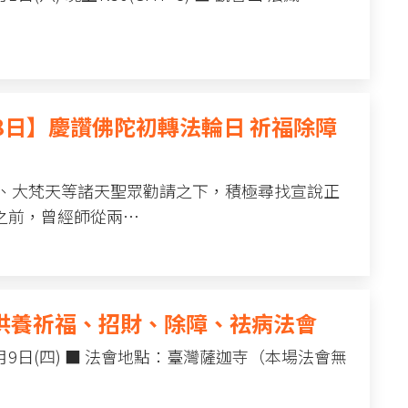
18日】慶讚佛陀初轉法輪日 祈福除障
天、大梵天等諸天聖眾勸請之下，積極尋找宣說正
之前，曾經師從兩…
王供養祈福、招財、除障、祛病法會
7月9日(四) ■ 法會地點：臺灣薩迦寺（本場法會無