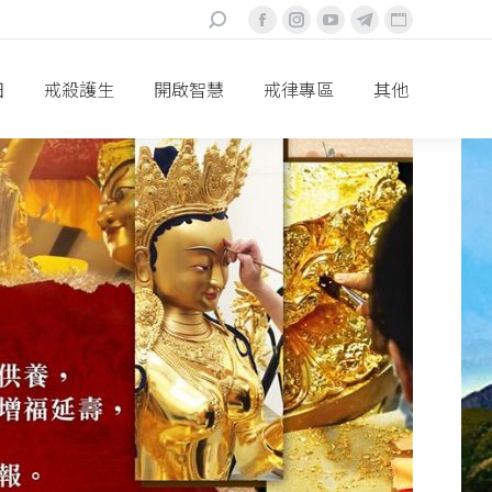
搜
Facebook
Instagram
YouTube
Telegram
Website
索：
頁
頁
頁
頁
頁
面
面
面
面
面
田
戒殺護生
開啟智慧
戒律專區
其他
在
在
在
在
在
新
新
新
新
新
視
視
視
視
視
窗
窗
窗
窗
窗
中
中
中
中
中
打
打
打
打
打
開
開
開
開
開