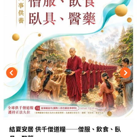
結夏安居 供千僧道糧──僧服、飲食、臥