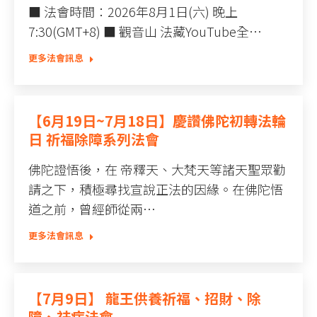
■ 法會時間：2026年8月1日(六) 晚上
7:30(GMT+8) ■ 觀音山 法藏YouTube全…
更多法會訊息
【6月19日~7月18日】慶讚佛陀初轉法輪
日 祈福除障系列法會
佛陀證悟後，在 帝釋天、大梵天等諸天聖眾勸
請之下，積極尋找宣說正法的因緣。在佛陀悟
道之前，曾經師從兩…
更多法會訊息
【7月9日】 龍王供養祈福、招財、除
障、祛病法會