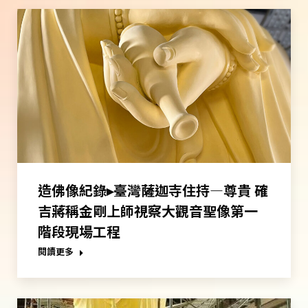
造佛像紀錄▸臺灣薩迦寺住持—尊貴 確
吉蔣稱金剛上師視察大觀音聖像第一
階段現場工程
閱讀更多