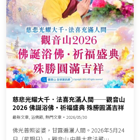
慈悲光耀大千．法喜充滿人間──觀音山
2026 佛誕浴佛•祈福盛典 殊勝圓滿吉祥
最新文章
,
浴佛節
,
熱門文章
2026/05/30
佛光普照娑婆，甘露遍灑人間。2026年5月24
日（星期日），觀音山 中華大悲法藏…