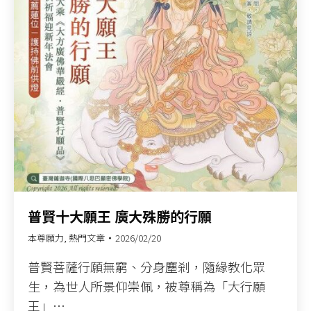
普賢十大願王 廣大殊勝的行願​
本尊願力
,
熱門文章
2026/02/20
普賢菩薩行願無窮、分身塵剎，隨緣教化眾
生，為世人所景仰崇佩，被尊稱為「大行願
王」…