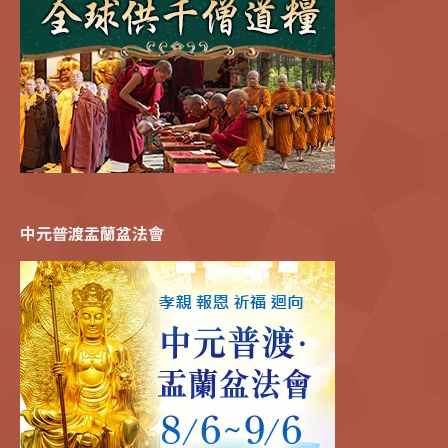
中元普渡盂蘭盆法會