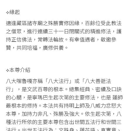
⟡緣起
適逢藏區諸寺廟之殊勝實修因緣，百餘位受此教法
之僧眾，進行連續三十一日閉關式的精進修法，護
持正信佛法，常轉法輪故。有幸值遇者，敬邀參
贊，共同培福，廣修供養。
⟡本尊介紹
八大嘿魯嘎亦稱「八大法行」或「八大善逝法
行」，是文武百尊的根本。總集經典、密續及口訣
的心髓，是寧瑪巴生起次第的主要修法，也是 蓮師
最根本的修持。本法共有持明上師及八威力忿怒大
本尊，加持力非凡、殊勝及強大。依生起次第，八
種法行所依的主要本尊包含出世間五法行和世間三
法行。出世五法行為：文殊身、蓮花語、真實意、