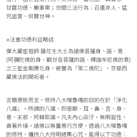
甘露功德、橛事業；世間三法行為：召遣非人、猛
咒詛詈、供贊世神。
⟡法會功德利益略述
偉大藏密祖師 蓮花生大士為諸佛菩薩身、語、意
(阿彌陀佛的身、觀世音菩薩的語、釋迦牟尼佛的意)
之三密金剛應化身，被譽為「第二佛陀」，亦是西
藏佛法的開拓者。
言簡意賅而言，修持八大嘿魯嘎的目的在於「淨化
八識」。所謂的八識，即是眼、耳、鼻、舌、身、
意、末那、阿賴耶識。凡夫內心染汙，無明習性，
貪著外境。諸佛以無量善巧方便，透過八大嘿魯嘎
的修持，攝持八大持明總集心咒，能得以下功德：