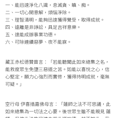
一、能迅速淨化八識，息滅貪、瞋、痴。
二、一切心開意解，煩惱淨除。
三、理智清明，能夠迅速獲得覺受，取得成就。
四、遠離是非諍訟，具足吉祥意樂。
五、速能成辦事業功德。
六、可除連續惡夢、夜不能寐。
藏王赤松德贊曾言：「若能聽聞此如來總集之名，
能救度眾生免墮三惡道之苦。如能以喜悅之心，信
心堅定，願力心強烈而實修，獲得持明成就，毫無
可疑。」
空行母 伊喜措嘉佛母言：「蓮師之法不可思議，此
如來總集為一切法之心要。後世眾生雖不能親見 蓮