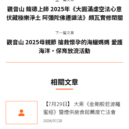
章
觀音山 龍德上師 2025年《大圓滿虛空法心意
上
导
伏藏極樂淨土 阿彌陀佛遷識法》頗瓦實修閉關
一
篇
航
下一篇文章
文
觀音山 2025母親節 搶救懷孕的海鱺媽媽 愛護
章：
下
海洋‧保育放流活動
一
篇
文
章：
相關文章
【7月29日】 大乘《金剛般若波羅
蜜經》暨煙供施食超薦度亡法會
2026/07/28