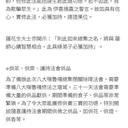
師，但修此法能迅速生起此道功德。若不如此，我
為欺騙眾生。」此為 伊喜措嘉之誓言。故如具有信
心，實修此法，必獲加持，速證果位。
蓮花生大士亦開示：「則此如來總集之名，將與 蓮
師心續智慧相合，此具緣弟子必獲加持」。
⟡供茶、供齋、護持法會供品
為了備辦此次八大嘿魯嘎總集閉關除障法會，需要
準備八大嘿魯嘎修法之壇城，三十一天法會需要準
備大量的供品獻供，期間準備的食子、供品等非常
繁瑣。為了令大眾能廣修供養三寶的功德，特別開
放隨喜護持法會期間供佛之供品，如供花、供燈、
供香等。