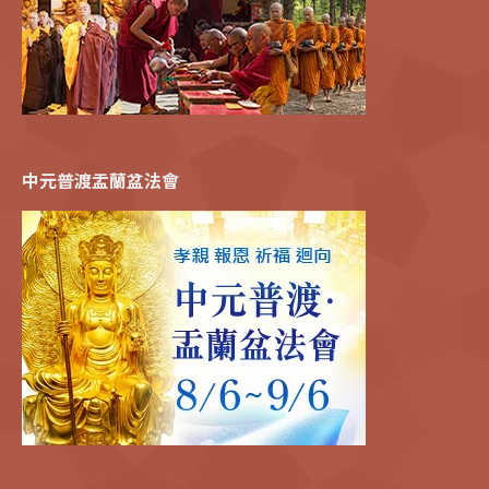
中元普渡盂蘭盆法會