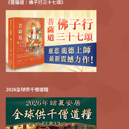
《菩薩道：佛子行三十七頌》
2026全球供千僧道糧