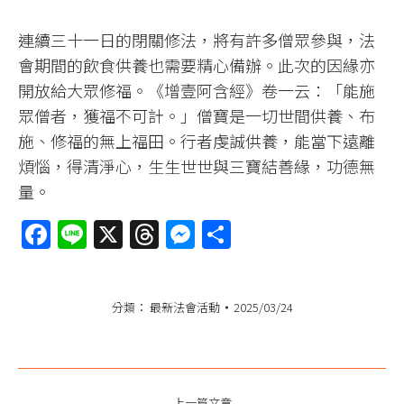
連續三十一日的閉關修法，將有許多僧眾參與，法
會期間的飲食供養也需要精心備辦。此次的因緣亦
開放給大眾修福。《增壹阿含經》卷一云：「能施
眾僧者，獲福不可計。」僧寶是一切世間供養、布
施、修福的無上福田。行者虔誠供養，能當下遠離
煩惱，得清淨心，生生世世與三寶結善緣，功德無
量。
Facebook
Line
X
Threads
Messenger
分
享
分類：
最新法會活動
2025/03/24
文
上一篇文章