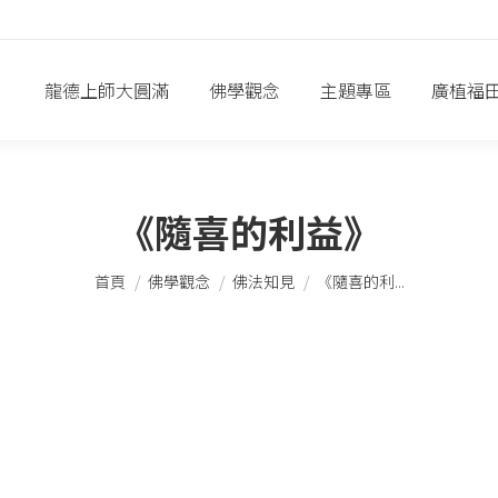
龍德上師大圓滿
佛學觀念
主題專區
廣植福
《隨喜的利益》
您在這裡：
首頁
佛學觀念
佛法知見
《隨喜的利...