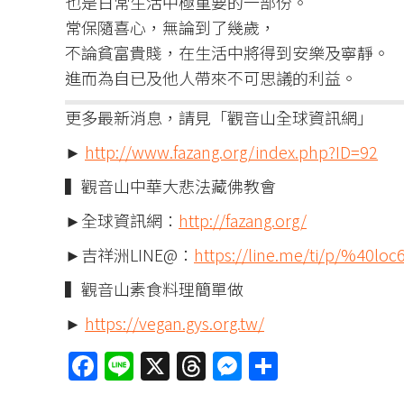
也是日常生活中極重要的一部份。
常保隨喜心，無論到了幾歲，
不論貧富貴賤，在生活中將得到安樂及寧靜。
進而為自已及他人帶來不可思議的利益。
更多最新消息，請見「觀音山全球資訊網」
►
http://www.fazang.org/index.php?ID=92
▍觀音山中華大悲法藏佛教會
►全球資訊網：
http://fazang.org/
►吉祥洲LINE@：
https://line.me/ti/p/%40loc
▍觀音山素食料理簡單做
►
https://vegan.gys.org.tw/
Facebook
Line
X
Threads
Messenger
分
享