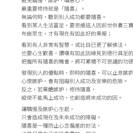
避免驕慢、嫉妒、嗔恚心，
最重要修持就是「隨喜」。
無論何時，聽到別人成功都要隨喜。
看到某人生活富足，要思維這人因前世供養三
布施眾生，才有現在有如此好的果報；
看到有人非常有智慧，或比自已更了解佛法，
也要心生歡喜，讚嘆有如此因緣見到德行具足
把握所有隨喜的機會，將可累積不可思議的功
發現別人的優點時，即時的隨喜，可以止息嫉
心懷嫉妒，會有阻礙別人成功及安樂的危險。
反之，若棄絶嫉妒，修持隨喜，
縱使不能馬上成功，也創造將來成功的因。
讓驕慢及嫉妒心生起，
只會造成現在及未來成功的障礙。
隨喜是一種防止心念偏差的妙法，