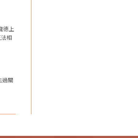
｜龍德上
正法相
能過關