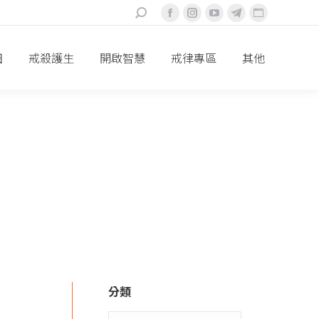
搜
Facebook
Instagram
YouTube
Telegram
Website
索：
頁
頁
頁
頁
頁
面
面
面
面
面
田
戒殺護生
開啟智慧
戒律專區
其他
在
在
在
在
在
新
新
新
新
新
視
視
視
視
視
窗
窗
窗
窗
窗
中
中
中
中
中
打
打
打
打
打
開
開
開
開
開
分類