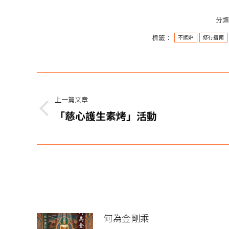
分
標籤：
不嫉妒
修行指南
文
章
上一篇文章
上
「慈心護生素烤」活動
导
一
篇
航
文
章：
何為金剛乘