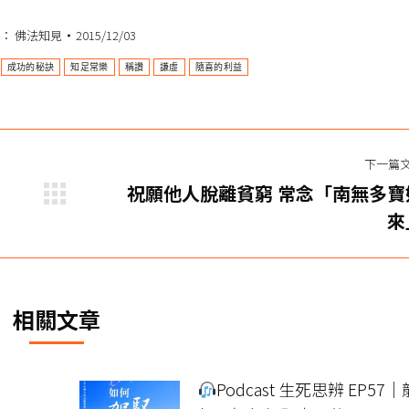
類：
佛法知見
2015/12/03
成功的秘訣
知足常樂
稱讚
謙虛
隨喜的利益
下一篇
祝願他人脫離貧窮 常念「南無多寶
下
來
一
篇
文
章：
相關文章
Podcast 生死思辨 EP57