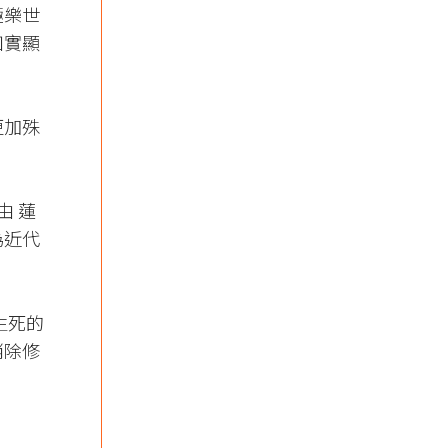
極樂世
如實顯
更加殊
由 蓮
為近代
生死的
消除修