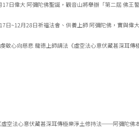
月17日偉大 阿彌陀佛聖誕，觀音山將舉辦「第二屆 佛王
17日~12月28日祈福法會、供養上師 阿彌陀佛，實與偉大
日虔敬心向慈悲 龍德上師請法《虛空法心意伏藏甚深耳傳
法《虛空法心意伏藏甚深耳傳極樂淨土修持法──阿彌陀佛