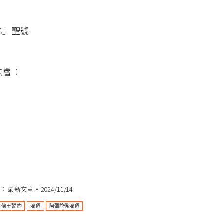
佛」聖號
法會：
類：
最新文章
2024/11/14
佛王誓約
灌頂
阿彌陀佛灌頂