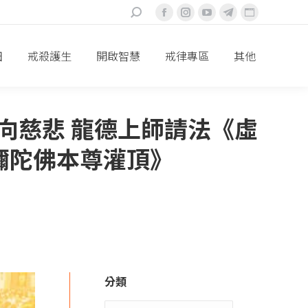
搜
Facebook
Instagram
YouTube
Telegram
Website
索：
頁
頁
頁
頁
頁
面
面
面
面
面
田
戒殺護生
開啟智慧
戒律專區
其他
在
在
在
在
在
新
新
新
新
新
視
視
視
視
視
向慈悲 龍德上師請法《虛
窗
窗
窗
窗
窗
中
中
中
中
中
彌陀佛本尊灌頂》
打
打
打
打
打
開
開
開
開
開
分類