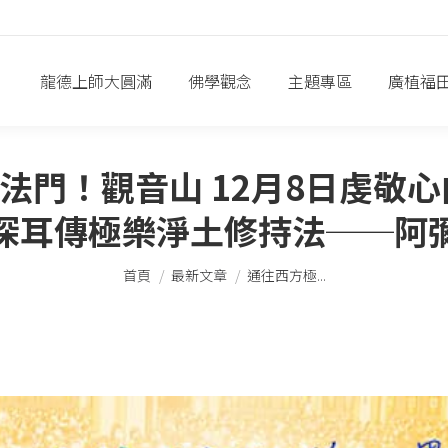
龍德上師大圓滿
佛學觀念
主題專區
廣植福
法門！觀音山 12月8日虔敬心
深耳傳極樂淨土修持法──阿
您在這裡：
首頁
最新文章
通往西方極...