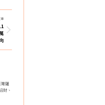
文章
1
萬
向
臺灣薩
、招財、