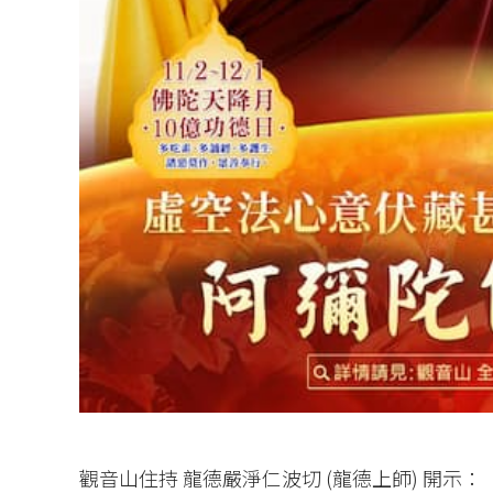
觀音山住持 龍德嚴淨仁波切 (龍德上師) 開