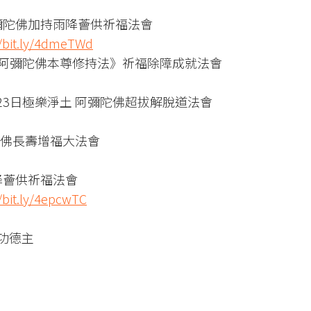
 阿彌陀佛加持雨降薈供祈福法會
//bit.ly/4dmeTWd
淨土 阿彌陀佛本尊修持法》祈福除障成就法會
2月23日極樂淨土 阿彌陀佛超拔解脫道法會
彌陀佛長壽增福大法會
雨降薈供祈福法會
/bit.ly/4epcwTC
功德主