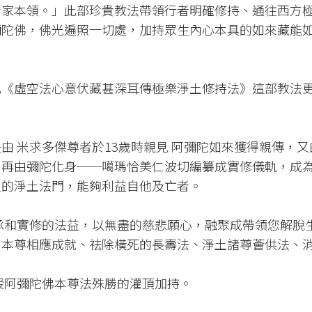
看家本領。」此部珍貴教法帶領行者明確修持、通往西方
彌陀佛，佛光遍照一切處，加持眾生內心本具的如來藏能
比《虛空法心意伏藏甚深耳傳極樂淨土修持法》這部教法
 米求多傑尊者於13歲時親見 阿彌陀如來獲得親傳，又
，再由彌陀化身──噶瑪恰美仁波切編纂成實修儀軌，成
足的淨土法門，能夠利益自他及亡者。
承和實修的法益，以無盡的慈悲願心，融聚成帶領您解脫
、本尊相應成就、祛除橫死的長壽法、淨土諸尊薈供法、
授阿彌陀佛本尊法殊勝的灌頂加持。