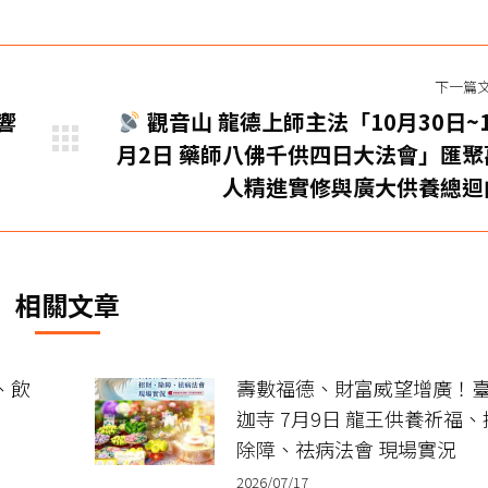
下一篇
響
觀音山 龍德上師主法「10月30日~1
下
月2日 藥師八佛千供四日大法會」匯聚
一
人精進實修與廣大供養總迴
篇
文
章：
相關文章
、飲
壽數福德、財富威望增廣！
迦寺 7月9日 龍王供養祈福
除障、祛病法會 現場實況
2026/07/17