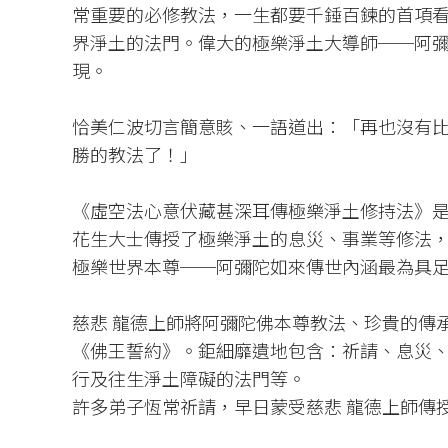
常重要的必修教法，一生都要千錘百鍊的首項
界淨土的法門。偉大的極樂淨土大導師──阿
現。
恰美仁波切言簡意賅、一語道出：「再也沒有
勝的教法了！」
《虛空法心意伏藏甚深耳傳極樂淨土修持法》是由
花生大士傳授了極樂淨土的息災、事業等修法
極樂世界本尊──阿彌陀如來傳世內涵最為具
慈悲 龍德上師將阿彌陀佛本尊教法、珍貴的傳
《佛王誓約》。鉅細靡遺地包含：祈請、息災
行及往生淨土障礙的法門等。
許多弟子恆常祈請，早日蒙受慈悲 龍德上師傳