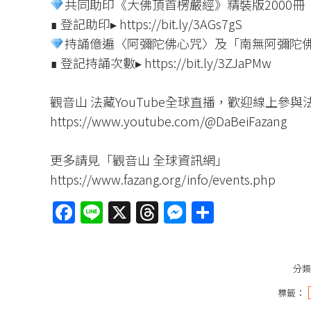
共同助印《大佛頂首楞嚴經》精裝版2000冊
∎ 登記助印▸ https://bit.ly/3AGs7gS
持誦億遍〈阿彌陀佛心咒〉及「南無阿彌陀
∎ 登記持誦次數▸ https://bit.ly/3ZJaPMw
觀音山 法藏YouTube全球直播，歡迎線上參與
https://www.youtube.com/@DaBeiFazang
更多請見「觀音山 全球資訊網」
https://www.fazang.org/info/events.php
Facebook
Line
X
Threads
Messenger
分
享
分
標籤：