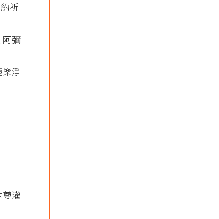
誓約祈
 阿彌
極樂淨
本尊灌