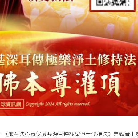
示：「《虛空法心意伏藏甚深耳傳極樂淨土修持法》是觀音山