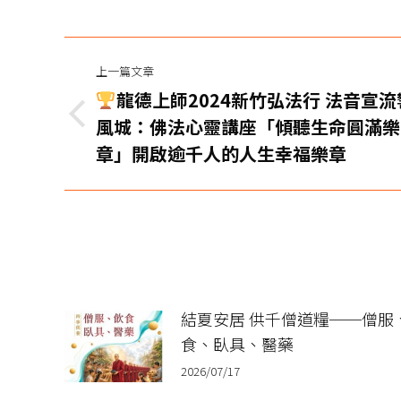
文
上一篇文章
章
龍德上師2024新竹弘法行 法音宣流
导
上
風城：佛法心靈講座「傾聽生命圓滿樂
一
章」開啟逾千人的人生幸福樂章
航
篇
文
章：
結夏安居 供千僧道糧──僧服
食、臥具、醫藥
2026/07/17