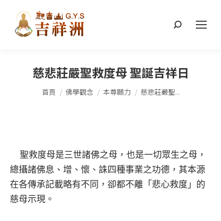
搜
索：
慈悲莊嚴聖救度母 聖誕吉祥日
您在這裡：
首頁
佛學觀念
本尊願力
慈悲莊嚴聖...
聖救度母是三世諸佛之母，也是一切眾生之母，
總攝諸佛息、增、懷、誅四種事業之功德，其本源
在各傳承記載略有不同，卻都不離「悲心救度」的
慈母示現。