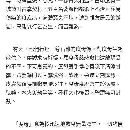
母，唸誦聖號、心咒，一樣得大利益。古印度有一
城鎮叫古拿契札，五百名婆羅門都染上不治且極易
傳染的痲瘋病，身體惡臭不堪，遭到親友居民的嫌
惡，只能以行乞為生，痛苦難熬。
有天，他們行經一尊石雕的度母像，對度母生起
敬信心，虔誠求哀祈禱，願度母慈悲救怙遠離現受
的不幸。不可思議的，度母雙手掌心竟流下清涼甘
露，眾婆羅門以甘露洗浴、飲用，惡疾立刻痊癒，
皮膚恢復得細嫩更勝以往。度母度脫眾生於病魔、
獄難、水火災劫等等，種種大小怖畏，聖蹟無可計
數。
「度母」意為極迅速地救度無量眾生，一切諸佛