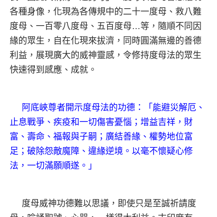
各種身像，化現為各傳規中的二十一度母、救八難
度母、一百零八度母、五百度母…等，隨順不同因
緣的眾生，自在化現來拔濟，同時圓滿無邊的善德
利益，展現廣大的威神靈感，令修持度母法的眾生
快速得到感應、成就。
阿底峽尊者開示度母法的功德：「能避災解厄、
止息戰爭、疾疫和一切傷害憂惱；增益吉祥，財
富、壽命、福報與子嗣；廣結善緣、權勢地位富
足；破除怨敵魔障、違緣逆境。以毫不懷疑心修
法，一切滿願順遂。」
度母威神功德難以思議，即使只是至誠祈請度