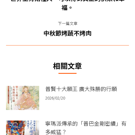
上
导
福。
一
篇
航
下一篇文章
文
下
中秋節烤蔬不烤肉
章：
一
篇
文
相關文章
章：
普賢十大願王 廣大殊勝的行願​
2026/02/20
寧瑪派傳承的「普巴金剛密續」有
多威猛？