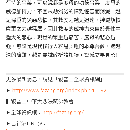
行持的事業，可以說都是度母的功德事業。度母的
威德加持力，不因末劫濁劣的障難惱害而消減，越
是深重的災惡恐懼，其救度力越是迅速，摧滅煩惱
魔軍之力越猛厲，因其救度的威神力來自於覺性中
強大的悲心，現世的眾生越痛苦，度母的悲心越
強，無疑是現代修行人容易契應的本尊菩薩，遇越
深的障難，越是要誠敬祈請加持，靈感立竿見影!
更多最新消息，請見「觀音山全球資訊網」
►
http://www.fazang.org/index.php?ID=92
▍觀音山中華大悲法藏佛教會
►全球資訊網：
http://fazang.org/
►吉祥洲LINE@：