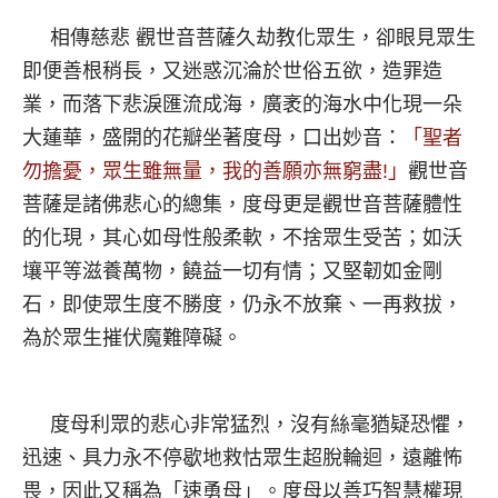
相傳慈悲 觀世音菩薩久劫教化眾生，卻眼見眾生
即便善根稍長，又迷惑沉淪於世俗五欲，造罪造
業，而落下悲淚匯流成海，廣袤的海水中化現一朵
大蓮華，盛開的花瓣坐著度母，口出妙音：
「聖者
勿擔憂，眾生雖無量，我的善願亦無窮盡!」
觀世音
菩薩是諸佛悲心的總集，度母更是觀世音菩薩體性
的化現，其心如母性般柔軟，不捨眾生受苦；如沃
壤平等滋養萬物，饒益一切有情；又堅韌如金剛
石，即使眾生度不勝度，仍永不放棄、一再救拔，
為於眾生摧伏魔難障礙。
度母利眾的悲心非常猛烈，沒有絲毫猶疑恐懼，
迅速、具力永不停歇地救怙眾生超脫輪迴，遠離怖
畏，因此又稱為「速勇母」。度母以善巧智慧權現