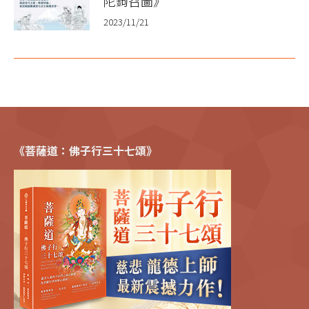
陀鉤召圖》
2023/11/21
《菩薩道：佛子行三十七頌》