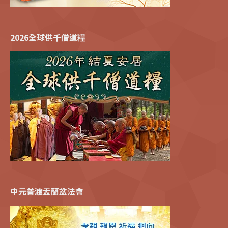
2026全球供千僧道糧
中元普渡盂蘭盆法會