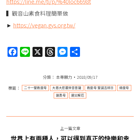
https://line.me/ti/p/%40loc6698t
▍觀音山素食料理簡單做
►
https://vegan.gys.org.tw/
Facebook
Line
X
Threads
Messenger
分
享
分類：
本尊願力
2018/09/17
標籤：
二十一聖救度母
大慈大悲觀世音菩薩
救度母 聖誕吉祥日
綠度母
速勇母
避災解厄
文
上一篇文章
章
世界上有兩種人，可以得到真正的快樂和幸