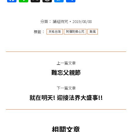
享
分類：
誦經持咒
2019/08/08
標籤：
天祐台灣
阿彌陀佛心咒
颱風
文
上一篇文章
章
上
難忘父親節
一
导
篇
下一篇文章
航
文
下
就在明天! 迎接法界大盛事!!
章：
一
篇
文
相關文章
章：