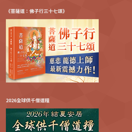
《菩薩道：佛子行三十七頌》
2026全球供千僧道糧