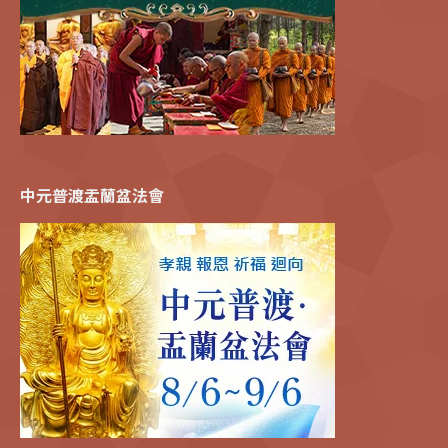
中元普渡盂蘭盆法會