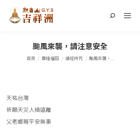
搜
索：
颱風來襲，請注意安全
您在這裡：
首頁
廣植福田
誦經持咒
颱風來襲，...
天祐台灣
祈願天災人禍遠離
父老鄉親平安無事