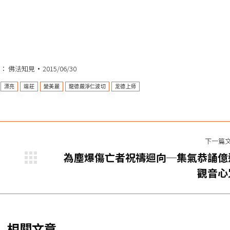
類：
佛法知見
2015/06/30
漂亮
端莊
變美麗
龍德嚴淨仁波切
龙德上师
下一篇
為塵爆傷亡者祝禱迴向─集氣恭誦億
下
觀音心
一
篇
文
章：
相關文章