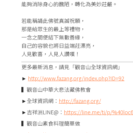
能夠消除身心的醜陋，轉化為美妙莊嚴。​
若能稱誦此佛號真誠祝願，​
那是給眾生的最上等禮物，​
一念之間便結下無數善緣，​
自己的容貌也將日益端莊漂亮，​
人見歡喜，人見人讚嘆！
更多最新消息，請見「觀音山全球資訊網」
►
http://www.fazang.org/index.php?ID=92
▍觀音山中華大悲法藏佛教會
►全球資訊網：
http://fazang.org/
►吉祥洲LINE@：
https://line.me/ti/p/%40loc
▍觀音山素食料理簡單做