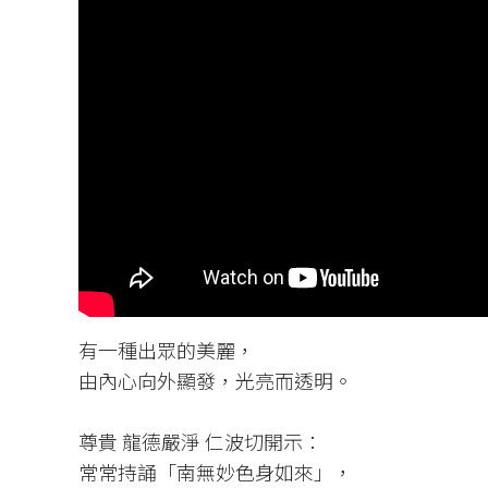
有一種出眾的美麗，​
由內心向外顯發，光亮而透明。​
尊貴 龍德嚴淨 仁波切開示：​
常常持誦「南無妙色身如來」，​