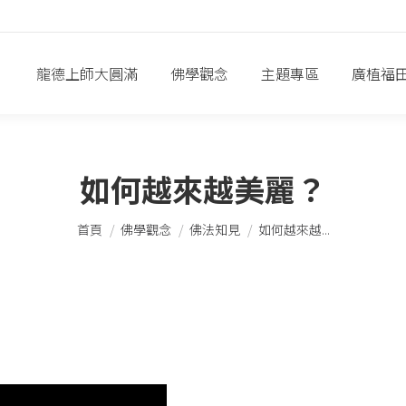
龍德上師大圓滿
佛學觀念
主題專區
廣植福
如何越來越美麗？
您在這裡：
首頁
佛學觀念
佛法知見
如何越來越...