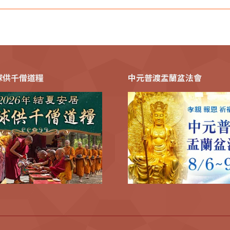
全球供千僧道糧
中元普渡盂蘭盆法會