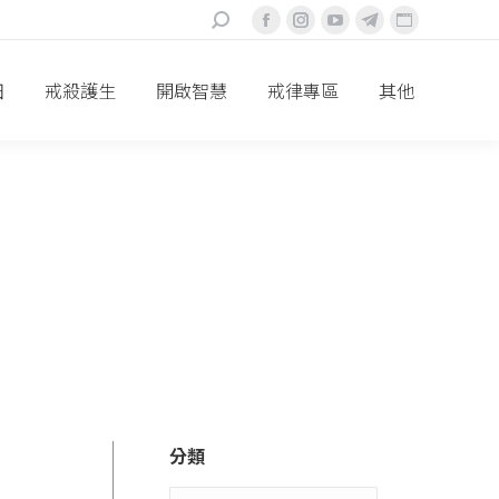
搜
Facebook
Instagram
YouTube
Telegram
Website
索：
頁
頁
頁
頁
頁
面
面
面
面
面
田
戒殺護生
開啟智慧
戒律專區
其他
在
在
在
在
在
新
新
新
新
新
視
視
視
視
視
窗
窗
窗
窗
窗
中
中
中
中
中
打
打
打
打
打
開
開
開
開
開
分類