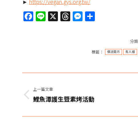
►
https://vegan.gys.org.tw/
Facebook
Line
X
Threads
Messenger
分
享
分
標籤：
佛法開示
有人緣
文
章
上一篇文章
上
鯉魚潭護生暨素烤活動
导
一
篇
航
文
章：