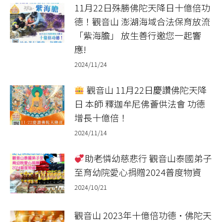
11月22日殊勝佛陀天降日十億倍功
德！觀音山 澎湖海域合法保育放流
「紫海膽」 放生善行邀您一起響
應!
2024/11/24
觀音山 11月22日慶讚佛陀天降
日 本師 釋迦牟尼佛薈供法會 功德
增長十億倍！
2024/11/14
助老憐幼慈悲行 觀音山泰國弟子
至育幼院愛心捐贈2024普度物資
2024/10/21
觀音山 2023年十億倍功德•佛陀天