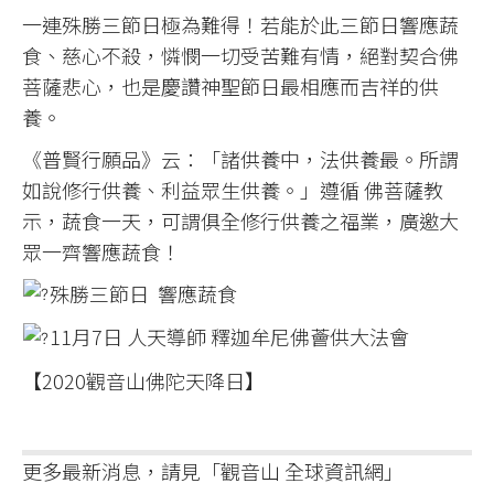
一連殊勝三節日極為難得！若能於此三節日響應蔬
食、慈心不殺，憐憫一切受苦難有情，絕對契合佛
菩薩悲心，也是慶讚神聖節日最相應而吉祥的供
養。
《普賢行願品》云：「諸供養中，法供養最。所謂
如說修行供養、利益眾生供養。」遵循 佛菩薩教
示，蔬食一天，可謂俱全修行供養之福業，廣邀大
眾一齊響應蔬食！
殊勝三節日 響應蔬食
11月7日 人天導師 釋迦牟尼佛薈供大法會
【2020觀音山佛陀天降日】
更多最新消息，請見「觀音山 全球資訊網」