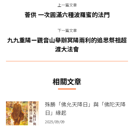
上一篇文章
章
上
薈供 一次圓滿六種波羅蜜的法門
一
导
篇
下一篇文章
航
文
九九重陽ー觀音山舉辦冥陽兩利的追思祭祖超
下
章：
渡大法會
一
篇
文
章：
相關文章
殊勝「佛允天降日」與「佛陀天降
日」緣起
2025/09/09