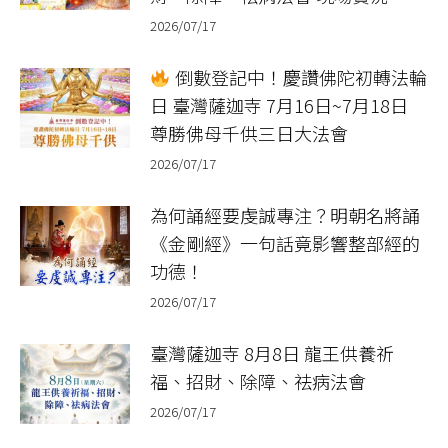
2026/07/17
倒數登記中！慶讚佛陀初轉法輪
日 臺灣薩迦寺 7月16日~7月18日
尊勝佛母千供三日大法會
2026/07/17
為何誦經要虔誠專注？明朝名將誦
《金剛經》一句話竟影響整部經的
功德！
2026/07/17
臺灣薩迦寺 8月8日 龍王供養祈
福、招財、除障、祛病法會
2026/07/17