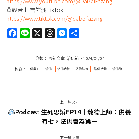
https://www.youtube.com/@DaBeiFazang
◎觀音山 吉祥洲TikTok
https://www.tiktok.com/@dabeifazang
Facebook
Line
X
Threads
Messenger
分
享
分類：
最新文章
,
浴佛節
2024/04/07
標籤：
佛誕日
浴佛
浴佛功德
浴佛法會
浴佛活動
浴佛節
文
上一篇文章
章
Podcast 生死思辨EP14｜龍德上師：供養
上
导
有七，法供養為第一
一
篇
航
下一篇文章