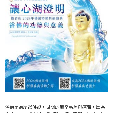
浴佛是為慶讚佛誕，世間的無常萬象與痛苦，因為