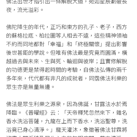
佛法出世才指引出一條解脫大道，宛如星辰劃破長
夜，流光溢彩。
佛陀降生的年代，正巧和東方的孔子、老子，西方
的蘇格拉底、柏拉圖等人相去不遠，這些精神領袖
不約而同地都對「幸福」和「終極關懷」提出影響
後世甚鉅的學說。但唯有佛法最是究竟而圓滿，橫
越過去與未來、生與死、輪迴與彼岸；且實修解脫
的功德更是禁得起時間的考驗，自佛法弘傳的兩千
多年來，代代都有非凡的成就者，同霑佛法利樂的
眾生亦是無量無邊。
佛法是眾生利樂之源泉，因為佛誕，甘露法水於焉
降臨。《普曜經》云：「天帝釋梵忽然來下，雜名
香水洗浴菩薩，九龍在上而下香水，洗浴聖尊，洗
浴竟已身心清淨。」龍天灌沐，象徵著佛法甘霖將