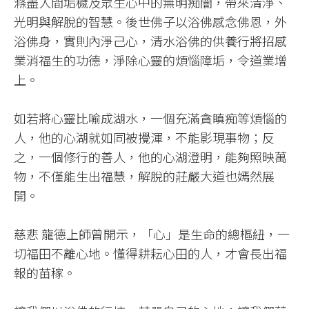
滌盡人間垢穢及眾生心中的無明痴闇，帶來清淨、
光明與解脫的智慧。後世佛子以浴佛感念佛恩，外
浴佛身，實則內淨己心，清水浴佛的供養行將招感
業消福生的功德，淨除心靈的煩惱障垢，令道業增
上。
如若將心靈比喻成湖水，一個充滿貪瞋痴等煩惱的
人，他的心湖就如同被攪渾，不能影現事物；反
之，一個修行的善人，他的心湖澄明，能夠照映萬
物，不僅能生出福慧，解脫的莊嚴大道也嫣然展
開。
慈悲 龍德上師曾開示，「心」是生命的總樞紐，一
切福田不離心地。懂得耕耘心田的人，才會長出福
報的苗稼。