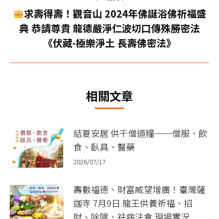
文
求壽得壽！觀音山 2024年佛誕浴佛祈福盛
章：
下
典 恭請尊貴 龍德嚴淨仁波切口傳殊勝密法
一
《伏藏-極樂淨土 長壽佛密法》
篇
文
章：
相關文章
結夏安居 供千僧道糧──僧服、飲
食、臥具、醫藥
2026/07/17
壽數福德、財富威望增廣！臺灣薩
迦寺 7月9日 龍王供養祈福、招
財、除障、祛病法會 現場實況