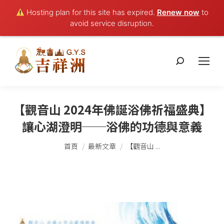
Hosting plan for this site has expired.
Renew now
to
avoid service disruption.
搜
索：
【觀音山 2024年佛誕浴佛祈福盛典】
讓心湖澄明──浴佛的功德與意義
您在這裡：
首頁
最新文章
【觀音山 ...