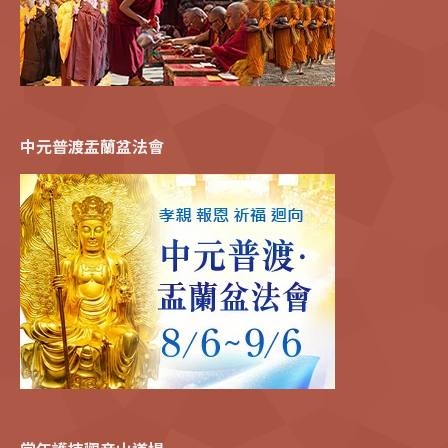
中元普渡盂蘭盆法會