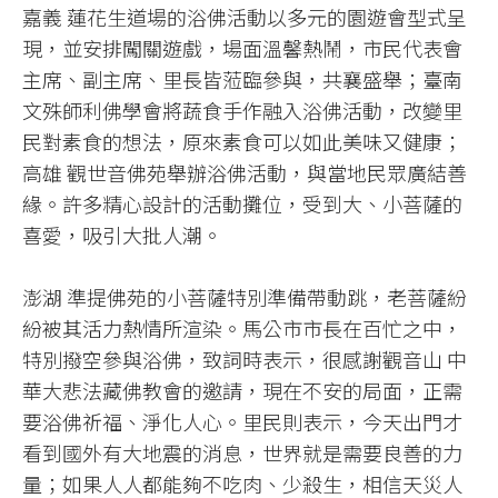
嘉義 蓮花生道場的浴佛活動以多元的園遊會型式呈
現，並安排闖關遊戲，場面溫馨熱鬧，市民代表會
主席、副主席、里長皆蒞臨參與，共襄盛舉；臺南
文殊師利佛學會將蔬食手作融入浴佛活動，改變里
民對素食的想法，原來素食可以如此美味又健康；
高雄 觀世音佛苑舉辦浴佛活動，與當地民眾廣結善
緣。許多精心設計的活動攤位，受到大、小菩薩的
喜愛，吸引大批人潮。
澎湖 準提佛苑的小菩薩特別準備帶動跳，老菩薩紛
紛被其活力熱情所渲染。馬公市市長在百忙之中，
特別撥空參與浴佛，致詞時表示，很感謝觀音山 中
華大悲法藏佛教會的邀請，現在不安的局面，正需
要浴佛祈福、淨化人心。里民則表示，今天出門才
看到國外有大地震的消息，世界就是需要良善的力
量；如果人人都能夠不吃肉、少殺生，相信天災人