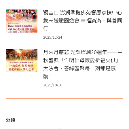
觀音山 澎湖準提佛苑響應家扶中心
歲末送暖園遊會 幸福滿滿、與善同
行
2025/12/24
月來月慈悲 光輝燦爛20週年──中
秋盛典「作明佛母懷愛祈福火供」
大法會，善緣匯聚每一刻都是感
動！
2025/10/10
分類