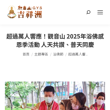
搜
索：
超過萬人響應！觀音山 2025年浴佛感
恩季活動 人天共讚、普天同慶
您在這裡：
首頁
主題專區
浴佛節
超過萬人響...