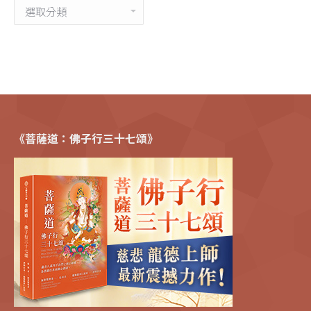
分
類
《菩薩道：佛子行三十七頌》