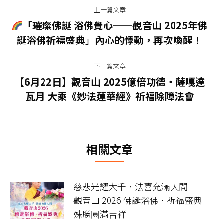
文
上一篇文章
章
「璀璨佛誕 浴佛覺心──觀音山 2025年佛
上
导
誕浴佛祈福盛典」內心的悸動，再次喚醒！
一
篇
航
下一篇文章
文
【6月22日】觀音山 2025億倍功德‧薩嘎達
章：
下
瓦月 大乘《妙法蓮華經》祈福除障法會
一
篇
文
章：
相關文章
慈悲光耀大千．法喜充滿人間──
觀音山 2026 佛誕浴佛•祈福盛典
殊勝圓滿吉祥