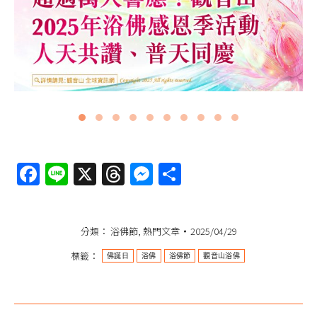
Facebook
Line
X
Threads
Messenger
分
享
分類：
浴佛節
,
熱門文章
2025/04/29
標籤：
佛誕日
浴佛
浴佛節
觀音山浴佛