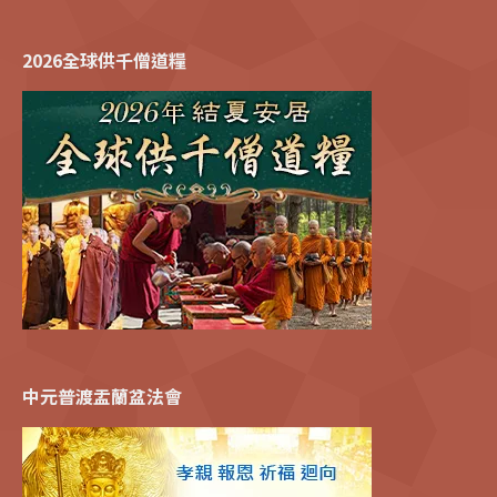
2026全球供千僧道糧
中元普渡盂蘭盆法會