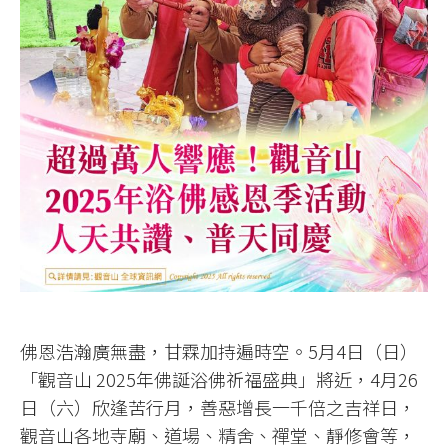
佛恩浩瀚廣無盡，甘霖加持遍時空。5月4日（日）
「觀音山 2025年佛誕浴佛祈福盛典」將近，4月26
日（六）欣逢苦行月，善惡增長一千倍之吉祥日，
觀音山各地寺廟、道場、精舍、禪堂、靜修會等，