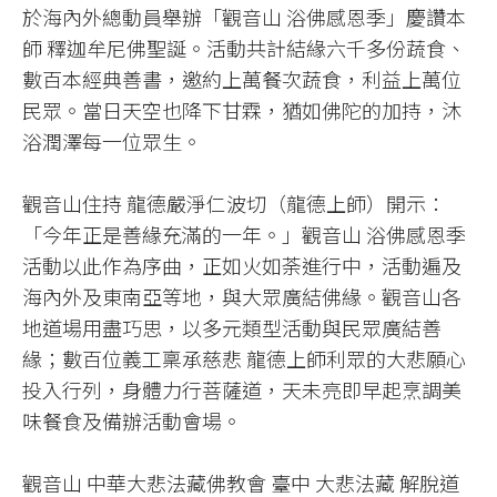
於海內外總動員舉辦「觀音山 浴佛感恩季」慶讚本
師 釋迦牟尼佛聖誕。活動共計結緣六千多份蔬食、
數百本經典善書，邀約上萬餐次蔬食，利益上萬位
民眾。當日天空也降下甘霖，猶如佛陀的加持，沐
浴潤澤每一位眾生。
觀音山住持 龍德嚴淨仁波切（龍德上師）開示：
「今年正是善緣充滿的一年。」觀音山 浴佛感恩季
活動以此作為序曲，正如火如荼進行中，活動遍及
海內外及東南亞等地，與大眾廣結佛緣。觀音山各
地道場用盡巧思，以多元類型活動與民眾廣結善
緣；數百位義工稟承慈悲 龍德上師利眾的大悲願心
投入行列，身體力行菩薩道，天未亮即早起烹調美
味餐食及備辦活動會場。
觀音山 中華大悲法藏佛教會 臺中 大悲法藏 解脫道