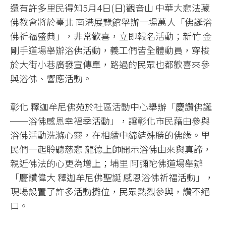
還有許多里民得知5月4日(日)觀音山 中華大悲法藏
佛教會將於臺北 南港展覽館舉辦一場萬人「佛誕浴
佛祈福盛典」，非常歡喜，立即報名活動；新竹 金
剛手道場舉辦浴佛活動，義工們皆全體動員，穿梭
於大街小巷廣發宣傳單，路過的民眾也都歡喜來參
與浴佛、響應活動。
彰化 釋迦牟尼佛苑於社區活動中心舉辦「慶讚佛誕
──浴佛感恩幸福季活動」，讓彰化市民藉由參與
浴佛活動洗滌心靈，在相續中締結殊勝的佛緣。里
民們一起聆聽慈悲 龍德上師開示浴佛由來與真諦，
親近佛法的心更為增上；埔里 阿彌陀佛道場舉辦
「慶讚偉大 釋迦牟尼佛聖誕 感恩浴佛祈福活動」，
現場設置了許多活動攤位，民眾熱烈參與，讚不絕
口。