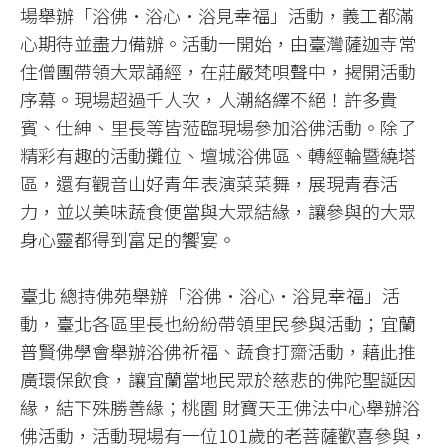
場舉辦「浴佛·浴心·浴見幸福」活動，義工都滿
心期待並盡力備辦。活動一開始，由臺灣薩迦寺常
住僧團帶領大眾誦經，在莊嚴梵唄聲中，揭開活動
序幕。現場超過千人次，人潮絡繹不絕！許多貴
賓、仕紳、里長等皆蒞臨現場參加浴佛活動。除了
精彩有趣的活動攤位、壇城浴佛區、轉經輪暨繞塔
區，還有觀音山好青年表演菜菜舞，展現青春活
力，並以美味蔬食便當與大眾結緣，讓參與的大眾
身心靈都得到富足的饗宴。
臺北 總持佛苑舉辦「浴佛·浴心·浴見幸福」活
動，臺北各區里長也紛紛帶領里民參與活動；宜蘭
普賢佛學會舉辦浴佛祈福、蔬食打齋活動，藉此推
廣環保飲食，讓宜蘭當地民眾於慈悲的佛陀聖誕因
緣，結下殊勝善緣；桃園 財寶天王佛法中心舉辦浴
佛活動，活動現場有一位101歲的老菩薩歡喜參與，