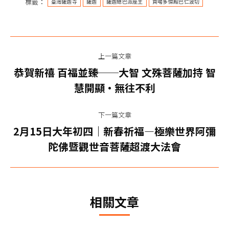
標籤：
臺灣薩迦寺
薩迦
薩迦總巴派座主
貢噶多傑殿巴仁波切
文
上一篇文章
章
恭賀新禧 百福並臻──大智 文殊菩薩加持 智
上
导
慧開顯•無往不利
一
篇
航
下一篇文章
文
2月15日大年初四｜新春祈福—極樂世界阿彌
章：
下
陀佛暨觀世音菩薩超渡大法會
一
篇
文
章：
相關文章