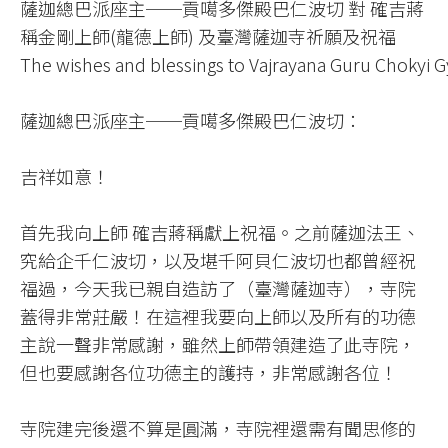
薩迦總巴派座主──貢噶多傑殿巴仁波切 對 確吉蔣
稱金剛上師(龍德上師) 及臺灣薩迦寺祈願及祝福​
The wishes and blessings to Vajrayana Guru Chokyi 
薩迦總巴派座主──貢噶多傑殿巴仁波切：​
吉祥如意！​
首先我向上師 確吉蔣稱獻上祝福。之前薩迦法王、
究給企千仁波切，以及堪千阿貝仁波切也都曾經祝
福過，今天我已親自造訪了（臺灣薩迦寺），寺院
蓋得非常莊嚴！在這裡我要向上師以及所有的功德
主說一聲非常感謝，雖然上師帶領建造了此寺院，
但也要感謝各位功德主的護持，非常感謝各位！​
寺院建完後還不算是圓滿，寺院裡還需有聞思修的