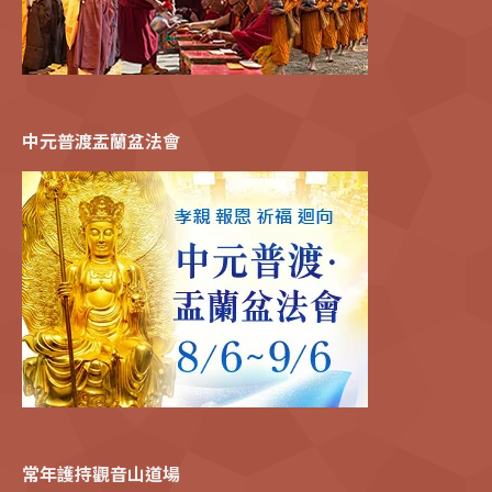
中元普渡盂蘭盆法會
常年護持觀音山道場