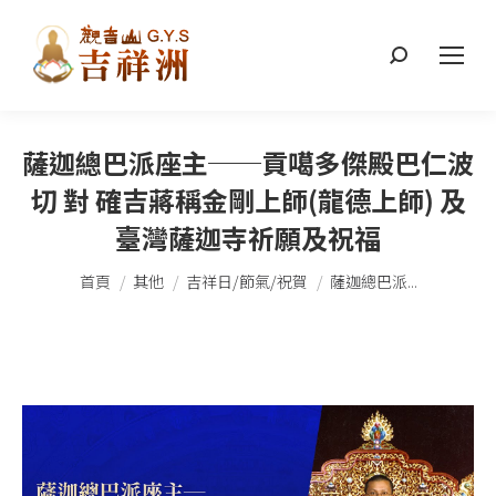
搜
索：
薩迦總巴派座主──貢噶多傑殿巴仁波
切 對 確吉蔣稱金剛上師(龍德上師) 及
臺灣薩迦寺祈願及祝福
您在這裡：
首頁
其他
吉祥日/節氣/祝賀
薩迦總巴派...