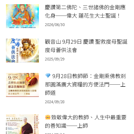
慶讚第二佛陀、三世諸佛的金剛應
化身──偉大 蓮花生大士聖誕！
2026/06/30
觀音山 9月29日 慶讚 聖救度母聖誕
度母薈供法會
2025/09/29
9月28日教師節：金剛乘佛教剎
那圓滿廣大資糧的方便法門──上
師道
2024/09/28
致敬偉大的教師、人生中最重要
的善知識──上師