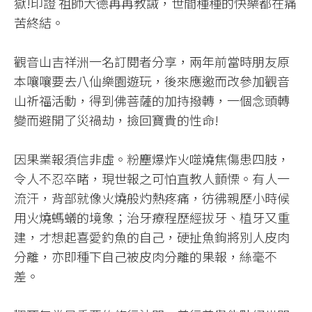
獄!印證 祖師大德再再教誡，世間種種的快樂都在痛
苦終結。​
觀音山吉祥洲一名訂閱者分享，兩年前當時朋友原
本嚷嚷要去八仙樂園遊玩，後來應邀而改參加觀音
山祈福活動，得到佛菩薩的加持撥轉，一個念頭轉
變而避開了災禍劫，撿回寶貴的性命!​
因果業報須信非虛。粉塵爆炸火噬燒焦傷患四肢，
令人不忍卒睹，現世報之可怕直教人顫慄。有人一
流汗，背部就像火燒般灼熱疼痛，彷彿親歷小時候
用火燒螞蟻的境象；治牙療程歷經拔牙、植牙又重
建，才想起喜愛釣魚的自己，硬扯魚鉤將別人皮肉
分離，亦即種下自己被皮肉分離的果報，絲毫不
差。​