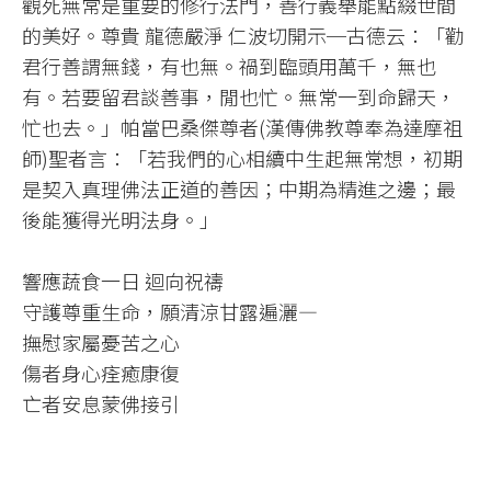
觀死無常是重要的修行法門，善行義舉能點綴世間
的美好。尊貴 龍德嚴淨 仁波切開示─古德云：「勸
君行善謂無錢，有也無。禍到臨頭用萬千，無也
有。若要留君談善事，閒也忙。無常一到命歸天，
忙也去。」帕當巴桑傑尊者(漢傳佛教尊奉為達摩祖
師)聖者言：「若我們的心相續中生起無常想，初期
是契入真理佛法正道的善因；中期為精進之邊；最
後能獲得光明法身。」​
響應蔬食一日 迴向祝禱​
守護尊重生命，願清涼甘露遍灑—​
撫慰家屬憂苦之心​
傷者身心痊癒康復​
亡者安息蒙佛接引​