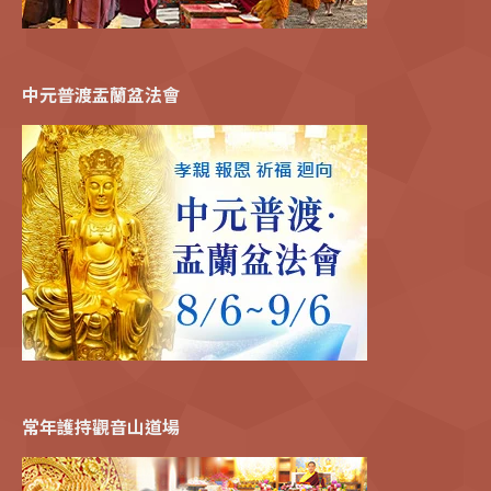
中元普渡盂蘭盆法會
常年護持觀音山道場