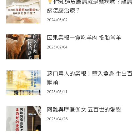
你知道皮膚病就是龍病嗎？龍病
該怎麼治療？
2024/05/02
因果業報—貪吃羊肉 投胎當羊
2023/07/04
惡口罵人的業報！墮入魚身 生出百
獸頭
2023/05/11
阿難與摩登伽女 五百世的愛戀
2023/04/26