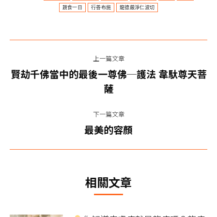
蔬食一日
行善布施
龍德嚴淨仁波切
文
上一篇文章
章
賢劫千佛當中的最後一尊佛─護法 韋馱尊天菩
上
导
薩
一
篇
航
下一篇文章
文
下
最美的容顏
章：
一
篇
文
相關文章
章：