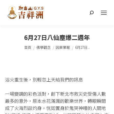
搜
索：
6月27日八仙塵爆二週年
您在這裡：
首頁
佛學觀念
因果業報
6月27日...
浴火重生後，別輕忽上天給我們的訊息​
一場變調的彩色派對，創下新北市救災史受傷人數
最多的意外，原本水花滿濺的歡樂世界，轉眼瞬間
成了火海烈燄灼身，恍如置身於鬼哭神嚎的人間地