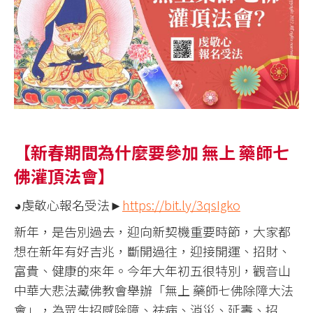
【新春期間為什麼要參加 無上 藥師七
佛灌頂法會】
◕虔敬心報名受法►
https://bit.ly/3qsIgko
新年，是告別過去，迎向新契機重要時節，大家都
想在新年有好吉兆，斷開過往，迎接開運、招財、
富貴、健康的來年。今年大年初五很特別，觀音山
中華大悲法藏佛教會舉辦「無上 藥師七佛除障大法
會」，為眾生招感除障、祛病、消災、延壽、招