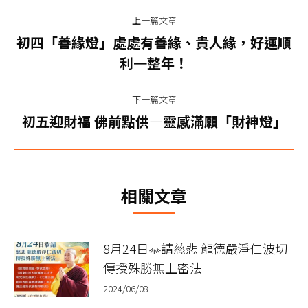
文
新年，是告別過去，迎向新契機重要時節，大家都想在新年有
上一篇文章
章
好吉兆
初四「善緣燈」處處有善緣、貴人緣，好運順
上
导
利一整年！
一
篇
航
下一篇文章
文
下
初五迎財福 佛前點供—靈感滿願「財神燈」
章：
一
篇
文
相關文章
章：
8月24日恭請慈悲 龍德嚴淨仁波切
傳授殊勝無上密法
2024/06/08