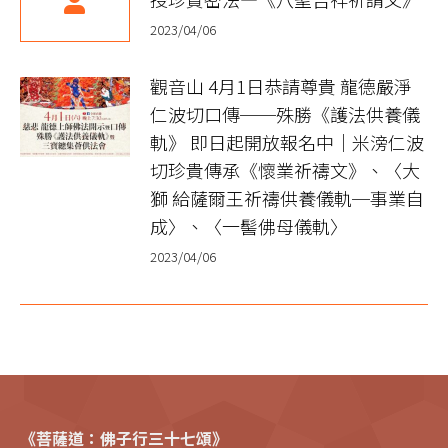
2023/04/06
觀音山 4月1日恭請尊貴 龍德嚴淨
仁波切口傳──殊勝《護法供養儀
軌》 即日起開放報名中｜米滂仁波
切珍貴傳承《懷業祈禱文》、〈大
獅 給薩爾王祈禱供養儀軌─事業自
成〉、〈一髻佛母儀軌〉
2023/04/06
《菩薩道：佛子行三十七頌》