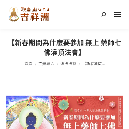
搜
索：
【新春期間為什麼要參加 無上 藥師七
佛灌頂法會】
您在這裡：
首頁
主題專區
傳法法會
【新春期間...