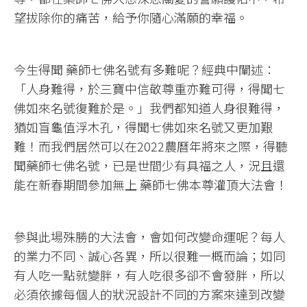
望拔除你的痛苦，給予你隨心滿願的幸福。
今生得聞 藥師七佛名號有多難呢？經典中闡述：
「人身難得，於三寶中信敬尊重亦難可得，得聞七
佛如來名號復難於是。」我們都知道人身很難得，
猶如盲龜值浮木孔，得聞七佛如來名號又更加艱
難！而我們居然可以在2022農曆年將來之際，得聽
聞藥師七佛名號，已是世間少有具福之人，況且還
能在新春期間參加無上 藥師七佛本尊灌頂大法會！
參與此場殊勝的大法會，會如何改變命運呢？每人
的業力不同、誠心各異，所以很難一概而論；如同
有人吃一點就變胖，有人吃很多卻不會發胖，所以
必須依據每個人的狀況設計不同的方案來達到改變