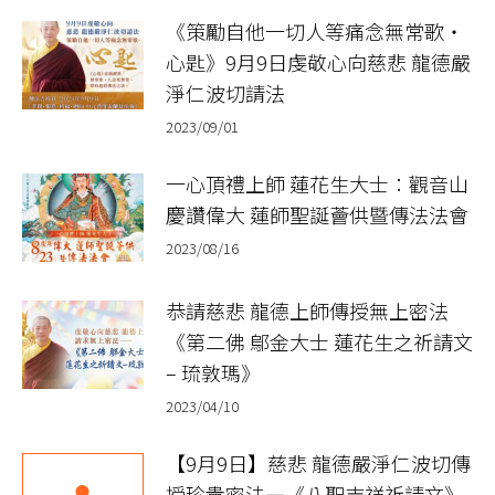
《策勵自他一切人等痛念無常歌‧
心匙》9月9日虔敬心向慈悲 龍德嚴
淨仁波切請法
2023/09/01
一心頂禮上師 蓮花生大士：觀音山
慶讚偉大 蓮師聖誕薈供暨傳法法會
2023/08/16
恭請慈悲 龍德上師傳授無上密法
《第二佛 鄔金大士 蓮花生之祈請文
– 琉敦瑪》
2023/04/10
【9月9日】慈悲 龍德嚴淨仁波切傳
授珍貴密法—《八聖吉祥祈請文》