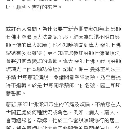
財、順利、吉祥的來年。
或許有人會問，為什麼要在新春期間參加無上 藥師
七佛本尊灌頂大法會呢？那可能因為您還不明白藥
師七佛的偉大悲願；也不知曉聽聞到偉大 藥師七佛
聖號有多麼難得；更不知道您參加藥師七佛灌頂法
會將如何改變您的命運。偉大 藥師七佛，經《藥師
琉璃光七佛本願功德經》記載，係由 曼殊室利法王
子請 世尊慈悲演說，令諸聞者業障消除，乃至菩提
得不退轉。於是 世尊開示藥師七佛名號、國土和所
發誓願。
慈悲 藥師七佛深知眾生的苦痛及煩惱，不論您在人
世間正處於何種狀況或角色，例如：病人、窮人、
官司纏訟者、孕婦、忙於工作營謀無暇修行的居士
等，都在藥師七佛大慈深悲關愛的誓願護佑中，希