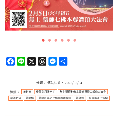
Facebook
Line
X
Threads
Messenger
分
享
分類：
傳法法會
2022/02/04
標籤：
年初五
曼殊室利法王子
無上藥師七佛本尊灌頂暨三皈依大法會
藥師七佛
藥師佛
藥師琉璃光七佛本願功德經
藥師經
龍德嚴淨仁波切
新年，是告別過去，迎向新契機重要時節，
大家都想在新年有好吉兆