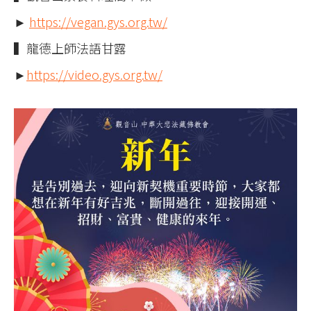
►
https://vegan.gys.org.tw/
▍龍德上師法語甘露
►
https://video.gys.org.tw/