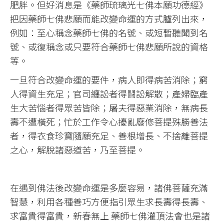
肥胖。但好消息是《藥師琉璃光七佛本願功德經》
把因藥師七佛悲願而能改變命運的方式臚列出來，
例如：至心稱念藥師七佛的名號、或短暫聽聞到名
號、或復稱念或只要符合藥師七佛悲願所說的資格
等。
一旦符合改變命運的要件，病人即得病苦消除；窮
人得資生充足；官司纏訟者得鬪訟解散；產婦臨產
生大苦惱者得眾苦皆除；屠夫得惡業消除，無病長
壽不遭橫死；忙於工作令心擾亂廢修菩提殊勝善法
者，得衣食珍寶隨願充足、善根增長、不捨離菩提
之心，解脫諸惡道苦，乃至菩提。
在遇到佛法後改變命運是多麼容易，諸佛菩薩充滿
智慧，利用各種善巧方便指引眾生求長壽得長壽、
求富貴得富貴，新春無上 藥師七佛灌頂法會也是諸