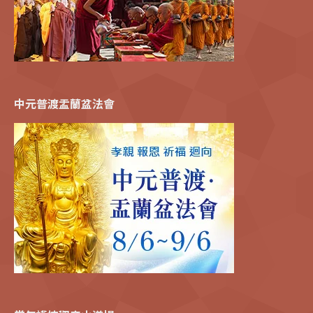
中元普渡盂蘭盆法會