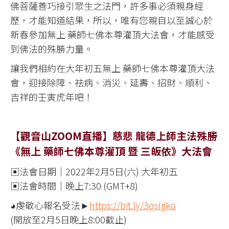
佛菩薩善巧接引眾生之法門，許多事必須親身經
歷，才能知道結果，所以，唯有您親自以至誠心於
新春參加無上 藥師七佛本尊灌頂大法會，才能感受
到佛法的殊勝力量。
讓我們相約在大年初五無上 藥師七佛本尊灌頂大法
會，迎接除障、祛病、消災、延壽、招財、順利、
吉祥的壬寅虎年吧！
【觀音山ZOOM直播】慈悲 龍德上師主法殊勝
《無上 藥師七佛本尊灌頂 暨 三皈依》大法會
▣法會日期｜2022年2月5日(六) 大年初五
▣法會時間｜晚上7:30 (GMT+8)
◕虔敬心報名受法►
https://bit.ly/3qsIgko
(開放至2月5日晚上8:00截止)