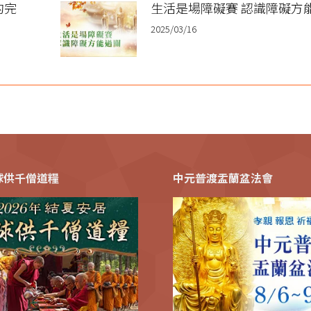
的完
生活是場障礙賽 認識障礙方
2025/03/16
全球供千僧道糧
中元普渡盂蘭盆法會