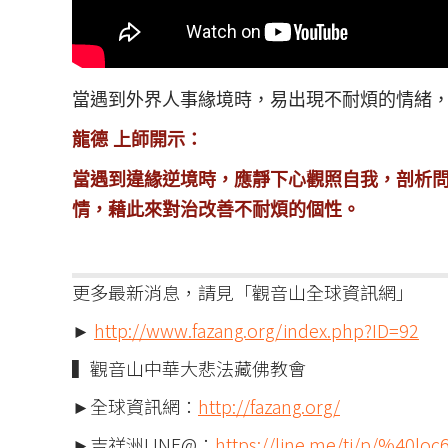
當遇到外界人事緣境時，易出現不耐煩的情緒，
龍德 上師開示：
當遇到違緣逆境時，應靜下心觀照自我，剖析問
情，藉此來對治改善不耐煩的個性。
更多最新消息，請見「觀音山全球資訊網」
►
http://www.fazang.org/index.php?ID=92
▍觀音山中華大悲法藏佛教會
►全球資訊網：
http://fazang.org/
►吉祥洲LINE@：
https://line.me/ti/p/%40loc