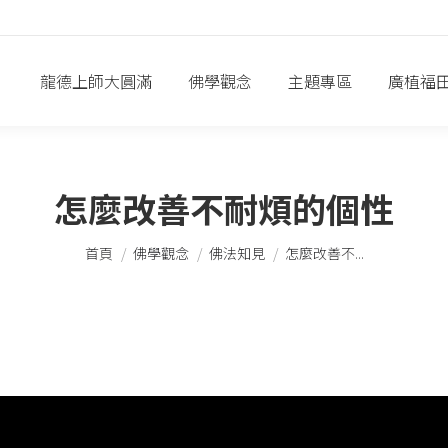
龍德上師大圓滿
佛學觀念
主題專區
廣植福
怎麼改善不耐煩的個性
您在這裡：
首頁
佛學觀念
佛法知見
怎麼改善不...