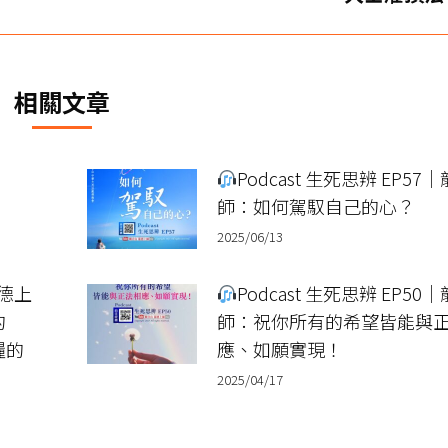
一
篇
文
章：
相關文章
Podcast 生死思辨 EP57
師：如何駕馭自己的心？
2025/06/13
龍德上
Podcast 生死思辨 EP50
的
師：祝你所有的希望皆能與
糧的
應、如願實現！
2025/04/17