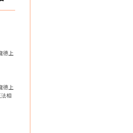
｜龍德上
｜龍德上
正法相