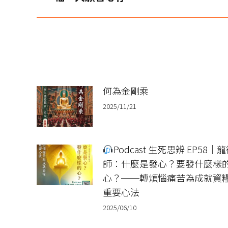
导
一
篇
航
文
章：
何為金剛乘
2025/11/21
Podcast 生死思辨 EP58｜
師：什麼是發心？要發什麼樣
心？──轉煩惱痛苦為成就資
重要心法
2025/06/10