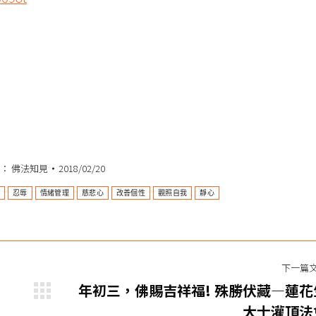
類：
佛法知見
2018/02/20
容
忍辱
情緒管理
慈悲心
改善個性
觀照自我
靜心
下一篇
年初三，佛賜吉祥福! 殊勝伏藏—蓮花
下
大士灌頂法