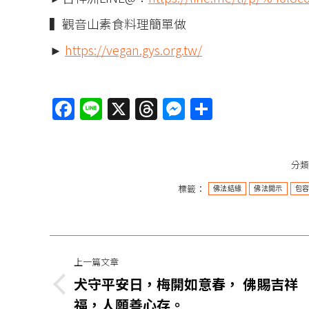
▍觀音山素食料理簡單做
►
https://vegan.gys.org.tw/
Facebook
Line
X
Threads
Messenger
分
享
分
標籤：
佛法結緣
佛法開示
包
文
上一篇文章
章
犬守平安日，梅開如意春， 佛賜吉祥
上
福，人願善心存。