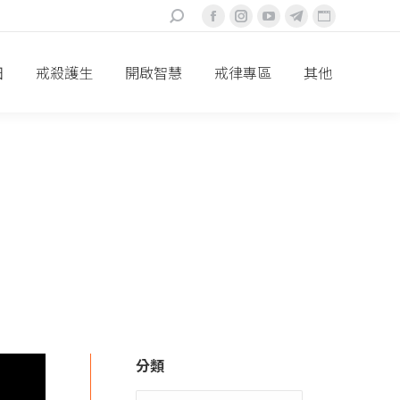
搜
Facebook
Instagram
YouTube
Telegram
Website
索：
頁
頁
頁
頁
頁
面
面
面
面
面
田
戒殺護生
開啟智慧
戒律專區
其他
在
在
在
在
在
新
新
新
新
新
視
視
視
視
視
窗
窗
窗
窗
窗
中
中
中
中
中
打
打
打
打
打
開
開
開
開
開
分類