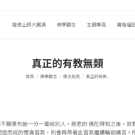
龍德上師大圓滿
佛學觀念
主題專區
廣植福
真正的有教無類
您在這裡：
首頁
佛學觀念
佛法知見
真正的有教...
不願意布施一分一毫給別人。慈悲的 佛陀得知之後，就
塑造而成的慳貪習氣，則會再帶著此習氣繼續輪迴痛苦。