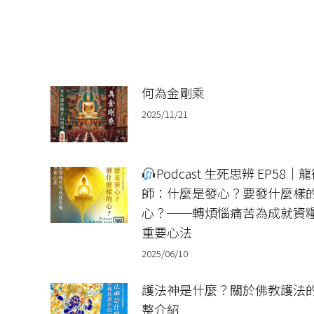
篇
航
文
章：
何為金剛乘
2025/11/21
Podcast 生死思辨 EP58｜
師：什麼是發心？要發什麼樣
心？──轉煩惱痛苦為成就資
重要心法
2025/06/10
護法神是什麼？關於佛教護法
整介紹