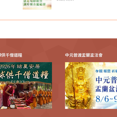
全球供千僧道糧
中元普渡盂蘭盆法會