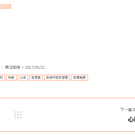
6698t
類：
佛法知見
2017/03/21
代
布施
心念
捨慳貪
改掉不好的習慣
有教無類
下一篇
下
心
一