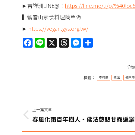
►吉祥洲LINE@：
https://line.me/ti/p/%40loc
▍觀音山素食料理簡單做
►
https://vegan.gys.org.tw/
Facebook
Line
X
Threads
Messenger
分
享
分
標籤：
不吝嗇
佛法
佛陀時
文
上一篇文章
章
上
春風化雨百年樹人‧佛法慈悲甘露遍灑
一
导