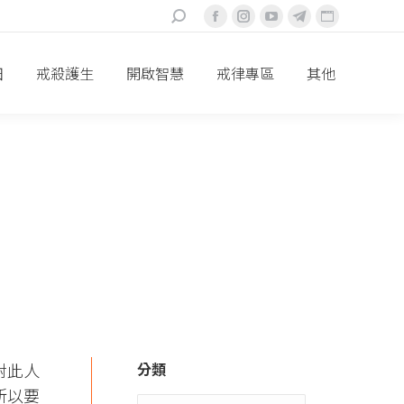
搜
Facebook
Instagram
YouTube
Telegram
Website
索：
頁
頁
頁
頁
頁
面
面
面
面
面
田
戒殺護生
開啟智慧
戒律專區
其他
在
在
在
在
在
新
新
新
新
新
視
視
視
視
視
窗
窗
窗
窗
窗
中
中
中
中
中
打
打
打
打
打
開
開
開
開
開
對此人
分類
所以要