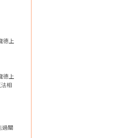
｜龍德上
｜龍德上
正法相
能過關