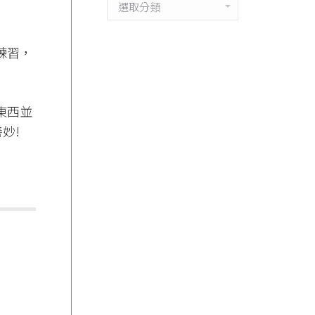
分
類
練習，
東西並
!​