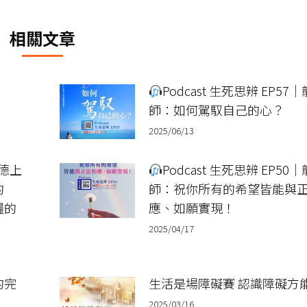
篇
文
相關文章
章：
Podcast 生死思辨 EP57
師：如何駕馭自己的心？
2025/06/13
龍德上
Podcast 生死思辨 EP50
的
師：祝你所有的希望皆能與
糧的
應、如願實現！
2025/04/17
的完
生活是場障礙賽 認識障礙方
2025/03/16