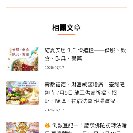
一
篇
文
相關文章
章：
結夏安居 供千僧道糧──僧服、飲
食、臥具、醫藥
2026/07/17
壽數福德、財富威望增廣！臺灣薩
迦寺 7月9日 龍王供養祈福、招
財、除障、祛病法會 現場實況
2026/07/17
倒數登記中！慶讚佛陀初轉法輪