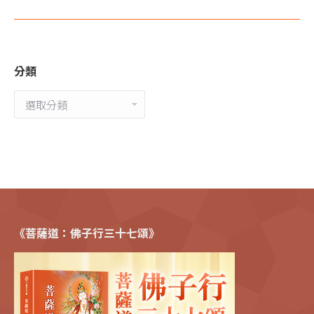
分類
分
類
《菩薩道：佛子行三十七頌》