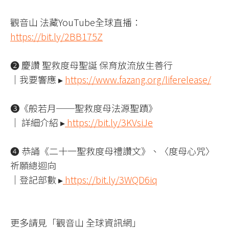
觀音山 法藏YouTube全球直播：
https://bit.ly/2BB175Z
❷ 慶讚 聖救度母聖誕 保育放流放生善行
｜我要響應 ▸
https://www.fazang.org/liferelease/
❸《般若月──聖救度母法源聖蹟》
｜ 詳細介紹 ▸
https://bit.ly/3KVsiJe
❹ 恭誦《二十一聖救度母禮讚文》、〈度母心咒〉
祈願總迴向
｜登記部數 ▸
https://bit.ly/3WQD6iq
更多請見「觀音山 全球資訊網」