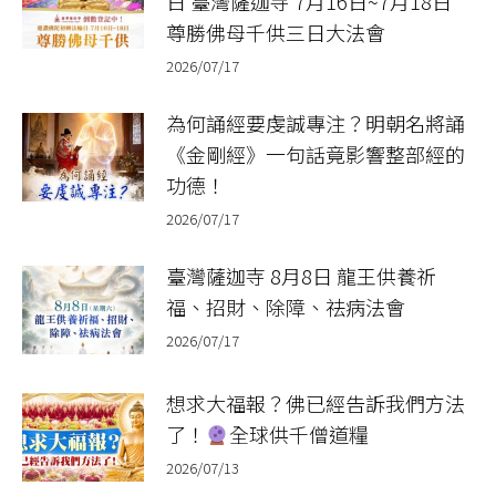
日 臺灣薩迦寺 7月16日~7月18日
尊勝佛母千供三日大法會
2026/07/17
為何誦經要虔誠專注？明朝名將誦
《金剛經》一句話竟影響整部經的
功德！
2026/07/17
臺灣薩迦寺 8月8日 龍王供養祈
福、招財、除障、祛病法會
2026/07/17
想求大福報？佛已經告訴我們方法
了！
全球供千僧道糧
2026/07/13