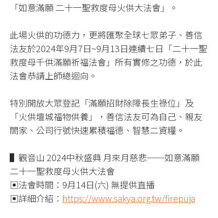
「如意滿願 二十一聖救度母火供大法會」。
此場火供的功德力，更將匯聚全球七眾弟子、善信
法友於2024年9月7日~9月13日連續七日「二十一聖
救度母千供滿願祈福法會」所有實修之功德，於此
法會恭請上師總迴向。
特別開放大眾登記「滿願招財除障長生祿位」及
「火供壇城福物供養」，善信法友可為自己、親友
閤家、公司行號快速累積福德、智慧二資糧。
▌觀音山 2024中秋盛典 月來月慈悲──如意滿願
二十一聖救度母火供大法會
▣法會時間：9月14日(六) 無提供直播
▣詳細介紹：
https://www.sakya.org.tw/firepuja