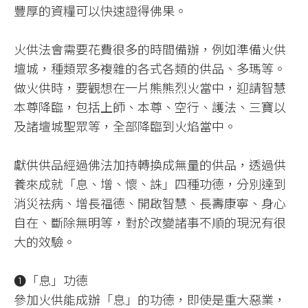
豐厚的資糧可以快速證得佛果。
火供法會需要花費很多的時間備辦，例如準備火供
壇城，種類眾多複雜的各式各類的供品、多瑪等。
做火供時，要觀想在一片熊熊烈火當中，迎請智慧
本尊降臨，包括上師、本尊、空行、護法、三寶以
及諸壇城聖眾等，全部降臨到火焰當中。
獻供供品經過佛法加持轉換成無量的供品，透過供
養來成就「息、增、懷、誅」四種功德，分別達到
消災祛病、增長福德、開啟智慧、長壽康寧、身心
自在、斷除無明等，對於改變諸事不順的現況有很
大的效驗。
❶「息」功德
參加火供能成辦「息」的功德，即使是重大惡業，