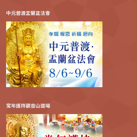
中元普渡盂蘭盆法會
常年護持觀音山道場