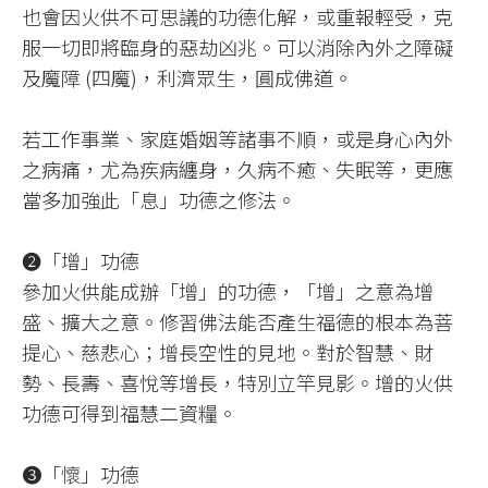
也會因火供不可思議的功德化解，或重報輕受，克
服一切即將臨身的惡劫凶兆。可以消除內外之障礙
及魔障 (四魔)，利濟眾生，圓成佛道。
若工作事業、家庭婚姻等諸事不順，或是身心內外
之病痛，尤為疾病纏身，久病不癒、失眠等，更應
當多加強此「息」功德之修法。
❷「增」功德
參加火供能成辦「增」的功德，「增」之意為增
盛、擴大之意。修習佛法能否產生福德的根本為菩
提心、慈悲心；增長空性的見地。對於智慧、財
勢、長壽、喜悅等增長，特別立竿見影。增的火供
功德可得到福慧二資糧。
❸「懷」功德