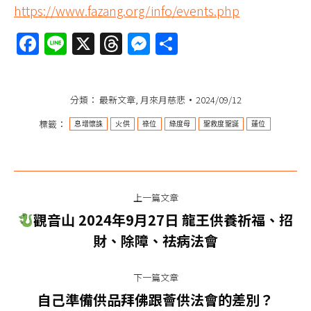
https://www.fazang.org/info/events.php
Facebook
Line
X
Threads
Messenger
分
享
分類：
最新文章
,
月來月慈悲
2024/09/12
標籤：
息增懷誅
火供
祿位
綠度母
聖救度聖誕
蓮位
文
上一篇文章
章
觀音山 2024年9月27日 龍王供養祈福、招
上
导
財、除障、祛病法會
一
篇
航
下一篇文章
文
下
自己準備供品拜佛跟薈供法會的差別？
章：