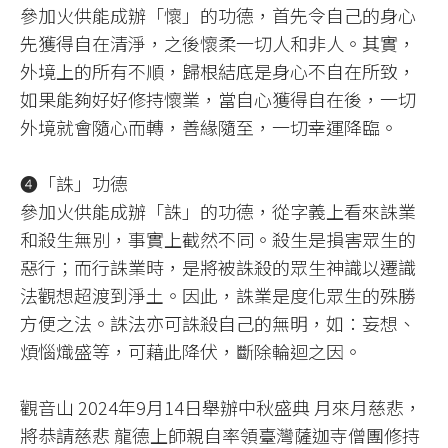
參加火供能成辦「懷」的功德，首先令自己的身心
先獲得自在清淨，之後懷柔一切人和非人。其實，
外境上的所有不順，歸根結底是身心不自在所致，
如果能夠好好修持懷業，當自心獲得自在後，一切
外境就會隨心而轉，善緣隨至，一切幸運降臨。
❹「誅」功德
參加火供能成辦「誅」的功德，從字義上看來誅業
和殺生無別，事實上截然不同。殺生是損害眾生的
惡行；而行誅業時，是將被誅殺的眾生神識以遷識
法觀想超渡到淨土。因此，誅業是度化眾生的殊勝
方便之法。誅法亦可誅殺自己的無明，如：妄想、
煩惱熾盛等，可藉此降伏，斷除輪迴之因。
觀音山 2024年9月14日舉辦中秋盛典 月來月慈悲，
將恭請慈悲 龍德上師親自率領臺灣薩迦寺僧團修持