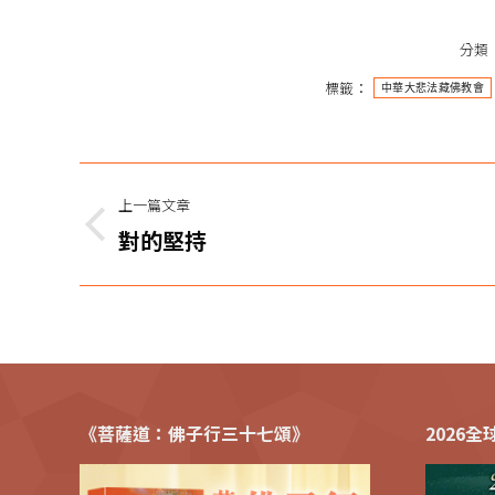
分類
標籤：
中華大悲法藏佛教會
文
上一篇文章
章
上
對的堅持
一
导
篇
航
文
章：
《菩薩道：佛子行三十七頌》
2026
佛陀天降日‧五大善行 有愛的世界-寒冬