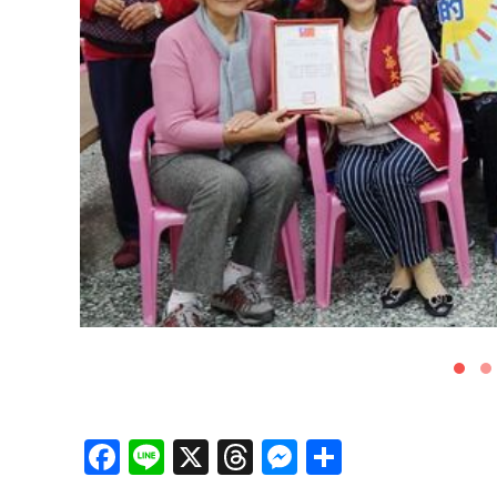
Facebook
Line
X
Threads
Messenger
分
享