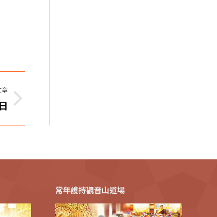
文章
日
常年護持觀音山道場
佛陀天降日‧五大善行 有愛的世界-寒冬送