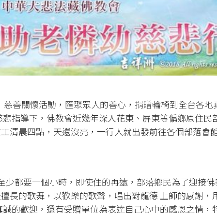
慈善關懷活動，匯聚眾人的善心，捐贈輪椅到全台各地
慈悲指導下，佛教會近幾年深入花東、屏東等偏鄉原住民
志工清晨四點，天還沒亮，一行人就出發前往各個部落會
少都要一個小時，即使住的再遠，部落鄉民為了迎接佛
擅長的歌舞，以歡樂的歌聲，唱出對龍德 上師的感謝，
真誠的歡迎，還有受贈單位為表達自己心中的感恩之情，