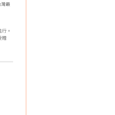
台灣最
能行。
受贈