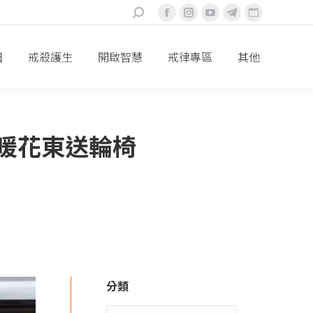
搜
Facebook
Instagram
YouTube
Telegram
Website
索：
頁
頁
頁
頁
頁
面
面
面
面
面
田
戒殺護生
開啟智慧
戒律專區
其他
在
在
在
在
在
新
新
新
新
新
視
視
視
視
視
窗
窗
窗
窗
窗
送暖花東送輪椅
中
中
中
中
中
打
打
打
打
打
開
開
開
開
開
分類