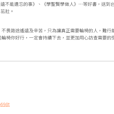
永遠不能遺忘的事》、《學聖賢學做人》…等好書，送到
、茁壯。
，不畏路途遙遠及辛苦，只為讓真正需要輪椅的人，難行
送輪椅你好行，一定會持續下去，並更加用心訪查需要的
6698t