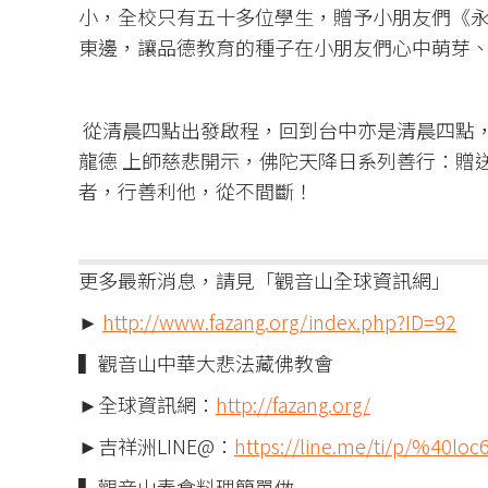
小，全校只有五十多位學生，贈予小朋友們《
東邊，讓品德教育的種子在小朋友們心中萌芽
從清晨四點出發啟程，回到台中亦是清晨四點
龍德 上師慈悲開示，佛陀天降日系列善行：贈
者，行善利他，從不間斷！
更多最新消息，請見「觀音山全球資訊網」
►
http://www.fazang.org/index.php?ID=92
▍觀音山中華大悲法藏佛教會
►全球資訊網：
http://fazang.org/
►吉祥洲LINE@：
https://line.me/ti/p/%40loc
▍觀音山素食料理簡單做