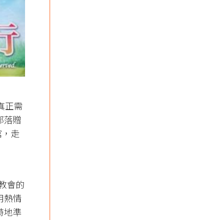
真正需
部落贈
館，走
教會的
用熱情
特地準