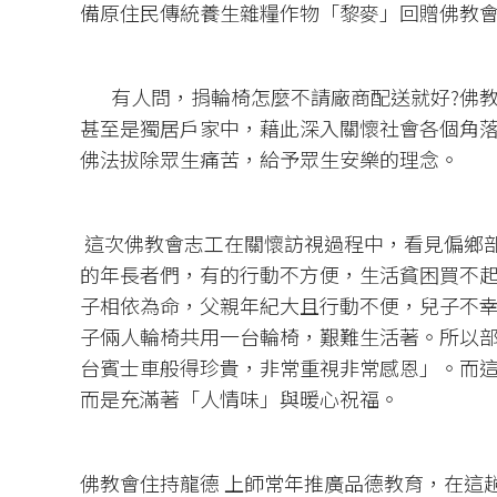
備原住民傳統養生雜糧作物「黎麥」回贈佛教會
有人問，捐輪椅怎麼不請廠商配送就好?佛教
甚至是獨居戶家中，藉此深入關懷社會各個角
佛法拔除眾生痛苦，給予眾生安樂的理念。
這次佛教會志工在關懷訪視過程中，看見偏鄉
的年長者們，有的行動不方便，生活貧困買不
子相依為命，父親年紀大且行動不便，兒子不
子倆人輪椅共用一台輪椅，艱難生活著。所以
台賓士車般得珍貴，非常重視非常感恩」。而
而是充滿著「人情味」與暖心祝福。
佛教會住持龍德 上師常年推廣品德教育，在這