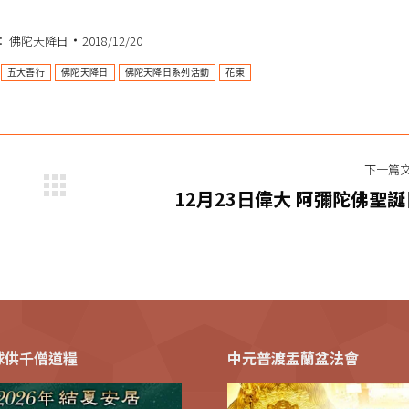
：
佛陀天降日
2018/12/20
五大善行
佛陀天降日
佛陀天降日系列活動
花東
下一篇
下
12月23日偉大 阿彌陀佛聖誕
一
篇
文
章：
全球供千僧道糧
中元普渡盂蘭盆法會
送暖花東送輪椅9