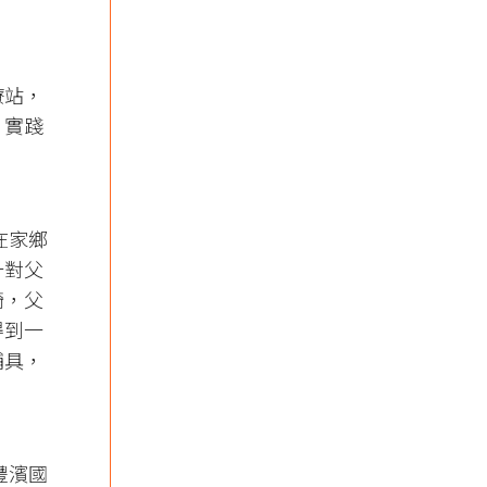
療站，
，實踐
在家鄉
一對父
椅，父
得到一
輔具，
豐濱國