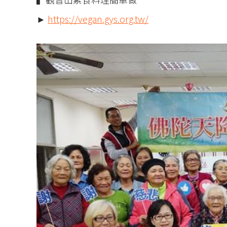
►
https://vegan.gys.org.tw/