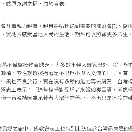
，感恩感謝之情，溢於言表!
會凡事親力親為，親自將輪椅送到需要的部落會館、醫
落、實地去感受當地人民的生活，期許可以照顧更多眾生
部落不僅醫療物資缺乏，大多數年輕人離家出外打拚，留
起輪椅，索性就選擇過著足不出戶不與人交流的日子。有
幸中風也不良於行，實在沒有多餘的能力再去購買一台輪
部落志工表示：「這些輪椅對受贈者來說如獲至寶，就像
這樣一台輪椅因為承載者大眾們的善心，不再只是冰冷的
趟偏鄉之旅中，佛教會志工也特別走訪位於台灣最東邊的