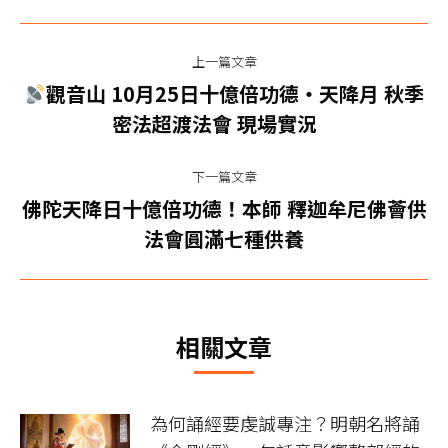
文
上一篇文章
章
觀音山 10月25日十億倍功德‧天降月 秋季
上
导
密法超渡法會 現場實況
一
篇
航
下一篇文章
文
佛陀天降日十億倍功德！本師 釋迦牟尼佛薈供
章：
下
法會圓滿七種供養
一
篇
文
章：
相關文章
為何誦經要虔誠專注？明朝名將誦