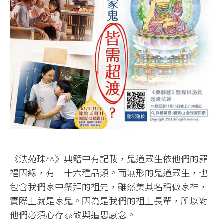
《法苑珠林》典籍中有記載，鬼道眾生依他們的罪
福因緣，有三十六種品類。而無形的鬼道眾生，也
包含我們家中祭拜的祖先，雖然美其名稱做家神，
實際上就是家鬼。因為是我們的祖上長輩，所以對
他們必須心存恭敬與追思感念。