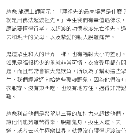
慈悲 龍德上師開示：「拜祖先的最高境界是什麼？
就是用佛法超渡祖先。」今生我們有幸值遇佛法，
應該要懂得行孝，以超渡的功德救度先亡祖先、過
去和現世的父母，以及摰愛的親人脫離痛苦。
鬼道眾生和人的世界一樣，也有福報大小的差別。
如果是福報稀少的鬼就非常可憐，衣食受用都有問
題，而且常常會被大鬼欺負，所以為了幫助這些眾
生，我們經常迴向給這些孤魂野鬼，因為他們沒有
衣服穿、沒有東西吃，也沒有地方住，過得非常艱
難。
慈悲利益他們是希望以三寶的加持力來超拔他們，
讓他們能夠離苦得樂，脫離鬼身，投生人道、天
道，或者去求生極樂世界。就算沒有獲得超渡法益