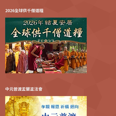
2026全球供千僧道糧
中元普渡盂蘭盆法會