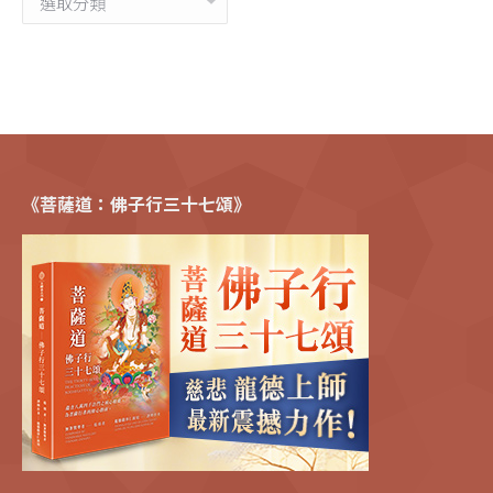
類
《菩薩道：佛子行三十七頌》