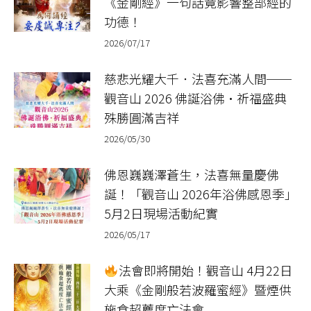
《金剛經》一句話竟影響整部經的
功德！
2026/07/17
慈悲光耀大千．法喜充滿人間──
觀音山 2026 佛誕浴佛•祈福盛典
殊勝圓滿吉祥
2026/05/30
佛恩巍巍澤蒼生，法喜無量慶佛
誕！「觀音山 2026年浴佛感恩季」
5月2日現場活動紀實
2026/05/17
法會即將開始！觀音山 4月22日
大乘《金剛般若波羅蜜經》暨煙供
施食超薦度亡法會