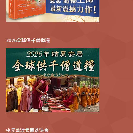
2026全球供千僧道糧
中元普渡盂蘭盆法會