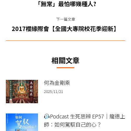
章
上
「無常」最怕哪幾種人?
一
导
篇
下一篇文章
航
文
下
2017櫻緣際會【全國大專院校花季迎新】
章：
一
篇
文
相關文章
章：
何為金剛乘
2025/11/21
Podcast 生死思辨 EP57｜龍德上
師：如何駕馭自己的心？