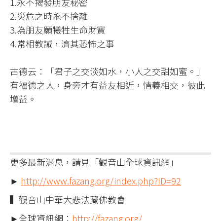
1.永不揭發朋友秘密​
2.災危之時永不捨離​
3.為朋友願犧牲生命財寶​
4.常相教誡，濟其恐怖之事​
古德云：「君子之交淡如水，小人之交甜如蜜。」​
有福德之人，身旁才有益友相近，情義相交，彼此
增益。​
更多最新消息，請見「觀音山全球資訊網」
►
http://www.fazang.org/index.php?ID=92
▍觀音山中華大悲法藏佛教會
►全球資訊網：
http://fazang.org/