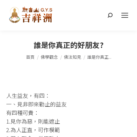
搜
索：
誰是你真正的好朋友?
您在這裡：
首頁
佛學觀念
佛法知見
誰是你真正...
人生益友，有四：​
一、見非即來勸止的益友​
有四種可貴：​
1.見你為惡，則能遮止​
2.為人正直，可作模範​