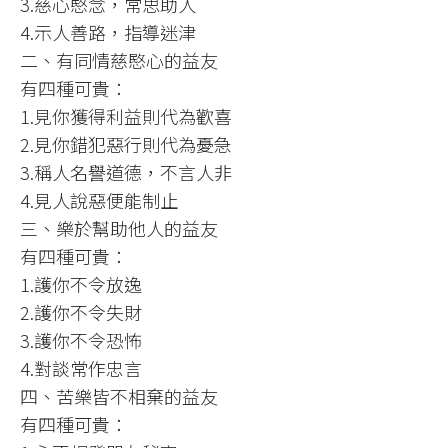
3.慈心愍念，常思助人​
4.示人善路，指導迷津​
二、有同情慈愍心的益友​
有四種可貴：​
1.見你獲得利益則代為歡喜​
2.見你錯犯惡行則代為憂急​
3.稱人名譽道德，不言人非​
4.見人說惡便能制止​
三、樂於幫助他人的益友​
有四種可貴：​
1.護你不令放逸​
2.護你不令失財​
3.護你不令恐怖​
4.對談常作忠言​
四、苦樂皆不相棄的益友​
有四種可貴：​