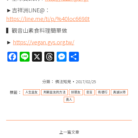
►吉祥洲LINE@：
https://line.me/ti/p/%40loc6698t
▍觀音山素食料理簡單做
►
https://vegan.gys.org.tw/
Facebook
Line
X
Threads
Messenger
分
享
分類：
佛法知見
2017/02/25
標籤：
人生益友
判斷益友的方法
好朋友
忠言
有德行
真誠以待
貴人
文
上一篇文章