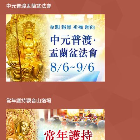
中元普渡盂蘭盆法會
常年護持觀音山道場