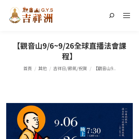
搜
索：
【觀音山9/6~9/26全球直播法會課
程】
您在這裡：
首頁
其他
吉祥日/節氣/祝賀
【觀音山9...