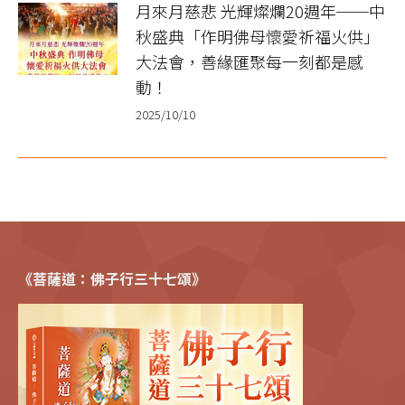
月來月慈悲 光輝燦爛20週年──中
秋盛典「作明佛母懷愛祈福火供」
大法會，善緣匯聚每一刻都是感
動！
2025/10/10
《菩薩道：佛子行三十七頌》