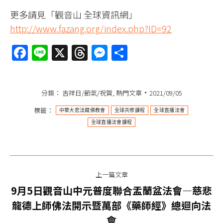
更多請見「觀音山 全球資訊網」
http://www.fazang.org/index.php?ID=92
Facebook
Line
X
Threads
Messenger
分
享
分類：
吉祥日/節氣/祝賀
,
熱門文章
2021/09/05
標籤：
中華大悲法藏佛教會
全球共修課程
全球直播法會
全球直播法會課程
文
上一篇文章
章
9月5日觀音山中元普度聯合盂蘭盆法會—慈悲
导
上
龍德上師佛法開示暨萬部《藥師經》總迴向法
一
會