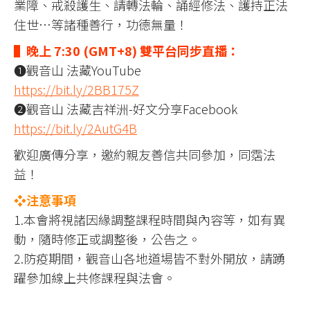
業障、戒殺護生、請轉法輪、誦經修法、護持正法
住世…等諸種善行，功德無量！
▌晚上 7:30 (GMT+8) 雙平台同步直播：
❶觀音山 法藏YouTube
https://bit.ly/2BB175Z
❷觀音山 法藏吉祥洲-好文分享Facebook
https://bit.ly/2AutG4B
歡迎廣傳分享，邀約親友善信共同參加，同霑法
益！
❖注意事項
1.本會將視諸因緣調整課程時間與內容等，如有異
動，隨時修正或調整後，公告之。
2.防疫期間，觀音山各地道場皆不對外開放，請踴
躍參加線上共修課程與法會。