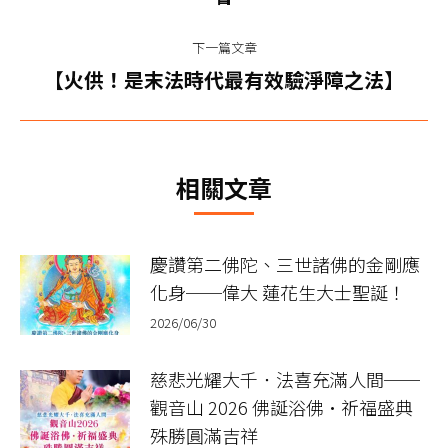
航
篇
文
下一篇文章
章：
下
【火供！是末法時代最有效驗淨障之法】
一
篇
文
相關文章
章：
慶讚第二佛陀、三世諸佛的金剛應
化身──偉大 蓮花生大士聖誕！
2026/06/30
慈悲光耀大千．法喜充滿人間──
觀音山 2026 佛誕浴佛•祈福盛典
殊勝圓滿吉祥