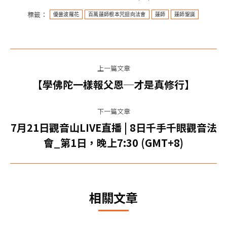
標籤：
優曇波羅花
百萬蓮師根本咒迴向法會
蓮師
蓮師聖誕
文
上一篇文章
章
上
【學佛陀一樣報父恩─才是真修行】
一
导
篇
下一篇文章
航
文
7月21日觀音山LIVE直播 | 8日千手千眼觀音法
下
章：
會_第1日，晚上7:30 (GMT+8)
一
篇
文
章：
相關文章