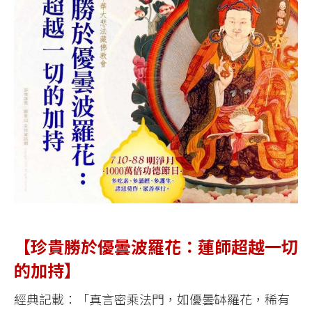
【珍貴勝於優曇波羅花：蓮師超越一切
的加持】
經典記載：「真言密乘法門，如優曇缽羅花，稀有