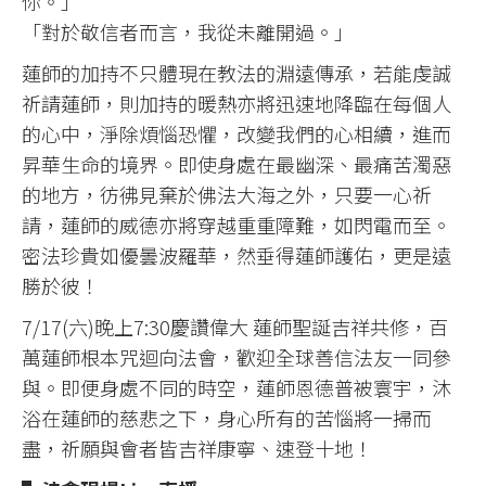
你。」
「對於敬信者而言，我從未離開過。」
蓮師的加持不只體現在教法的淵遠傳承，若能虔誠
祈請蓮師，則加持的暖熱亦將迅速地降臨在每個人
的心中，淨除煩惱恐懼，改變我們的心相續，進而
昇華生命的境界。即使身處在最幽深、最痛苦濁惡
的地方，彷彿見棄於佛法大海之外，只要一心祈
請，蓮師的威德亦將穿越重重障難，如閃電而至。
密法珍貴如優曇波羅華，然垂得蓮師護佑，更是遠
勝於彼！
7/17(六)晚上7:30慶讚偉大 蓮師聖誕吉祥共修，百
萬蓮師根本咒迴向法會，歡迎全球善信法友一同參
與。即便身處不同的時空，蓮師恩德普被寰宇，沐
浴在蓮師的慈悲之下，身心所有的苦惱將一掃而
盡，祈願與會者皆吉祥康寧、速登十地！