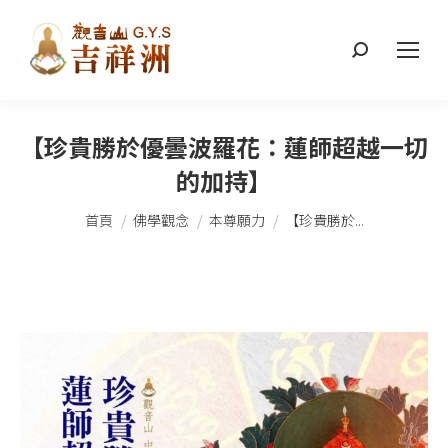
搜
索：
【珍貴勝於優曇波羅花：蓮師超越一切
的加持】
您在這裡：
首頁
佛學觀念
本尊願力
【珍貴勝於...