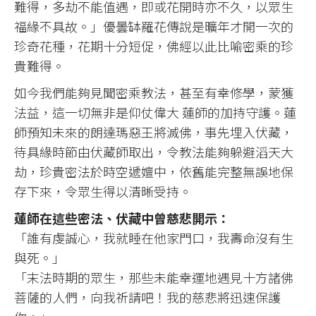
難得，多劫不能值遇，即或花開時亦不久，以眾生
福緣不具故。」優曇缽羅花傳說是曠年才開一次的
珍奇花種，花期十分短促，佛經以此比喻密乘的珍
貴難得。
如今我們能夠見聞密乘教法，甚至有幸修學，蒙獲
法益，這一切無非是仰仗偉大 蓮師的加持守護。蓮
師預知未來的朗達瑪惡王將滅佛，事先埋入伏藏，
待具緣時節由伏藏師取出，令教法能夠躲避滔天大
劫，珍貴密法於時空遞嬗中，依舊能完整無誤地保
存下來，令眾生得以清晰受持。
蓮師在這些密法、伏藏中曾慈悲開示：
「誰有虔誠心，我就睡在他家門口，我壽命沒有生
與死。」
「末法時期的眾生，那些未能幸運地遇見十方諸佛
菩薩的人們，向我祈請吧！我的慈悲將迅速保護