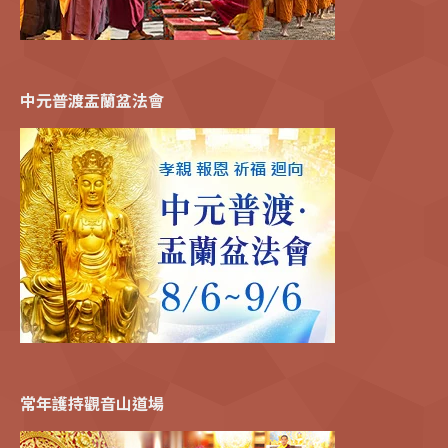
中元普渡盂蘭盆法會
常年護持觀音山道場