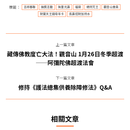
標籤：
吉祥春聯
抽獎活動
無量光壽
福袋
總持咒王
觀音山會員
財寶天王錢母年卡
長壽招財加持水
文
上一篇文章
章
藏傳佛教度亡大法！觀音山 1月26日冬季超渡
上
导
──阿彌陀佛超渡法會
一
篇
航
下一篇文章
文
下
修持《護法總集供養除障修法》Q&A
章：
一
篇
文
相關文章
章：