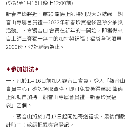
(登記至1月16日晚上12:00前)
新春年節將近，慈悲 龍德上師特別與大眾結緣「觀
音山專屬會員禮—2022年新春珍寶福袋暨除夕抽獎
活動」，令觀音山 會員在新年的一開始，即獲得來
自上師三寶獨一無二的加持與祝福！福袋全球限量
2000份，登記額滿為止。
✦參加辦法✦
一、凡於1月16日前加入觀音山會員，登入「觀音山
會員中心」確認領取資格，即可免費獲得慈悲 龍德
上師親自加持「觀音山專屬會員禮—新春珍寶福
袋」乙個。
二、觀音山將於1月17日起開始寄送福袋，最後倒數
計時中！敬請把握機會登記。