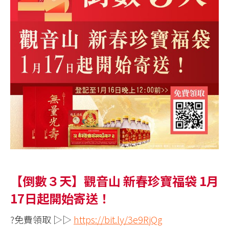
【倒數３天】觀音山 新春珍寶福袋 1月
17日起開始寄送！
?免費領取 ▷▷
https://bit.ly/3e9RjQg