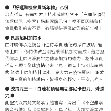
●
「好運隨機會員新年禮」乙份
珍貴稀有–長壽招財加持水或總持咒王「白蓮花頂髻
無垢鄔尼卡密咒」殊勝咒牌乙份。視不同因緣每位
會員收到的皆不同，敬請期待專屬於您的新年禮！
●
長壽招財加持水
由殊勝傳承之觀音山住持尊貴 龍德嚴淨仁波切( 龍
德上師)，修持佛教金剛密乘儀軌加持而成，蘊含歷
代傳承上師清淨勝妙之傳承加持功德力，格外珍貴
稀有。現今全球疫情仍未平息，觀音山特別恭請慈
悲 龍德上師加持甘露水，令大眾在疫情期間，承蒙
上師三寶的加持護佑，皆得身心輕安、平安吉祥。
●
總持咒王—「白蓮花頂髻無垢鄔尼卡密咒」殊勝
咒牌
此聖咒以古梵文蘭紮字體書寫，緣出自《不空羂索
觀音密續》及《建屋經》。具足無上大加持淨業滅