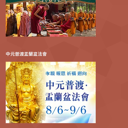
中元普渡盂蘭盆法會