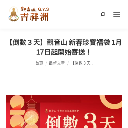
搜
索：
【倒數３天】觀音山 新春珍寶福袋 1月
17日起開始寄送！
您在這裡：
首頁
最新文章
【倒數３天...