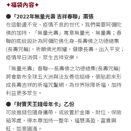
✦福袋內容✦
●
「2022年無量光壽 吉祥春聯」兩張
在這動盪不安、疫情不息的世代，我們需要阿彌陀
佛的加持，「無量光壽」寓意無量光、無量壽；春
聯的底紋設計為阿彌陀佛化身–長壽佛之功德總集
(長壽咒輪)，祈願佛光照耀，健康長壽，出入平安；
疫情早日消弭，眾生吉祥安樂。
「無量光壽」春聯––長壽佛之功德總集(長壽咒輪)
將會散布全球五大洲與法友善信結緣，張貼起來形
成長壽吉祥的祈福咒鬘網，為世界除障祈福，加持
利益更多眾生。
●
「財寶天王錢母年卡」乙份
可放進錢包隨身攜帶，或放置於金庫、財位、保險
箱等處，得本尊加持一整年，福慧滿盈、富貴興
旺、如意圓滿。