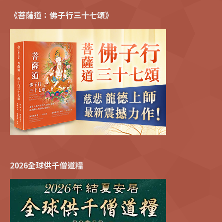
《菩薩道：佛子行三十七頌》
2026全球供千僧道糧