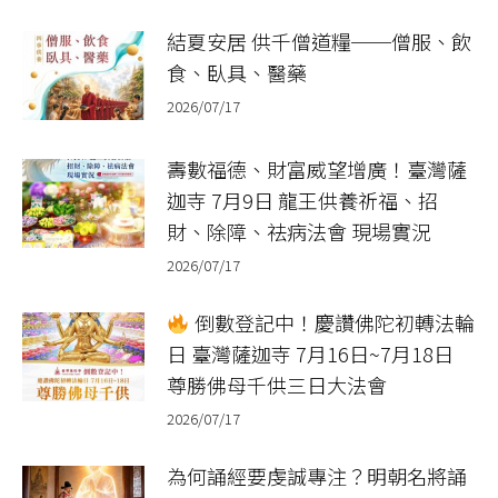
結夏安居 供千僧道糧──僧服、飲
食、臥具、醫藥
2026/07/17
壽數福德、財富威望增廣！臺灣薩
迦寺 7月9日 龍王供養祈福、招
財、除障、祛病法會 現場實況
2026/07/17
倒數登記中！慶讚佛陀初轉法輪
日 臺灣薩迦寺 7月16日~7月18日
尊勝佛母千供三日大法會
2026/07/17
為何誦經要虔誠專注？明朝名將誦