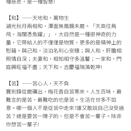
種慈悲，是一種智慧!​
【和】——天地和，萬物生​
湖光秋月兩相和，潭面無風鏡未磨。「天高任鳥
飛，海闊憑魚躍」」，大自然是一種很神奇的力
量，它帶給人的不僅僅是物質，更多的是精神上的
慰藉。與己和，淡泊名利心安穩；與人和，肝膽相
照情自深；夫妻和，相知相守多溫馨；一家和，門
庭興旺福不盡；天下和，吉慶福瑞滿乾坤!​
【苦】——苦心人，天不負​
寶劍鋒從磨礪出，梅花香自苦寒來。人生百味，最
難言的是苦，最難吃的也是苦。生活在世多不如
意。哪一個人不是從苦中走來?誰又敢說自己沒受過
苦？總是要苦一陣子的，但是不會苦一輩子。除非
你想苦一輩子!​