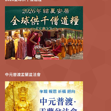
中元普渡盂蘭盆法會