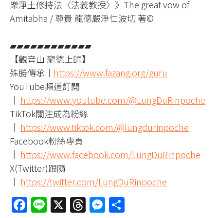
樂淨土修持法〈法義教授〉》The great vow of
Amitabha / 尊貴 龍德嚴淨仁波切 著©
▰▰▰▰▰▰▰▰▰▰▰▰
【觀音山 龍德上師】
殊勝傳承｜
https://www.fazang.org/guru
YouTube頻道訂閱
｜
https://www.youtube.com/@LungDuRinpoche
TikTok關注成為粉絲
｜
https://www.tiktok.com/@lungdurinpoche
Facebook粉絲專頁
｜
https://www.facebook.com/LungDuRinpoche
X(Twitter)跟隨
｜
https://twitter.com/LungDuRinpoche
Facebook
Line
X
Threads
Messenger
分