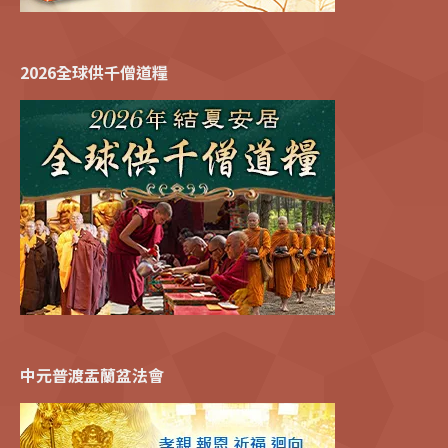
2026全球供千僧道糧
中元普渡盂蘭盆法會