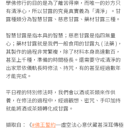
學佛修行的目的是為了離苦得樂，而唯一的妙方只
有清淨心，所以甘露的究竟真實義為「清淨」。甘
露種類分為智慧甘露、慈悲甘露、藥材甘露三種。
智慧甘露是指本具的智慧；慈悲甘露是指四無量
心；藥材甘露就是我們一般食用的甘露丸 ( 法藥 )，
其製作的過程非常繁複，除了材料本身高達數百，
甚至上千種，準備的時間極長。還需要守戒清淨的
出家眾依儀軌長時修法、持咒，有的甚至經過數年
才能完成。
平日裡的特別修法時，我們會以酒或茶類來作供
養，在修法的過程中，經過觀想、密咒、手印加持
就能將酒或茶類轉化成甘露。
擷取自：《
#佛王誓約
─虛空法心意伏藏甚深耳傳極