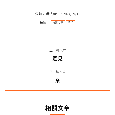
享
分類：
佛法知見
2024/09/12
標籤：
智慧甘露
清淨
文
上一篇文章
章
上
定見
一
导
篇
下一篇文章
航
文
下
業
章：
一
篇
文
相關文章
章：