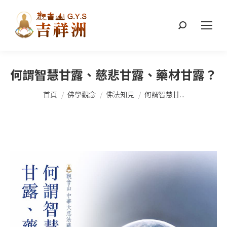
搜
索：
何謂智慧甘露、慈悲甘露、藥材甘露？
您在這裡：
首頁
佛學觀念
佛法知見
何謂智慧甘...