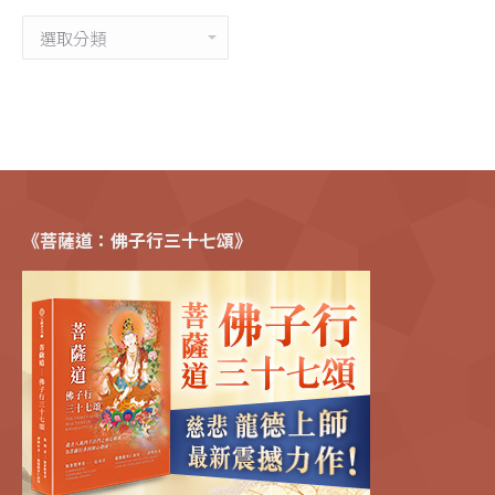
分
類
《菩薩道：佛子行三十七頌》