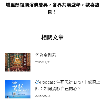
航
文
埔里媽祖廟浴佛慶典，各界共襄盛舉，歡喜熱
下
章：
鬧！
一
篇
文
章：
相關文章
何為金剛乘
2025/11/21
Podcast 生死思辨 EP57｜龍德上
師：如何駕馭自己的心？
2025/06/13