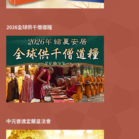
2026全球供千僧道糧
中元普渡盂蘭盆法會