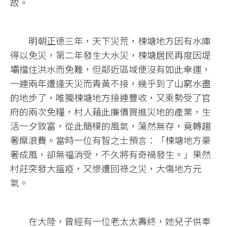
故。
明朝正德三年，天下災荒，楝塘地方因有水庫
得以免災，第二年發生大水災，楝塘居民再度因堤
壩擋住洪水而免難，但鄰近區域便沒有如此幸運，
一連兩年遭逢天災而青黃不接，幾乎到了山窮水盡
的地步了，唯獨楝塘地方接連豐收，又乘勢受了官
府的兩次免糧，村人藉此廉價買進災地的產業，生
活一夕致富，從此簡樸的風氣，蕩然無存，竟轉趨
奢糜浪費。當時一位有智之士預言：「楝塘地方豪
奢成風，卻無福消受，不久將有奇禍發生。」果然
村莊突發大瘟疫，又慘遭回祿之災，大傷地方元
氣。
在大陸，曾經有一位老太太壽終，她兒子供奉