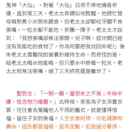
鬼神「大仙」，對著「大仙」日夜不停地燒香祈
禱，直到第三天，老太太奇蹟似地甦醒，他趕忙替
母親熬煮小米粥來餵食，但老太太卻緊咬牙關不肯
張嘴，一粒米都不能吃，折騰一陣子，老太太才說
到：「我想張嘴卻無法張開。兒子啊，這世間已經
沒有我能吃的食物了，你為何要把我找回來呢?」後
來老太太靠醫院的營養針維持生命，而奇怪的是，
給老太太喝水她能喝，但只要水中摻雜一粒米，老
太太就無法張嘴，過了三天終究還是離世了。
聖哲言：「一粥一飯，當思來之不易；半絲半
縷，恆念物力維艱。」
古時候，家長為子女添置衣
裳，往往會去蒐羅他人不用的舊衣，就是懂得惜
福，留住子女的後福。
人生衣食財祿、功名健康和
壽命，這些都是福報，皆有定數，若是過分奢侈、