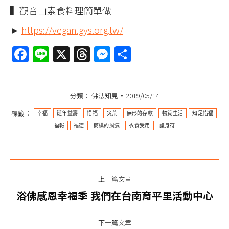
▍觀音山素食料理簡單做
►
https://vegan.gys.org.tw/
Facebook
Line
X
Threads
Messenger
分
享
分類：
佛法知見
2019/05/14
標籤：
幸福
延年益壽
惜福
災荒
無形的存款
物質生活
知足惜福
福報
福德
簡樸的風氣
衣食受用
護身符
文
上一篇文章
章
上
浴佛感恩幸福季 我們在台南育平里活動中心
一
导
篇
下一篇文章