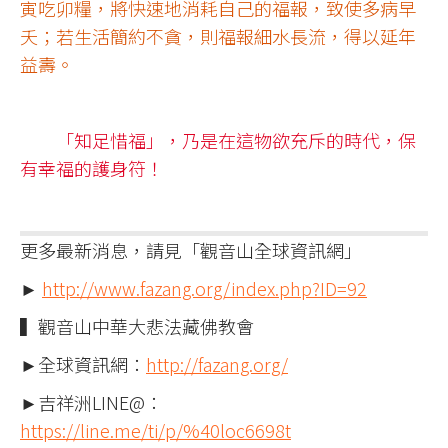
寅吃卯糧，將快速地消耗自己的福報，致使多病早
夭；若生活簡約不貪，則福報細水長流，得以延年
益壽。
「知足惜福」，乃是在這物欲充斥的時代，保
有幸福的護身符！
更多最新消息，請見「觀音山全球資訊網」
►
http://www.fazang.org/index.php?ID=92
▍觀音山中華大悲法藏佛教會
►全球資訊網：
http://fazang.org/
►吉祥洲LINE@：
https://line.me/ti/p/%40loc6698t