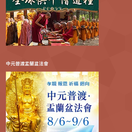
中元普渡盂蘭盆法會