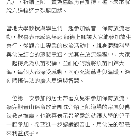
咒〉，祈請上師三寶為嘉鱲魚苗加持，種下未來解
脫六道輪迴之殊勝因緣。
當地大學教授與學生們一起參加觀音山保育放流活
動，歡喜表示感恩慈悲 龍德上師讓大家能參加放生
善行，從觀音山專業的放流活動中，親身體驗科學
與佛法結合的慈悲意涵。尤其在放流過程中，大家
一起持咒為魚苗祝禱，並細心呵護將魚苗回歸大
海，每個人都深受感動，內心充滿慈悲與溫暖，深
刻體悟佛法的廣大周遍與智慧。
一位第一次參加的居士帶著女兒來參加保育放流，
聽完觀音山保育放流團隊介紹上師道場的宗風與佛
法教育推廣，也歡喜表示希望邀約就讀大學的兒子
一起參加，希望進一步認識觀音山，用佛法的智慧
來利益孩子。