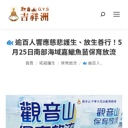
搜
索：
逾百人響應慈悲護生、放生善行！5
月25日南部海域嘉鱲魚苗保育放流
您在這裡：
首頁
戒殺護生
保育放流
逾百人...