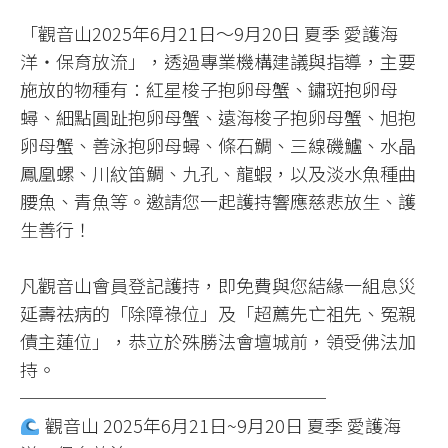
「觀音山2025年6月21日～9月20日 夏季 愛護海
洋‧保育放流」，透過專業機構建議與指導，主要
施放的物種有：紅星梭子抱卵母蟹、鏽斑抱卵母
蟳、細點圓趾抱卵母蟹、遠海梭子抱卵母蟹、旭抱
卵母蟹、善泳抱卵母蟳、條石鯛、三線磯鱸、水晶
鳳凰螺、川紋笛鯛、九孔、龍蝦，以及淡水魚種曲
腰魚、青魚等。邀請您一起護持響應慈悲放生、護
生善行！
凡觀音山會員登記護持，即免費與您結緣一組息災
延壽祛病的「除障祿位」及「超薦先亡祖先、冤親
債主蓮位」，恭立於殊勝法會壇城前，領受佛法加
持。
─────────────────
觀音山 2025年6月21日~9月20日 夏季 愛護海