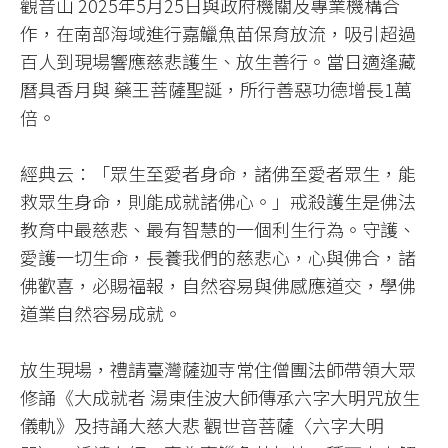
觀音山 2025年5月25日與政府機關及專業機構合
作，在南部海域進行嘉鱲魚苗保育放流，吸引超過
百人到現場響應慈悲護生、放生善行。當日適逢藏
曆具香月與 藥王菩薩聖誕，所行善惡功德增長1萬
倍。
經典云：「眾生至愛者身命，諸佛至愛者眾生，能
救眾生身命，則能成就諸佛心。」戒殺護生是佛法
教育中最慈悲、最有智慧的一個利生行為。守護、
愛護一切生命，長養我們的慈悲心，心與佛合，諸
佛歡喜，必賜福報，自然容易與佛感應道交，學佛
道業自然容易成就。
放生現場，禮請臺灣薩迦寺常住僧團法師帶領大眾
修誦《大成就者 湯東佳波大師傳承六字大明咒放生
儀軌》及持誦大慈大悲 觀世音菩薩〈六字大明