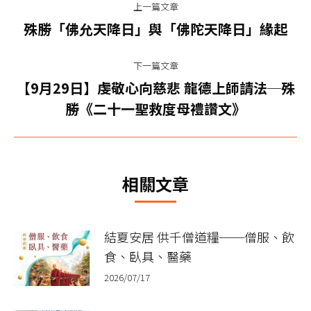
上一篇文章
章
上
殊勝「佛允天降日」與「佛陀天降日」緣起
一
导
篇
下一篇文章
航
文
【9月29日】虔敬心向慈悲 龍德上師請法─殊
下
章：
勝《二十一聖救度母禮讚文》
一
篇
文
章：
相關文章
結夏安居 供千僧道糧──僧服、飲
食、臥具、醫藥
2026/07/17