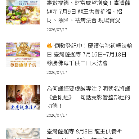
壽數福德、財富威望增廣！臺灣薩
迦寺 7月9日 龍王供養祈福、招
財、除障、祛病法會 現場實況
2026/07/17
倒數登記中！慶讚佛陀初轉法輪
日 臺灣薩迦寺 7月16日~7月18日
尊勝佛母千供三日大法會
2026/07/17
為何誦經要虔誠專注？明朝名將誦
《金剛經》一句話竟影響整部經的
功德！
2026/07/17
臺灣薩迦寺 8月8日 龍王供養祈