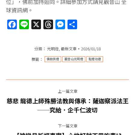
位」，佛前加持迴向。詳細參加方式請見觀音山 全
球資訊網。
Facebook
Line
X
Threads
Messenger
分
享
分類：
光明燈
,
最新文章
2026/01/18
標籤：
佛前供燈
觀音山光明燈
點燈功德
文
上一篇文章
章
慈悲 龍德上師殊勝法教與傳承：薩迦察派法王
上
导
──究給．企千仁波切
一
篇
航
下一篇文章
文
下