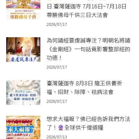
日 臺灣薩迦寺 7月16日~7月18日
尊勝佛母千供三日大法會
2026/07/17
為何誦經要虔誠專注？明朝名將誦
《金剛經》一句話竟影響整部經的
功德！
2026/07/17
臺灣薩迦寺 8月8日 龍王供養祈
福、招財、除障、祛病法會
2026/07/17
想求大福報？佛已經告訴我們方法
了！
全球供千僧道糧
2026/07/13