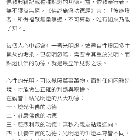
佛教典籍記載種種點燈的功德利益，依教奉行者，
無不獲益無窮。《佛說施燈功德經》言：「彼施燈
者，所得福聚無量無邊，不可算數，唯有如來乃能
了知。」
每個人心中都會有一盞光明燈，這盞自性燈因多生
累劫的垢染，已忽明忽暗，需要令其重放光明。而
點燈供佛的功德，就是最立竿見影之法。
心性的光明，可以覺照萬事萬物，面對任何困難逆
境，才能做出正確的判斷與取捨。
在觀音山點光明燈的八大功德：
一、燈光供佛的功德
二、莊嚴佛像的功德
三、慈悲利眾的功德：無私為親友點燈迴向。
四、供養三寶的功德：光明燈的供燈本尊皆不同，