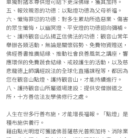
單獨對諸本尊供燈可結下更深佛緣，獲其加持。
五、報效親恩的功德：以點燈功德為父母祈福。
六、懺悔罪愆的功德：對多生累劫所造惡業、傷害
的眾生懺悔，以幽冥燈、平安燈的功德迴向彌補。
七、護持觀音山弘揚正信佛法的功德：觀音山常年
舉辦各類活動，無論是關懷弱勢、免費物資贈送，
佛經善書推廣結緣、推動社會良善風氣之講座，響
應環保的免費蔬食結緣、戒殺護生的活動，以及慈
悲龍德上師講經說法的全球化直播課程等，都因為
您在觀音山點燈、護持觀音山，才能持續進行。
八、護持觀音山所屬道場建設：提供安僧辦道之
所，十方善信法友學佛修行之處。
人生在世多行善布施，才能增長福報。「點燈」是
種布施供養行。
藉由點光明燈可獲諸佛菩薩慈光普照加持、消除業