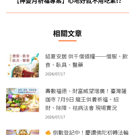
【神變月祈福專案】心地好就不用吃素!?
章：
一
篇
文
相關文章
章：
結夏安居 供千僧道糧──僧服、飲
食、臥具、醫藥
2026/07/17
壽數福德、財富威望增廣！臺灣薩
迦寺 7月9日 龍王供養祈福、招
財、除障、祛病法會 現場實況
2026/07/17
倒數登記中！慶讚佛陀初轉法輪