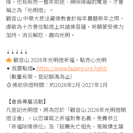
障，也有照亮一整年前途、掃除障礙的寓意，才會
稱之為「光明燈」。
觀音山 中華大悲法藏佛教會於每年農曆新年之際，
虔敬為十方善信點燈上供諸佛菩薩，祈願蒙受佛力
加持，消災解厄、趣向光明。
⇣⇣⇣⇣⇣
觀音山 2026年光明燈祈福‧點亮心光明
✦ 我要點燈▸
https://www.fazang.org/light/
（數量有限，登記額滿為止）
佛前供燈時間：約2026年2月-2027年1月
【會員專屬活動】
凡登記光明燈，將為您於「觀音山 2026年光明燈開
燈法會」，以您填寫之祈福對象名義，免費恭立
「祈福除障祿位」及「超薦先亡祖先、冤親債主蓮