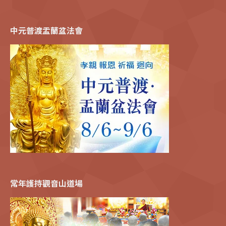
中元普渡盂蘭盆法會
常年護持觀音山道場