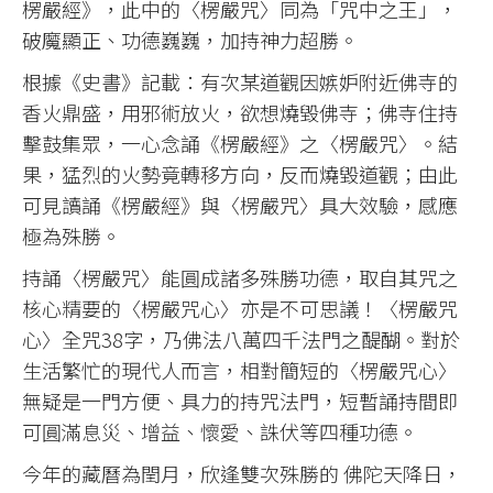
楞嚴經》，此中的〈楞嚴咒〉同為「咒中之王」，
破魔顯正、功德巍巍，加持神力超勝。
根據《史書》記載：有次某道觀因嫉妒附近佛寺的
香火鼎盛，用邪術放火，欲想燒毀佛寺；佛寺住持
擊鼓集眾，一心念誦《楞嚴經》之〈楞嚴咒〉。結
果，猛烈的火勢竟轉移方向，反而燒毀道觀；由此
可見讀誦《楞嚴經》與〈楞嚴咒〉具大效驗，感應
極為殊勝。
持誦〈楞嚴咒〉能圓成諸多殊勝功德，取自其咒之
核心精要的〈楞嚴咒心〉亦是不可思議！〈楞嚴咒
心〉全咒38字，乃佛法八萬四千法門之醍醐。對於
生活繁忙的現代人而言，相對簡短的〈楞嚴咒心〉
無疑是一門方便、具力的持咒法門，短暫誦持間即
可圓滿息災、增益、懷愛、誅伏等四種功德。
今年的藏曆為閏月，欣逢雙次殊勝的 佛陀天降日，