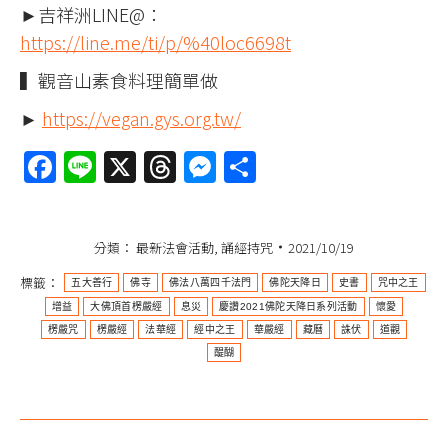
►吉祥洲LINE@：
https://line.me/ti/p/%40loc6698t
▍觀音山素食料理簡單做
►
https://vegan.gys.org.tw/
Facebook
Line
X
Threads
Messenger
分
享
分類：
最新法會活動
,
誦經持咒
2021/10/19
標籤：
五大善行
佛寺
佛法八萬四千法門
佛陀天降日
史書
咒中之王
增益
大佛頂首楞嚴經
息災
慶讚2021佛陀天降日系列活動
懷愛
楞嚴咒
楞嚴經
法華經
經中之王
華嚴經
藏曆
誅伏
道觀
醍醐
文