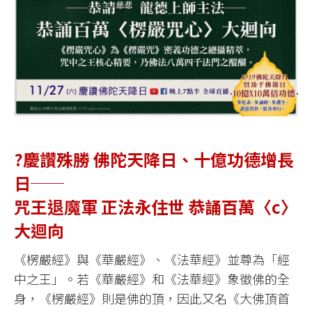
?慶讚殊勝 佛陀天降日、十億功德增長
日──
咒王退魔軍 正法永住世 恭誦百萬〈c〉
大迴向
《楞嚴經》與《華嚴經》、《法華經》並尊為「經
中之王」。若《華嚴經》和《法華經》象徵佛的全
身，《楞嚴經》則是佛的頂，因此又名《大佛頂首