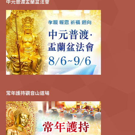
中元普渡盂蘭盆法會
常年護持觀音山道場