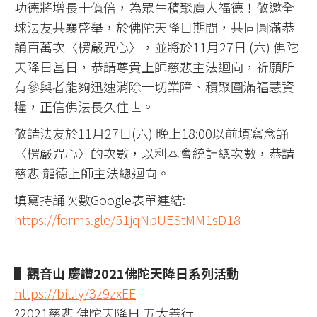
功德將增長十億倍，為眾生積聚廣大福德！敬邀全
球法友共襄盛舉，於佛陀天降日期間，共同圓滿恭
誦百萬次〈楞嚴咒心〉，並將於11月27日 (六) 佛陀
天降日當日，恭請尊貴上師慈悲主法迴向，祈願所
有參與者能夠迅速消除一切業障、積聚圓滿福慧資
糧，正信佛法長久住世。
敬請法友於11月27日(六) 晚上18:00以前填寫念誦
〈楞嚴咒心〉的次數，以利本會統計總次數，恭請
慈悲 龍德上師主法總迴向。
填寫持誦次數Google表單連結:
https://forms.gle/51jqNpUEStMM1sD18
▌觀音山 慶讚2021佛陀天降日系列活動
https://bit.ly/3z9zxEE
?2021慈悲 佛陀天降日 五大善行