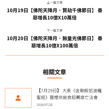
上一篇文章
章
10月19日【佛陀天降月．賢劫千佛節日】 善
上
导
惡增長10億X10萬倍
一
篇
航
下一篇文章
文
10月20日【佛陀天降月．無量光佛節日】 善
章：
下
惡增長10億X100萬倍
一
篇
文
章：
相關文章
【7月29日】 大乘《金剛般若波羅
蜜經》暨煙供施食超薦度亡法會
2026/07/28