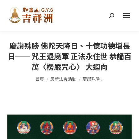
搜
索：
慶讚殊勝 佛陀天降日、十億功德增長
日── 咒王退魔軍 正法永住世 恭誦百
萬〈楞嚴咒心〉 大迴向
您在這裡：
首頁
最新法會活動
慶讚殊勝 ...