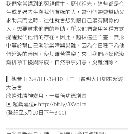
我們常常講到的冤親債主、歷代祖先，這些都是今
生或是過去生與我們有緣的人，當他們需要幫助又
求助無門之時，往往就會想到跟自己最有關係的
人，想要尋求他們的幫助，所以他們會用各種方式
提醒我們他們的存在。因此，超拔這些亡靈，無形
中等於幫自己消除業障與災難，因為今日種下為他
們超渡的善因，使其離苦得樂；來日我們必然能漸
漸排除干擾與障礙，自然事事如意，災難消除。​
▎觀音山 3月8日~3月10日 三日普明大日如來超渡
大法會
欣逢殊勝神變月．十萬倍功德增長
▣ 超薦蓮位▸ http://bit.ly/3XVbLts
(登記至3月10日下午3:00)
更多最新消息，請見「觀音山 全球資訊網」