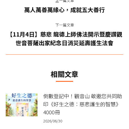
上一篇文章
章
上
萬人萬善萬緣心，成就五大善行
一
导
篇
下一篇文章
航
文
【11月4日】慈悲 龍德上師佛法開示暨慶讚觀
下
章：
世音菩薩出家紀念日消災延壽護生法會
一
篇
文
章：
相關文章
倒數登記中！觀音山 敬邀您共同助
印《好生之德：慈悲護生的智慧》
4000冊
2026/06/30