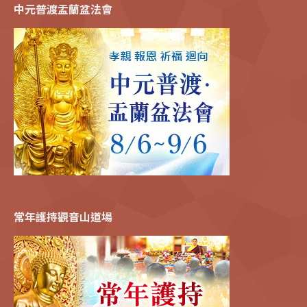
中元普渡盂蘭盆法會
常年護持觀音山道場