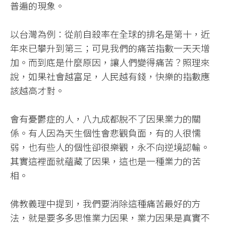
普遍的現象。​
以台灣為例：從前自殺率在全球的排名是第十，近
年來已攀升到第三；可見我們的痛苦指數一天天增
加。而到底是什麼原因，讓人們變得痛苦？照理來
說，如果社會越富足，人民越有錢，快樂的指數應
該越高才對。​
會有憂鬱症的人，八九成都脫不了因果業力的關
係。有人因為天生個性會悲觀負面，有的人很懦
弱，也有些人的個性卻很樂觀，永不向逆境認輸。
其實這裡面就蘊藏了因果，這也是一種業力的苦
相。​
佛教義理中提到，我們要消除這種痛苦最好的方
法，就是要多多思惟業力因果，業力因果是真實不