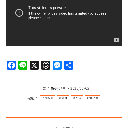
Facebook
Line
X
Threads
Messenger
分
享
分類：
好書分享
2020/11/03
標籤：
了凡四訓
憂鬱症
消業障
超渡法會
文