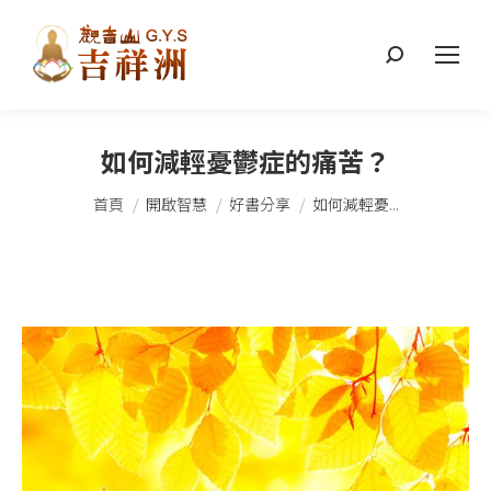
搜
索：
如何減輕憂鬱症的痛苦？
您在這裡：
首頁
開啟智慧
好書分享
如何減輕憂...