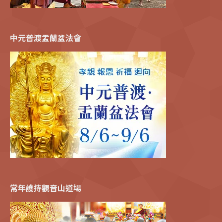
中元普渡盂蘭盆法會
常年護持觀音山道場