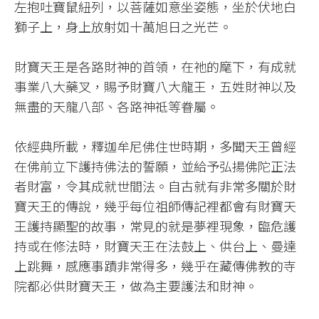
左抱吐寶鼠紐列，以菩薩如意坐姿態，坐於伏地白
獅子上，身上放射如十萬旭日之光芒。​
財寶天王是各路財神的首領，在祂的麾下，有成就
事業八大藥叉，賜予財寶八大龍王，五姓財神以及
無盡的天龍八部、各路神祗等眷屬。​
依經典所載，釋迦牟尼佛住世時期，多聞天王曾經
在佛前立下護持佛法的誓願，並給予弘揚佛陀正法
者財富，令其成就世間法。自古就有非常多關於財
寶天王的傳說，幾乎每位祖師傳記裡都會有財寶天
王護持顯聖的故事，常見的就是夢裡現象，臨危護
持或在修法時，財寶天王在法鼓上、供台上、曼達
上跳舞，感應事蹟非常得多，幾乎在藏傳佛教的寺
院都必供財寶天王，做為主要護法和財神。​