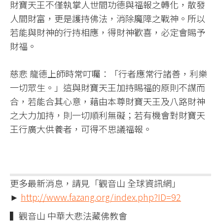
財寶天王不僅執掌人世間功德與福報之轉化，散發
人間財富，更是護持佛法，消除魔障之戰神。所以
若能與財神的行持相應，得財神歡喜，必定會賜予
財福。​
慈悲 龍德上師時常叮囑：「行者應常行諸善，利樂
一切眾生。」這與財寶天王加持賜福的原則不謀而
合，若能合其心意，藉由本尊財寶天王及八路財神
之大力加持，則一切順利無礙；若有機會對財寶天
王行廣大供養者，可得不思議福報。​
更多最新消息，請見「觀音山 全球資訊網」
►
http://www.fazang.org/index.php?ID=92
▍觀音山 中華大悲法藏佛教會