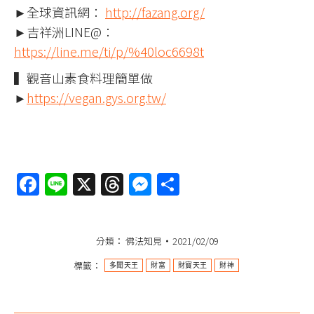
►全球資訊網：
http://fazang.org/
►吉祥洲LINE@：
https://line.me/ti/p/%40loc6698t
▍觀音山素食料理簡單做
►
https://vegan.gys.org.tw/
Facebook
Line
X
Threads
Messenger
分
享
分類：
佛法知見
2021/02/09
標籤：
多聞天王
財富
財寶天王
財神