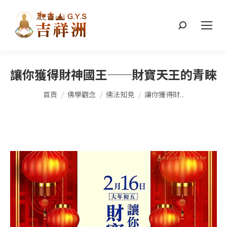
搜
索：
讓你獲得財神國王──財寶天王的青睞
您在這裡：
首頁
佛學觀念
佛法知見
讓你獲得財...