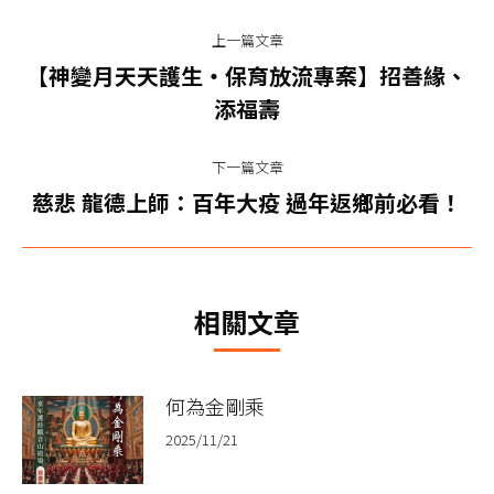
文
上一篇文章
章
【神變月天天護生‧保育放流專案】招善緣、
上
导
添福壽
一
篇
航
下一篇文章
文
下
慈悲 龍德上師：百年大疫 過年返鄉前必看！
章：
一
篇
文
相關文章
章：
何為金剛乘
2025/11/21