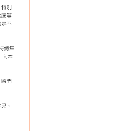
，特別
沸騰等
然是不
加持總集
，向本
，瞬間
水兒、