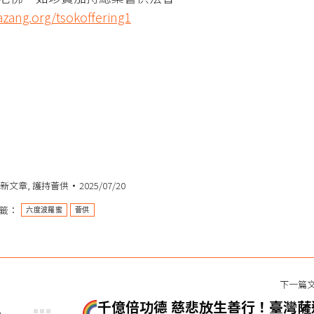
fazang.org/tsokoffering1
新文章
,
護持薈供
2025/07/20
標籤：
六度波羅蜜
薈供
下一篇
千億倍功德 慈悲放生善行！臺灣薩