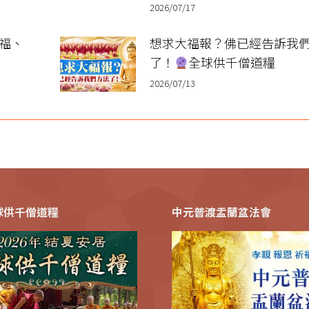
2026/07/17
祈福、
想求大福報？佛已經告訴我
了！
全球供千僧道糧
2026/07/13
全球供千僧道糧
中元普渡盂蘭盆法會