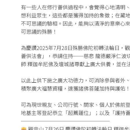
有一些人在修行薈供過程中，會覺得心地清明
想利益眾生，這些都是獲得加持的象徵；在藏
不可思議的驗相。因此，能夠以清淨的意樂心
可思議的殊勝！
為慶讚2025年7月28日殊勝佛陀初轉法輪日
薈供法會」，恭請住持──慈悲 龍德嚴淨仁波
師 釋迦牟尼佛及壇城諸尊獻上廣大供養，並在
以此上供下施之廣大功德力，可消除參與者外
積聚廣大福慧資糧，速獲諸佛菩薩加持與護佑
可為現世親友、公司行號、閤家、個人於佛前
地基主等登記恭立「超薦蓮位」；以及「護持
─────────────────
觀音山 7月26日 慶讚佛陀初轉法輪日 釋