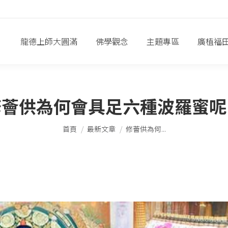
龍德上師大圓滿
佛學觀念
主題專區
廣植福
修薈供為何會具足六種波羅蜜呢
您在這裡：
首頁
最新文章
修薈供為何...