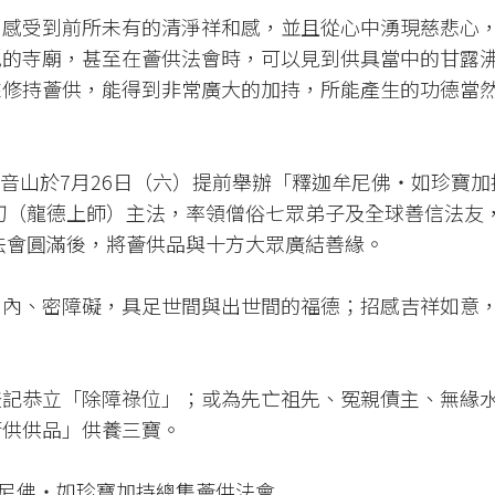
、感受到前所未有的清淨祥和感，並且從心中湧現慈悲心
地的寺廟，甚至在薈供法會時，可以見到供具當中的甘露
來修持薈供，能得到非常廣大的加持，所能產生的功德當
，觀音山於7月26日（六）提前舉辦「釋迦牟尼佛‧如珍寶
切（龍德上師）主法，率領僧俗七眾弟子及全球善信法友
法會圓滿後，將薈供品與十方大眾廣結善緣。
、內、密障礙，具足世間與出世間的福德；招感吉祥如意
！
登記恭立「除障祿位」；或為先亡祖先、冤親債主、無緣
薈供供品」供養三寶。
迦牟尼佛‧如珍寶加持總集薈供法會