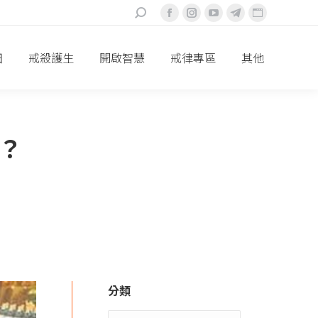
搜
Facebook
Instagram
YouTube
Telegram
Website
索：
頁
頁
頁
頁
頁
面
面
面
面
面
田
戒殺護生
開啟智慧
戒律專區
其他
在
在
在
在
在
新
新
新
新
新
視
視
視
視
視
窗
窗
窗
窗
窗
？
中
中
中
中
中
打
打
打
打
打
開
開
開
開
開
分類