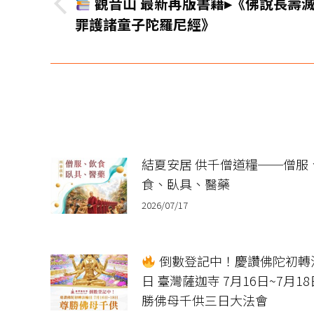
觀音山 最新再版書籍▸《佛說長壽
导
上
罪護諸童子陀羅尼經》
一
航
篇
文
章：
結夏安居 供千僧道糧──僧服
食、臥具、醫藥
2026/07/17
倒數登記中！慶讚佛陀初轉
日 臺灣薩迦寺 7月16日~7月18
勝佛母千供三日大法會