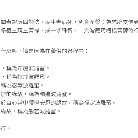
聲聞者說應四諦法，度生老病死，究竟涅槃；為求辟支佛
耨多羅三藐三菩提，成一切種智。」六波羅蜜概括菩薩修
為什麼呢？這是因為在薈供的過程中：
故，稱為布施波羅蜜。
故，稱為持戒波羅蜜。
，稱為忍辱波羅蜜。
備辦的緣故，稱為精進波羅蜜。
，於自心當中獲得安忍的緣故，稱為禪定波羅蜜。
的緣故，稱為般若波羅蜜。
修行。