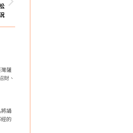
松
況
臺灣薩
、招財、
名將誦
部經的