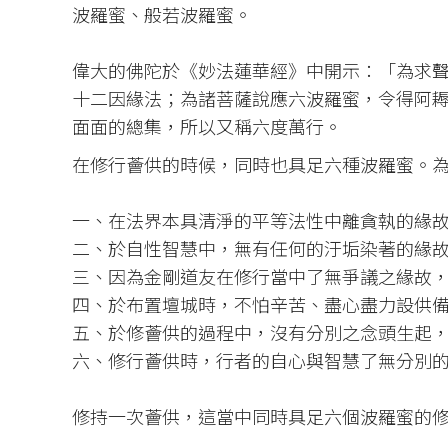
波羅蜜、般若波羅蜜。
偉大的佛陀於《妙法蓮華經》中開示：「為求
十二因緣法；為諸菩薩說應六波羅蜜，令得阿
面面的總集，所以又稱六度萬行。
在修行薈供的時候，同時也具足六種波羅蜜。
一、在法界本具清淨的平等法性中離貪執的緣
二、於自性智慧中，無有任何的汙垢染著的緣
三、因為金剛道友在修行當中了無爭議之緣故
四、於布置壇城時，不怕辛苦、盡心盡力設供
五、於修薈供的過程中，沒有分別之念頭生起
六、修行薈供時，行者的自心與智慧了無分別
修持一次薈供，這當中同時具足六個波羅蜜的