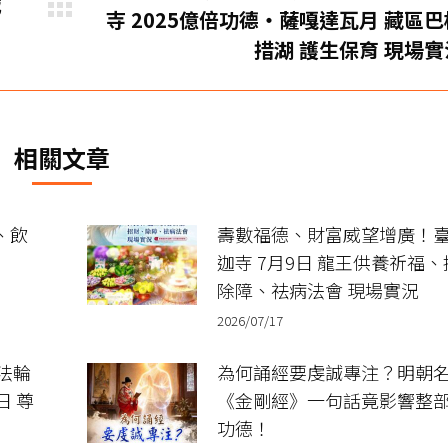
滅
下
寺 2025億倍功德‧薩嘎達瓦月 藏區巴
一
措湖 護生保育 現場實
篇
文
章：
相關文章
、飲
壽數福德、財富威望增廣！
迦寺 7月9日 龍王供養祈福
除障、祛病法會 現場實況
2026/07/17
法輪
為何誦經要虔誠專注？明朝
日 尊
《金剛經》一句話竟影響整
功德！