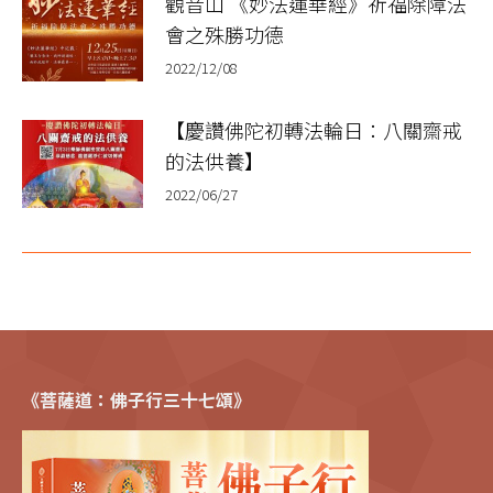
觀音山 《妙法蓮華經》祈福除障法
會之殊勝功德
2022/12/08
【慶讚佛陀初轉法輪日：八關齋戒
的法供養】
2022/06/27
《菩薩道：佛子行三十七頌》