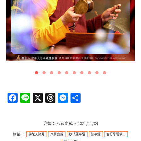
Facebook
Line
X
Threads
Messenger
分
享
分類：
八關齋戒
2021/11/04
標籤：
佛陀天降月
八關齋戒
妙法蓮華經
法華經
空行母薈供日