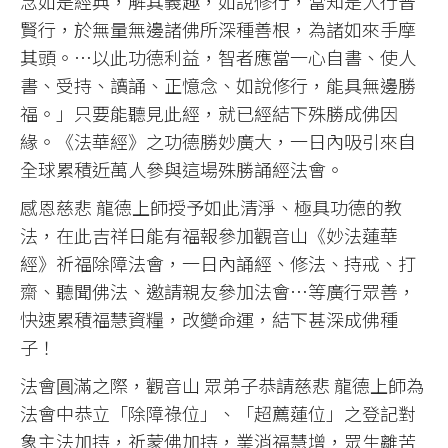
念如是經典，解其義趣，如說修行，當知是人行普
賢行，於無量無邊諸佛所深種善根，為諸如來手摩
其頭。…以此功德利益，智者應當一心自書、使人
書、受持、讀誦、正憶念、如說修行，能具無邊勝
福。」只要能聽見此經，就已經結下殊勝成佛因
緣。《法華經》之功德勝妙廣大，一日內吸引來自
全球累積近萬人參與這場殊勝誦經法會。
感恩慈悲 龍德上師授予如此清淨、極具功德的教
法，在此吉祥日能有福報參加觀音山《妙法蓮華
經》祈福除障法會，一日內誦經、修法、持戒、打
齋、聽聞佛法、邀請親友參加法會…等廣行眾善，
快速累積福慧資糧，改變命運，結下甚深成佛種
子！
法會圓滿之際，觀音山 眾弟子恭請慈悲 龍德上師為
法會中恭立「除障祿位」、「超薦蓮位」之登記對
象主法加持，祈蒙佛加持，業消福慧增，眾生離苦