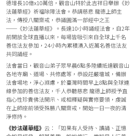
德增長10億x10萬倍，觀音山特於此吉祥日舉辦《妙
法蓮華經》祈福除障法會。恭請慈悲 龍德上師主
法，傳授八關齋戒，恭誦圓滿一部經中之王
──《妙法蓮華經》。長達10小時誦經法會，自2年
前開放全球直播以來，每場皆吸引來自全球上千名
善信法友參加，24小時內累積湧入近萬名善信法友
共同誦經。
法會當日，觀音山弟子眾早晨6點多陸續抵達觀音山
各地寺廟、道場、共修處等，恭設莊嚴壇城，備辦
法會場地，淨心滌慮，於臺灣時間早上8點與全球連
線參加的善信法友，千人恭聽慈悲 龍德上師授予直
指心性珍貴佛法開示、戒相釋疑與實修要領，虔誠
在上師座前領受殊勝八關齋戒，開始一日一夜的清
淨修持。
《妙法蓮華經》
云：「如果有人受持、讀誦、正憶