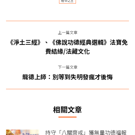
經中之王
文
慈悲 龍德上師主法八關齋戒法會
上一篇文章
章
慈悲 龍德上師主法八關齋戒法會
《淨土三經》、《佛說功德經典選輯》法寶免
上
导
費結緣/法藏文化
一
篇
航
下一篇文章
文
下
龍德上師：別等到失明發瘋才後悔
章：
一
篇
文
相關文章
章：
持守「八關齋戒」獲無量功德福報