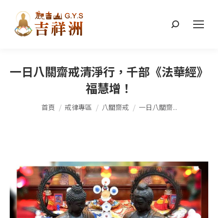
搜
索：
一日八關齋戒清淨行，千部《法華經》
福慧增！
您在這裡：
首頁
戒律專區
八關齋戒
一日八關齋...