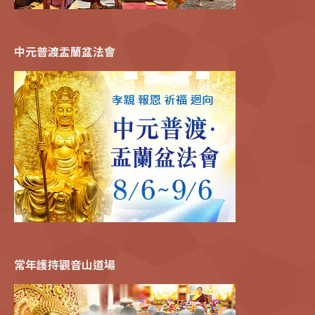
中元普渡盂蘭盆法會
常年護持觀音山道場