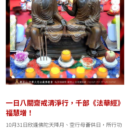
一日八關齋戒清淨行，千部《法華經》
福慧增！
10月31日欣逢佛陀天降月、空行母薈供日，所行功