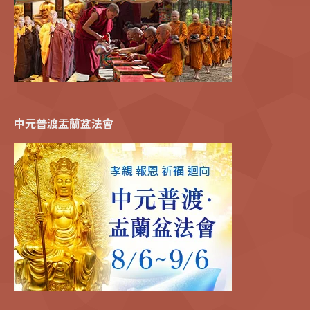
中元普渡盂蘭盆法會