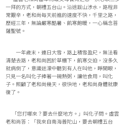
一拜的方式
，朝禮五台山。沿途跋山涉水，路程非
常艱辛，老和尚每天前進的速度不快，千里之路，
歷經三年，無論嚴寒酷暑、飢寒飽暖，一心稱念菩
薩聖號。
一年歲末，連日大雪，路上積雪盈尺，無法看
清楚去路，老和尚困於草棚下，飢寒交迫，沒多久
就病倒了，意識迷濛中聽到有人在叫他，睜開眼，
只見一名叫化子捧著一碗熱粥，讓他食用，叫化
子。照顧了老和尚幾天，很快地，老和尚身體就康
復了。
「您打哪來？要去什麼地方。」叫化子問。虛雲
老和尚答：「我來自南海普陀山，要去朝禮五台