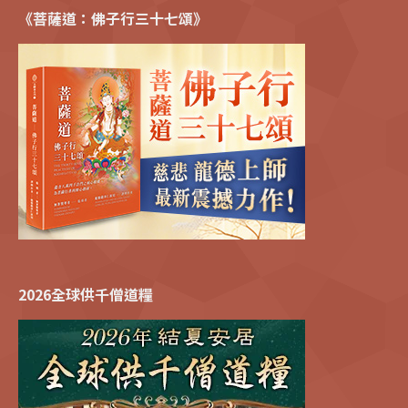
《菩薩道：佛子行三十七頌》
2026全球供千僧道糧