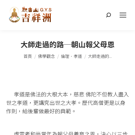
搜
索：
大師走過的路─朝山報父母恩
您在這裡：
首頁
佛學觀念
倫理．孝道
大師走過的...
孝道是佛法的大根大本，慈悲 佛陀不但教人盡入
世之孝道，更講究出世之大孝。歷代高僧更是以身
作則，給後輩做最好的典範。
虛雲老和尚當年為報父母養育之恩，決心以三步