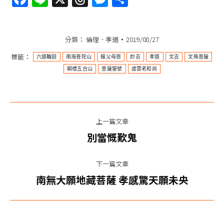
享
分類：
倫理．孝道
2019/08/27
標籤：
六道輪迴
南海普陀山
報父母恩
妙吉
孝道
文吉
文殊菩薩
朝禮五台山
菩薩聖號
虛雲老和尚
文
上一篇文章
章
上
別當慨歎鬼
一
导
篇
下一篇文章
航
文
下
南無大願地藏菩薩 孝感驚天願未央
章：
一
篇
文