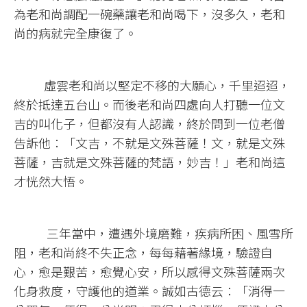
為老和尚調配一碗藥讓老和尚喝下，沒多久，老和
尚的病就完全康復了。
虛雲老和尚以堅定不移的大願心，千里迢迢，
終於抵達五台山。而後老和尚四處向人打聽一位文
吉的叫化子，但都沒有人認識，終於問到一位老僧
告訴他：「文吉，不就是文殊菩薩！文，就是文殊
菩薩，吉就是文殊菩薩的梵語，妙吉！」老和尚這
才恍然大悟。
三年當中，遭遇外境磨難，疾病所困、風雪所
阻，老和尚終不失正念，每每藉著緣境，驗證自
心，愈是艱苦，愈覺心安，所以感得文殊菩薩兩次
化身救度，守護他的道業。誠如古德云：「消得一