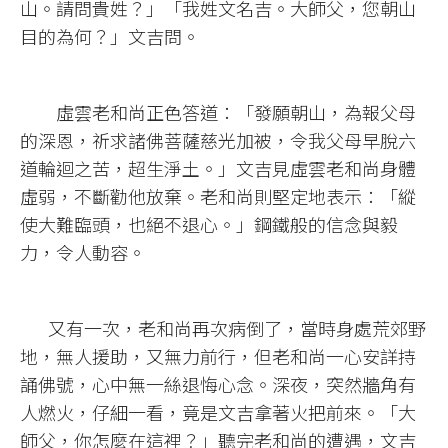
山。請問貴姓？」「我姓文名吉。大師父，您朝山
目的為何？」文吉問。
虛雲老和尚正色答道：「發願朝山，為報父母
的深恩，祈求諸佛菩薩慈光加被，令我父母早脫六
道輪迴之苦，超生淨土。」文吉見虛雲老和尚身體
虛弱，不斷勸他放棄。老和尚則堅定地表示：「縱
使大難臨頭，也絕不退心。」鋼鐵般的信念與毅
力，令人動容。
又有一次，老和尚再次病倒了，當時身處荒郊野
地，無人援助，又無力前行，但老和尚一心安詳持
誦佛號，心中無一絲退悔心念。深夜，突然牆角有
人燃火，仔細一看，竟是文吉拿著火把前來。「大
師父，你怎麼在這裡？」聽完老和尚的遭遇，文吉