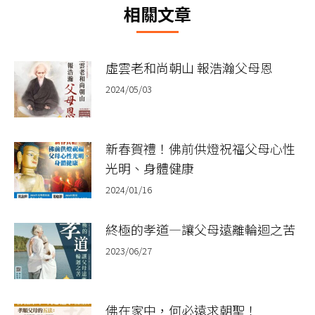
相關文章
章：
虛雲老和尚朝山 報浩瀚父母恩
2024/05/03
新春賀禮！佛前供燈祝福父母心性
光明、身體健康
2024/01/16
終極的孝道—讓父母遠離輪迴之苦
2023/06/27
佛在家中，何必遠求朝聖！