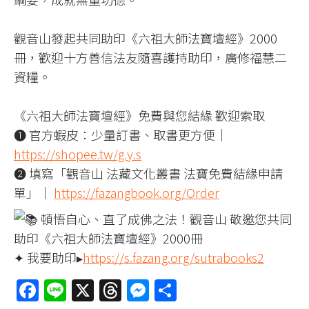
觀音山發起共同助印《六祖大師法寶壇經》2000
冊，歡迎十方善信法友隨喜護持助印，廣修福慧二
資糧。
《六祖大師法寶壇經》免費與您結緣 歡迎索取
➊ 官方蝦皮：少量訂書、取書更方便｜
https://shopee.tw/g.y.s
➋ 填寫「觀音山 法藏文化叢書 法寶免費結緣申請
單」｜
https://fazangbook.org/Order
頓悟自心、直了成佛之法！觀音山 敬邀您共同
助印《六祖大師法寶壇經》2000冊
✦ 我要助印▸
https://s.fazang.org/sutrabooks2
Facebook
Line
X
Threads
Messenger
分