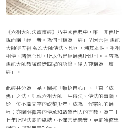
《六祖大師法寶壇經》乃中國佛典中，唯一非佛所
說而稱「經」者。為何可稱為「經」？因六祖 惠能
大師得五祖 弘忍大師傳法、印可，溯其本源，祖祖
相傳、諸佛心印，所以仍是經過佛所印可。內容為
惠能大師教誡僧徒四眾的語錄，後人尊稱為「壇
經」。
此經共分為十品，闡述「頓悟自心」、「直了成
佛」之法，記載六祖大師一生得法、傳法的事蹟，
從一位不識文字的砍柴少年，成為一代宗師的過
程；亦闡明禪宗的傳承和啟導門人的言教，為三十
七年所說法要的總結，不僅言簡義豐，更能獲修學
綱要，成就無量功德。