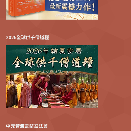
2026全球供千僧道糧
中元普渡盂蘭盆法會