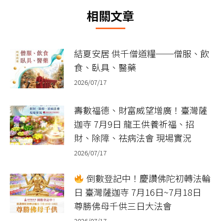
章：
相關文章
結夏安居 供千僧道糧──僧服、飲
食、臥具、醫藥
2026/07/17
壽數福德、財富威望增廣！臺灣薩
迦寺 7月9日 龍王供養祈福、招
財、除障、祛病法會 現場實況
2026/07/17
倒數登記中！慶讚佛陀初轉法輪
日 臺灣薩迦寺 7月16日~7月18日
尊勝佛母千供三日大法會
2026/07/17