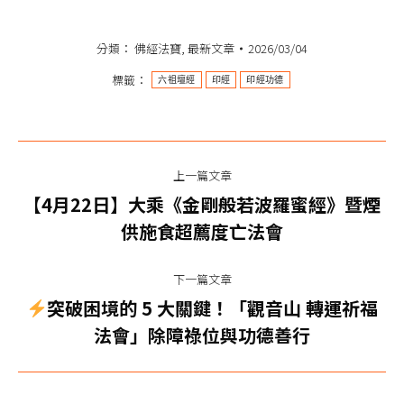
享
分類：
佛經法寶
,
最新文章
2026/03/04
標籤：
六祖壇經
印經
印經功德
文
上一篇文章
章
【4月22日】大乘《金剛般若波羅蜜經》暨煙
上
导
供施食超薦度亡法會
一
篇
航
下一篇文章
文
突破困境的 5 大關鍵！「觀音山 轉運祈福
章：
下
法會」除障祿位與功德善行
一
篇
文