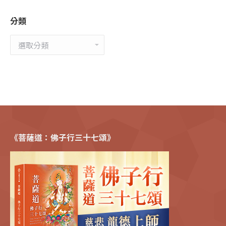
分類
分
類
《菩薩道：佛子行三十七頌》