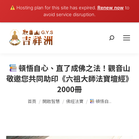
Hosting plan for this site has expired.
Renew now
to
avoid service disruption.
搜
索：
頓悟自心、直了成佛之法！觀音山
敬邀您共同助印《六祖大師法寶壇經》
2000冊
您在這裡：
首頁
開啟智慧
佛經法寶
頓悟自...