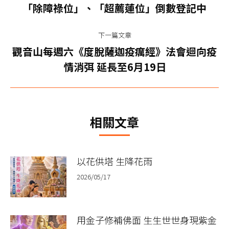
导
「除障祿位」、「超薦蓮位」倒數登記中
一
篇
航
下一篇文章
文
觀音山每週六《度脫薩迦疫癘經》法會迴向疫
章：
下
情消弭 延長至6月19日
一
篇
文
章：
相關文章
以花供塔 生降花雨
2026/05/17
用金子修補佛面 生生世世身現紫金