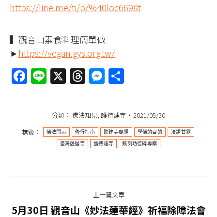
https://line.me/ti/p/%40loc6698t
▍觀音山素食料理簡單做
►
https://vegan.gys.org.tw/
Facebook
Line
X
Threads
Messenger
分
享
分類：
佛法知見
,
護持建寺
2021/05/30
標籤：
佛法開示
修行指南
助建寺廟經
學佛的目的
法語甘露
臺灣薩迦寺
護持建寺
鐫刻功德碑專案
文
上一篇文章
章
5月30日 觀音山《妙法蓮華經》祈福除障法會
上