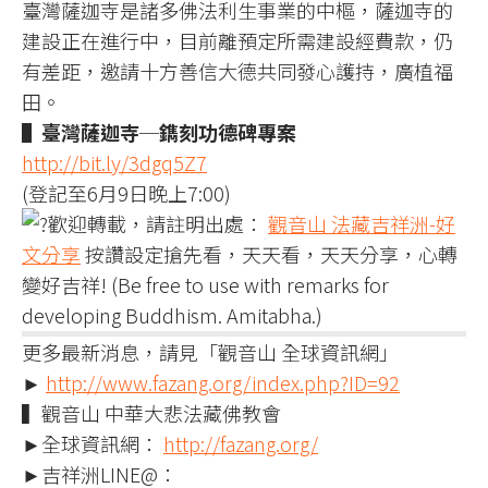
臺灣薩迦寺是諸多佛法利生事業的中樞，薩迦寺的
建設正在進行中，目前離預定所需建設經費款，仍
有差距，邀請十方善信大德共同發心護持，廣植福
田。
▌臺灣薩迦寺─鐫刻功德碑專案
http://bit.ly/3dgq5Z7
(登記至6月9日晚上7:00)
歡迎轉載，請註明出處：
觀音山 法藏吉祥洲-好
文分享
按讚設定搶先看，天天看，天天分享，心轉
變好吉祥! (Be free to use with remarks for
developing Buddhism. Amitabha.)
更多最新消息，請見「觀音山 全球資訊網」
►
http://www.fazang.org/index.php?ID=92
▍觀音山 中華大悲法藏佛教會
►全球資訊網：
http://fazang.org/
►吉祥洲LINE@：