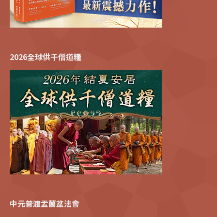
2026全球供千僧道糧
中元普渡盂蘭盆法會