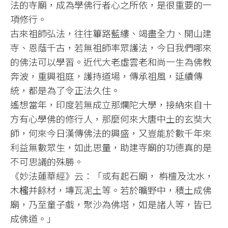
法的寺廟，成為學佛行者心之所依，是很重要的一
項修行。
古來祖師弘法，往往篳路藍縷、竭盡全力、開山建
寺、恩蔭千古，若無祖師率眾護法，今日我們哪來
的佛法可以學習。近代大老虛雲老和尚一生為佛教
奔波，重興祖庭，護持道場，傳承祖風，延續傳
統，都是為了令正法久住。
遙想當年，印度若無成立那爛陀大學，接納來自十
方有心學佛的修行人，那麼何來大唐中土的玄奘大
師，何來今日漢傳佛法的興盛，又豈能於數千年來
利益無數眾生，如此思量，助建寺廟的功德真的是
不可思議的殊勝。
《妙法蓮華經》云：「或有起石廟， 栴檀及沈水，
木櫁并餘材，塼瓦泥土等。若於曠野中，積土成佛
廟，乃至童子戲，聚沙為佛塔，如是諸人等，皆已
成佛道。」