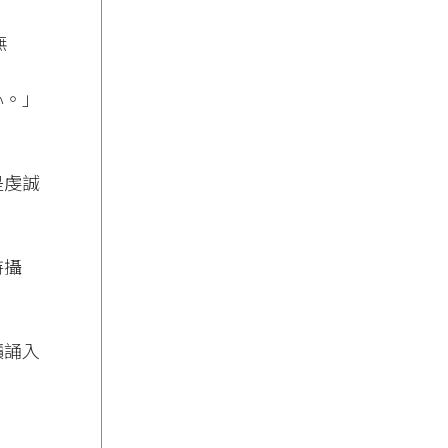
無
心。」
是虔誠
持攝
讀誦入