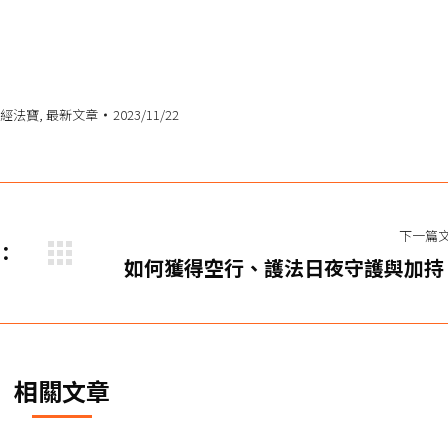
經法寶
,
最新文章
2023/11/22
下一篇
師：
下
如何獲得空行、護法日夜守護與加持
一
篇
文
章：
相關文章