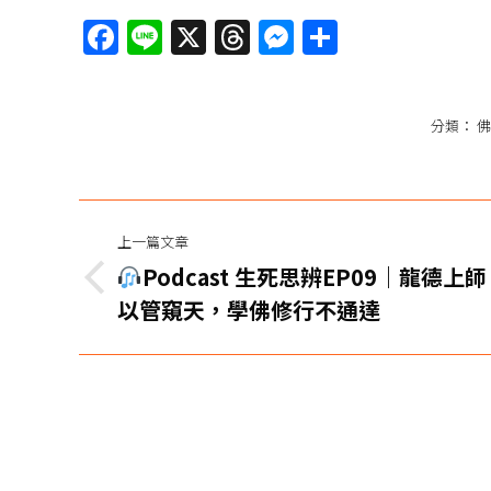
Facebook
Line
X
Threads
Messenger
分
享
分類：
佛
文
上一篇文章
章
Podcast 生死思辨EP09｜龍德上
上
导
以管窺天，學佛修行不通達
一
篇
航
文
章：