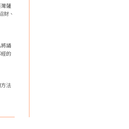
臺灣薩
、招財、
名將誦
部經的
們方法