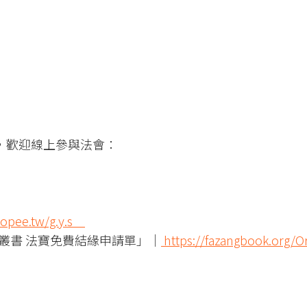
直播，歡迎線上參與法會：
shopee.tw/g.y.s
叢書 法寶免費結緣申請單」｜
https://fazangbook.org/O