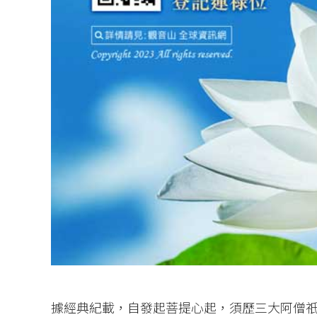
據經典紀載，自發起菩提心起，須歷三大阿僧