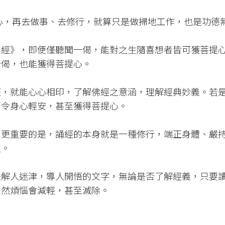
心，再去做事、去修行，就算只是做掃地工作，也是功德
華經》，即便僅聽聞一偈，能對之生隨喜想者皆可獲菩提
一偈，也能獲得菩提心。
經，就能心心相印，了解佛經之意涵，理解經典妙義。若
、令身心輕安，甚至獲得菩提心。
，更重要的是，誦經的本身就是一種修行，端正身體、嚴
益。
是解人迷津，導人開悟的文字，無論是否了解經義，只要
自然煩惱會減輕，甚至滅除。