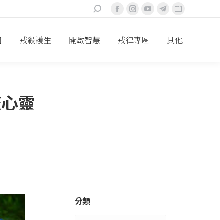
搜
Facebook
Instagram
YouTube
Telegram
Website
索：
頁
頁
頁
頁
頁
面
面
面
面
面
田
戒殺護生
開啟智慧
戒律專區
其他
在
在
在
在
在
新
新
新
新
新
視
視
視
視
視
窗
窗
窗
窗
窗
滌心靈
中
中
中
中
中
打
打
打
打
打
開
開
開
開
開
分類