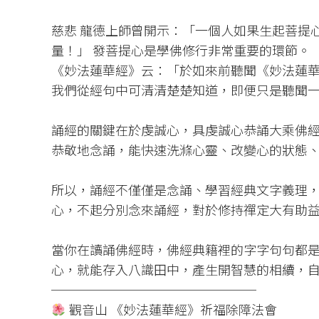
慈悲 龍德上師曾開示：「一個人如果生起菩提
量！」 發菩提心是學佛修行非常重要的環節。
《妙法蓮華經》云：「於如來前聽聞《妙法蓮
我們從經句中可清清楚楚知道，即便只是聽聞
誦經的關鍵在於虔誠心，具虔誠心恭誦大乘佛
恭敬地念誦，能快速洗滌心靈、改變心的狀態
所以，誦經不僅僅是念誦、學習經典文字義理
心，不起分別念來誦經，對於修持禪定大有助
當你在讀誦佛經時，佛經典籍裡的字字句句都
心，就能存入八識田中，產生開智慧的相續，
────────────────
觀音山 《妙法蓮華經》祈福除障法會