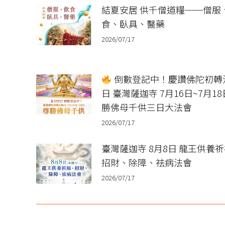
結夏安居 供千僧道糧──僧服
食、臥具、醫藥
2026/07/17
倒數登記中！慶讚佛陀初轉
日 臺灣薩迦寺 7月16日~7月18
勝佛母千供三日大法會
2026/07/17
臺灣薩迦寺 8月8日 龍王供養
招財、除障、祛病法會
2026/07/17