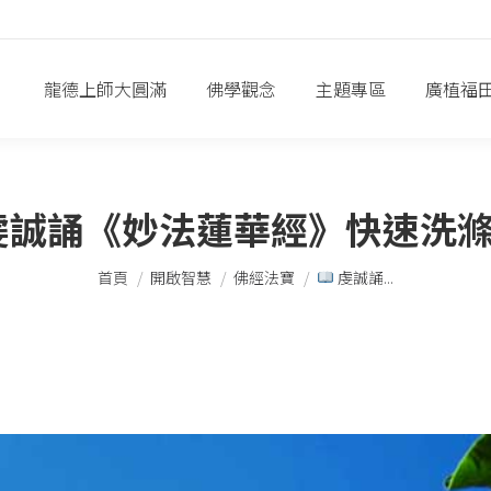
龍德上師大圓滿
佛學觀念
主題專區
廣植福
虔誠誦《妙法蓮華經》快速洗
您在這裡：
首頁
開啟智慧
佛經法寶
虔誠誦...