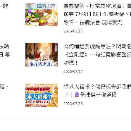
、飲
壽數福德、財富威望增廣！
迦寺 7月9日 龍王供養祈福
除障、祛病法會 現場實況
2026/07/17
法輪
為何誦經要虔誠專注？明朝
日 尊
《金剛經》一句話竟影響整
功德！
2026/07/17
祈福、
想求大福報？佛已經告訴我
了！
全球供千僧道糧
2026/07/13