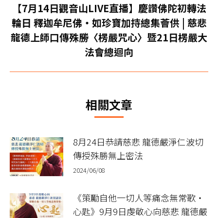
航
文
【7月14日觀音山LIVE直播】慶讚佛陀初轉法
章：
輪日 釋迦牟尼佛‧如珍寶加持總集薈供 | 慈悲
下
龍德上師口傳殊勝〈楞嚴咒心〉暨21日楞嚴大
一
法會總迴向
篇
文
章：
相關文章
8月24日恭請慈悲 龍德嚴淨仁波切
傳授殊勝無上密法
2024/06/08
《策勵自他一切人等痛念無常歌‧
心匙》9月9日虔敬心向慈悲 龍德嚴