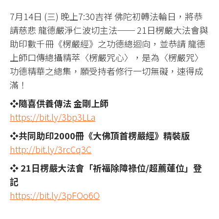
7月14日 (三) 晚上7:30吉祥 佛陀初轉法輪日，將恭
請慈悲 龍德嚴淨仁波切主法── 21日楞嚴大法會與
助印數千冊《楞嚴經》之功德總迴向，並恭請 龍德
上師口傳總攝精萃〈楞嚴咒心〉，是為〈楞嚴咒〉
功德精華之總集，願受持者修行一切無礙，速得成
滿！
❖隨喜供養傳法 金剛上師
https://bit.ly/3bp3LLa​
❖共同助印2000冊《大佛頂首楞嚴經》精裝版
http://bit.ly/3rcCq3C
❖ 21日楞嚴大法會「祈福除障祿位/超薦蓮位」登
記
https://bit.ly/3pFOo6O