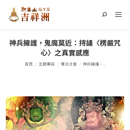
搜
索：
神兵擁護，鬼魔莫近：持誦〈楞嚴咒
心〉之真實感應
您在這裡：
首頁
主題專區
傳法法會
神兵擁護，...