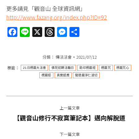
更多請見「觀音山 全球資訊網」
http://www.fazang.org/index.php?ID=92
Facebook
Line
X
Threads
Messenger
分
享
分類：
傳法法會
2021/07/12
標籤：
21日楞嚴大法會
佛陀初轉法輪日
助印楞嚴經
楞嚴咒
楞嚴咒心
楞嚴經
真實感應
龍德嚴淨仁波切
文
上一篇文章
章
上
【觀音山修行不寂寞筆記本】邁向解脫道
一
导
篇
下一篇文章