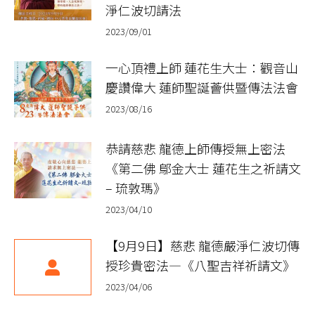
淨仁波切請法
2023/09/01
一心頂禮上師 蓮花生大士：觀音山
慶讚偉大 蓮師聖誕薈供暨傳法法會
2023/08/16
恭請慈悲 龍德上師傳授無上密法
《第二佛 鄔金大士 蓮花生之祈請文
– 琉敦瑪》
2023/04/10
【9月9日】慈悲 龍德嚴淨仁波切傳
授珍貴密法—《八聖吉祥祈請文》
2023/04/06