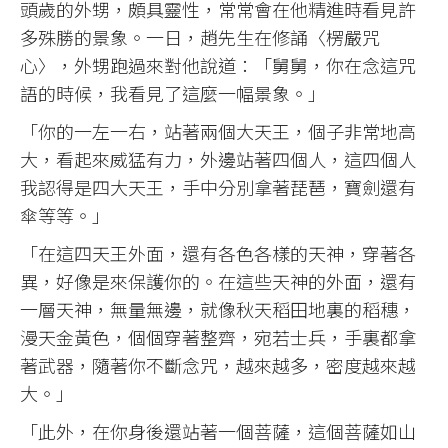
頭歲的外甥，頗具靈性，常常會在他精進時看見許
多殊勝的景象。一日，趙先生在修誦〈楞嚴咒
心〉，外甥跑過來對他說道：「舅舅，你在念這咒
語的時候，我看見了這麼一幅景象。」
「你的一左一右，站著兩個大天王，個子非常地高
大，看起來威猛有力，外邊站著四個人，這四個人
我認得是四大天王，手中分別拿著琵琶，寶劍還有
傘等等。」
「在這四天王外面，還有各色各樣的天神，穿著各
異，好像是來保護你的。在這些天神的外面，還有
一層天神，無量無邊，就像秋天稻田地裏的稻穗，
漫天金黃色，個個穿著整齊，宛若士兵，手裏都拿
著武器，隨著你不斷念咒，越來越多，密度越來越
大。」
「此外，在你身後還站著一個菩薩，這個菩薩如山