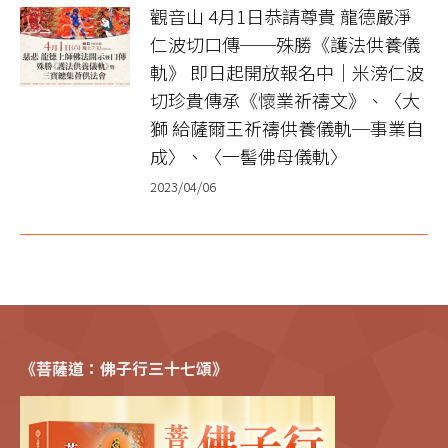
觀音山 4月1日恭請尊貴 龍德嚴淨
仁波切口傳──殊勝《護法供養儀
軌》 即日起開放報名中｜米滂仁波
切珍貴傳承《懷業祈禱文》、〈大
獅 給薩爾王祈禱供養儀軌─事業自
成〉、〈一髻佛母儀軌〉
2023/04/06
《菩薩道：佛子行三十七頌》