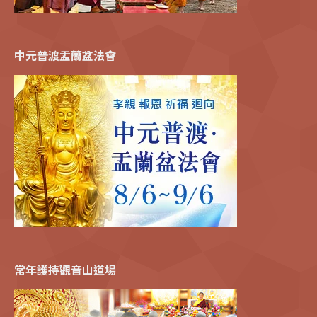
中元普渡盂蘭盆法會
常年護持觀音山道場