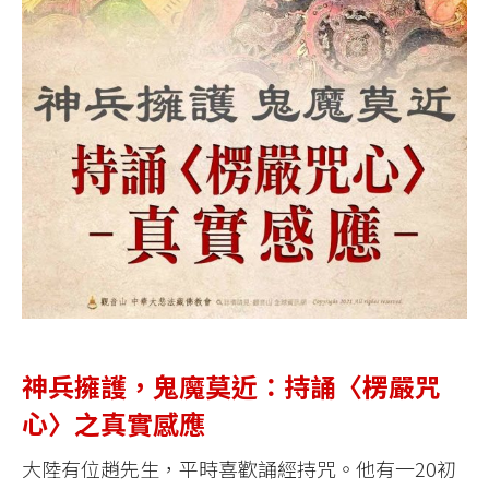
神兵擁護，鬼魔莫近：持誦〈楞嚴咒
心〉之真實感應
大陸有位趙先生，平時喜歡誦經持咒。他有一20初