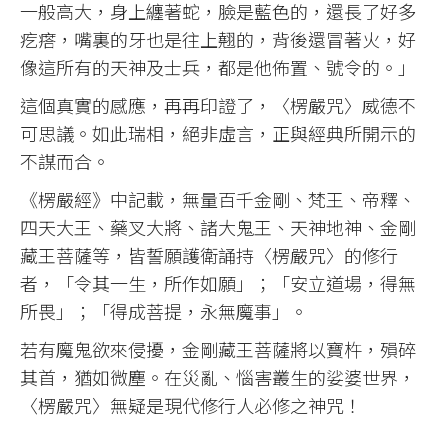
一般高大，身上纏著蛇，臉是藍色的，還長了好多
疙瘩，嘴裏的牙也是往上翹的，背後還冒著火，好
像這所有的天神及士兵，都是他佈置、號令的。」
這個真實的感應，再再印證了，〈楞嚴咒〉威德不
可思議。如此瑞相，絕非虛言，正與經典所開示的
不謀而合。
《楞嚴經》中記載，無量百千金剛、梵王、帝釋、
四天大王、藥叉大將、諸大鬼王、天神地神、金剛
藏王菩薩等，皆誓願護衛誦持〈楞嚴咒〉的修行
者，「令其一生，所作如願」；「安立道場，得無
所畏」；「得成菩提，永無魔事」。
若有魔鬼欲來侵擾，金剛藏王菩薩將以寶杵，殞碎
其首，猶如微塵。在災亂、惱害叢生的娑婆世界，
〈楞嚴咒〉無疑是現代修行人必修之神咒！