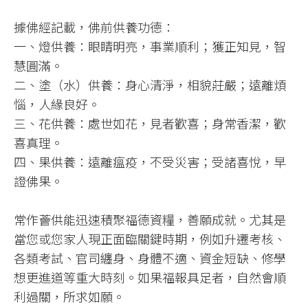
據佛經記載，佛前供養功德：
一、燈供養：眼睛明亮，事業順利；獲正知見，智
慧圓滿。
二、塗（水）供養：身心清淨，相貌莊嚴；遠離煩
惱，人緣良好。
三、花供養：處世如花，見者歡喜；身常香潔，歡
喜真理。
四、果供養：遠離瘟疫，不受災害；受諸喜悅，早
證佛果。
常作薈供能迅速積聚福德資糧，善願成就。尤其是
當您或您家人現正面臨關鍵時期，例如升遷考核、
各類考試、官司纏身、身體不適、資金短缺、修學
想更進道等重大時刻。如果福報具足者，自然會順
利過關，所求如願。