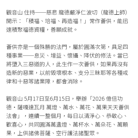
觀音山 住持──慈悲 龍德嚴淨仁波切（龍德上師）
開示：「積福、培福、再造福！」常作薈供，能迅
速積聚福德資糧，善願成就。
薈供亦是一個殊勝的法門，屬於圓滿次第，具足四
種事業──息災、增益、懷攝、降伏的修法。當已
將墮入三惡道的人，此生作一次薈供，如果再沒有
造新的惡業，以前毀壞根本、支分三昧耶等各種戒
律和十惡等諸業障，都會消除。
觀音山 5月17日至6月15日，舉辦「2026 億倍功
德‧薩嘎達瓦月 萬燈、萬水、萬花、萬果天天薈供
法會」，連續一整個月，每日以清淨心、恭敬心、
歡喜心，共同圓滿萬盞燈、萬杯水、萬朵花、萬顆
果，上供諸佛菩薩、空行護法諸聖眾。