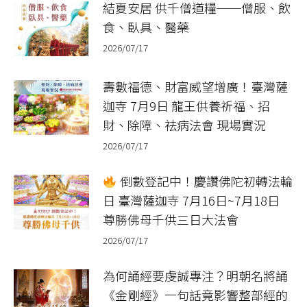
結夏安居 供千僧道糧──僧服、飲
食、臥具、醫藥
2026/07/17
壽數福德、財富威望增廣！臺灣薩
迦寺 7月9日 龍王供養祈福、招
財、除障、祛病法會 現場實況
2026/07/17
倒數登記中！慶讚佛陀初轉法輪
日 臺灣薩迦寺 7月16日~7月18日
尊勝佛母千供三日大法會
2026/07/17
為何誦經要虔誠專注？明朝名將誦
《金剛經》一句話竟影響整部經的