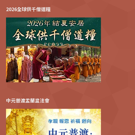
2026全球供千僧道糧
中元普渡盂蘭盆法會