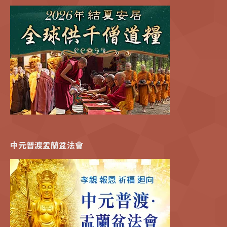
中元普渡盂蘭盆法會