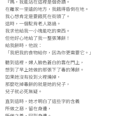
『媽，我能站在這裡是個奇蹟。
在離家一里遠的地方，我餓得昏倒在地。
我心想肯定是要餓死在街頭了。
這時，一個駝背老人路過。
我求他給我一小塊能吃的東西。
但他好心地給了我一整張薄餅！
給我餅時，他說：
「我把我的食物給你，因為你更需要它。」
聽到這裡，婦人臉色蒼白的靠在門上，
想到了早上她做的那張下了毒的薄餅。
如果她沒有投到火裡燒掉，
那麼吃掉毒餅的就是她的兒子，
兒子就必死無疑。
直到這時，她才明白了這些字的含義
所做之惡，留在身邊，
所做之善，回到身邊。