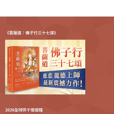
《菩薩道：佛子行三十七頌》
2026全球供千僧道糧