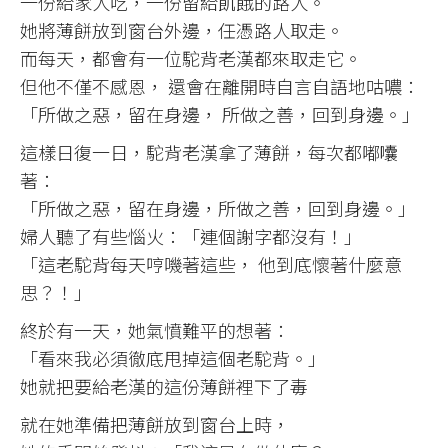
一份給家人吃，一份留給飢餓的路人。
她將薄餅放到窗台外邊，任憑路人取走。
而每天，都會有一位駝背老漢都來取走它。
但他不僅不感恩， 還會在離開時自言自語地咕噥：
「所做之惡，留在身邊， 所做之善，回到身邊。」
這樣日復一日，駝背老漢拿了薄餅，每次都嘟囔
著：
「所做之惡，留在身邊，所做之善，回到身邊。」
婦人聽了有些惱火：「連個謝字都沒有！」
「這老駝背每天哼嘰著這些， 他到底懷著什麼意
思？！」
終於有一天，她氣憤難平的想著：
「看來我必須徹底甩掉這個老駝背。」
她就把要給老漢的這份薄餅裡下了毒
就在她準備把薄餅放到窗台上時，