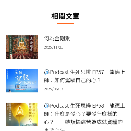
文
相關文章
章：
何為金剛乘
2025/11/21
Podcast 生死思辨 EP57｜龍德上
師：如何駕馭自己的心？
2025/06/13
Podcast 生死思辨 EP58｜龍德上
師：什麼是發心？要發什麼樣的
心？──轉煩惱痛苦為成就資糧的
重要心法