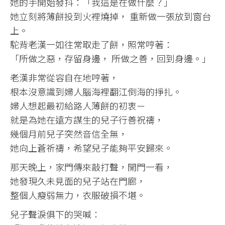
她的手開始發抖：「我這是在做什麼？」
她立刻將薄餅投到火裡燒掉， 重新做一張放到窗台
上。
駝背老漢一如往常取走了餅，照常哼著：
「所做之惡，存留身邊， 所做之善，回到身邊。」
老漢非常從容自在地哼著，
根本沒意識到婦人腦海裡翻江倒海的掙扎。
婦人想起最初給路人薄餅的初衷－
就是為她在遠方謀生的兒子行善祝禱，
幾個月前兒子突然音信全無，
她向上蒼祈禱，希望兒子能夠平安歸來。
那天晚上，家門傳來敲打聲，開門一看，
她發現久未見面的兒子站在門廊，
整個人瘦弱無力，衣服破損不堪。
兒子聲淚俱下的哭喊：