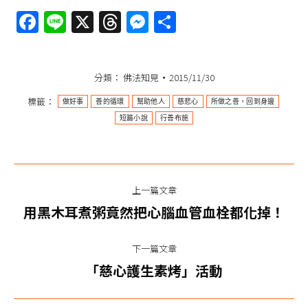
Facebook
Line
X
Threads
Messenger
分
享
分類：
佛法知見
2015/11/30
標籤：
做好事
善的循環
幫助他人
慈悲心
所做之善，回到身邊
短篇小說
行善布施
文
上一篇文章
章
上
用黑木耳煮粥竟然把心腦血管血栓都化掉！
一
导
篇
下一篇文章
航
文
下
「慈心護生素烤」活動
章：
一
篇