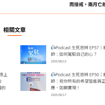
下
而捨戒，兩月亡故
一
篇
文
章：
相關文章
Podcast 生死思辨 EP57
師：如何駕馭自己的心？
2025/06/13
龍德上
Podcast 生死思辨 EP50
的
師：祝你所有的希望皆能與
糧的
應、如願實現！
2025/04/17