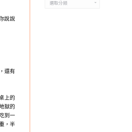
分
類
你說說
，還有
桌上的
地獄的
吃到一
重，半