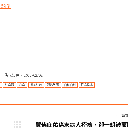
6698t
類：
佛法知見
2018/02/02
獄
好念頭
心念
樂善好施
短篇故事
自私自利
行為模式
下一篇
蒙佛庇佑癌末病人痊癒，卻一朝被蒙