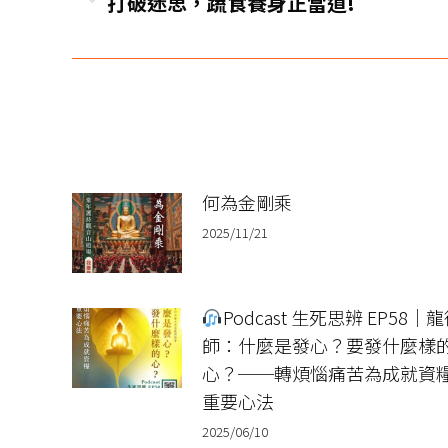
上
打破迷思，蔬食養身正當道!
导
一
篇
航
文
章：
何為金剛乘
2025/11/21
Podcast 生死思辨 EP58｜
師：什麼是發心？要發什麼樣
心？──轉煩惱痛苦為成就資
重要心法
2025/06/10