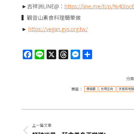
►吉祥洲LINE@：
https://line.me/ti/p/%40loc
▍觀音山素食料理簡單做
►
https://vegan.gys.org.tw/
Facebook
Line
X
Threads
Messenger
分
享
分
標籤：
價值觀
光明正向
天堂與地
文
章
上一篇文章