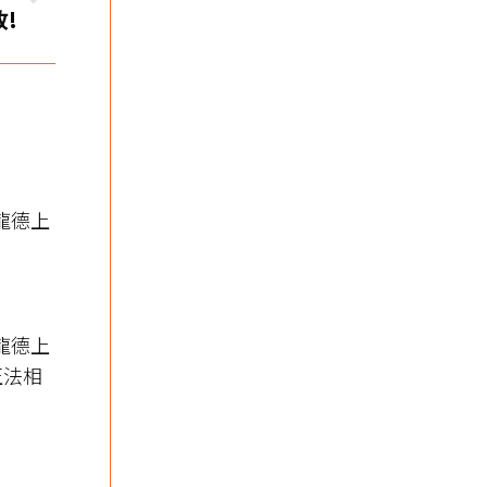
!
｜龍德上
｜龍德上
正法相