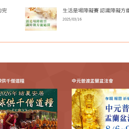
的完
生活是場障礙賽 認識障礙方
2025/03/16
全球供千僧道糧
中元普渡盂蘭盆法會