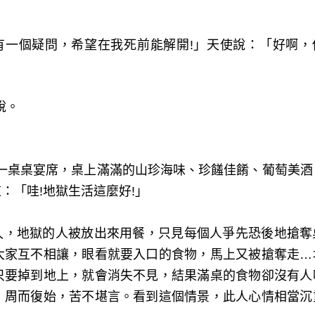
一個疑問，希望在我死前能解開
!
」天使說：「好啊，
說。
桌桌宴席，桌上滿滿的山珍海味、珍饈佳餚、葡萄美酒
道：「哇
!
地獄生活這麼好
!
」
，地獄的人被放出來用餐，只見每個人爭先恐後地搶奪
大家互不相讓，眼看就要入口的食物，馬上又被搶奪走…
只要掉到地上，就會消失不見，結果滿桌的食物卻沒有人
，周而復始，苦不堪言。看到這個情景，此人心情相當沉