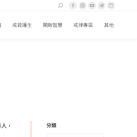
搜
Facebook
Instagram
YouTube
Telegram
Website
索：
頁
頁
頁
頁
頁
面
面
面
面
面
田
戒殺護生
開啟智慧
戒律專區
其他
在
在
在
在
在
新
新
新
新
新
視
視
視
視
視
窗
窗
窗
窗
窗
中
中
中
中
中
打
打
打
打
打
開
開
開
開
開
分類
待人，