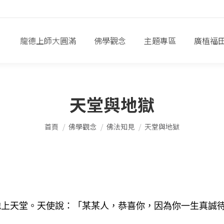
龍德上師大圓滿
佛學觀念
主題專區
廣植福
天堂與地獄
您在這裡：
首頁
佛學觀念
佛法知見
天堂與地獄
他上天堂。天使說：「某某人，恭喜你，因為你一生真誠
」