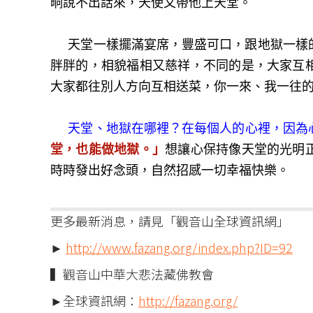
晌說不出話來，天使又帶他上天堂。
天堂一樣擺滿宴席，豐盛可口，跟地獄一樣的
胖胖的，相貌福相又慈祥，不同的是，大家互
大家都往別人方向互相送菜，你一來、我一往
天堂、地獄在哪裡？在每個人的心裡，因為
堂，也能做地獄。」
想讓心保持像天堂的光明
時時發出好念頭，自然招感一切幸福快樂。
更多最新消息，請見「觀音山全球資訊網」
►
http://www.fazang.org/index.php?ID=92
▍觀音山中華大悲法藏佛教會
►全球資訊網：
http://fazang.org/