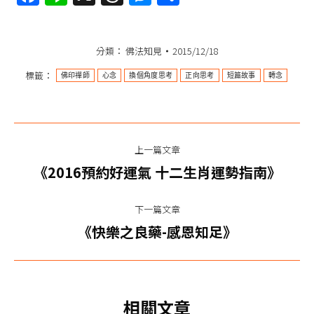
享
分類：
佛法知見
2015/12/18
標籤：
佛印禪師
心念
換個角度思考
正向思考
短篇故事
轉念
文
上一篇文章
章
上
《2016預約好運氣 十二生肖運勢指南》
一
导
篇
下一篇文章
航
文
下
《快樂之良藥-感恩知足》
章：
一
篇
文
相關文章
章：