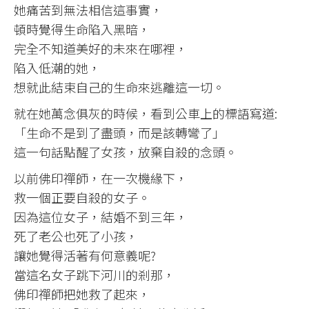
她痛苦到無法相信這事實，
頓時覺得生命陷入黑暗，
完全不知道美好的未來在哪裡，
陷入低潮的她，
想就此結束自己的生命來逃離這一切。
就在她萬念俱灰的時候，看到公車上的標語寫道:
「生命不是到了盡頭，而是該轉彎了」
這一句話點醒了女孩，放棄自殺的念頭。
以前佛印禪師，在一次機緣下，
救一個正要自殺的女子。
因為這位女子，結婚不到三年，
死了老公也死了小孩，
讓她覺得活著有何意義呢?
當這名女子跳下河川的剎那，
佛印禪師把她救了起來，