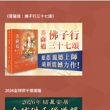
《菩薩道：佛子行三十七頌》
2026全球供千僧道糧