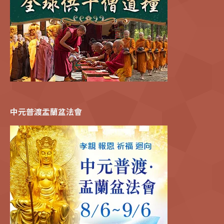
中元普渡盂蘭盆法會