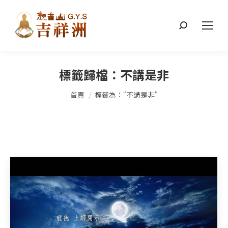
搜
索：
標籤歸檔：
不講是非
您在這裡：
首頁
標籤為："不講是非"