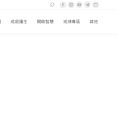
搜
Facebook
Instagram
YouTube
Telegram
Website
索：
頁
頁
頁
頁
頁
面
面
面
面
面
田
戒殺護生
開啟智慧
戒律專區
其他
在
在
在
在
在
新
新
新
新
新
視
視
視
視
視
窗
窗
窗
窗
窗
中
中
中
中
中
打
打
打
打
打
開
開
開
開
開