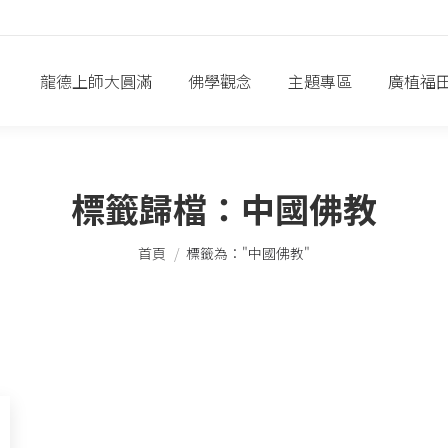
龍德上師大圓滿
佛學觀念
主題專區
廣植福
標籤歸檔：
中國佛教
您在這裡：
首頁
標籤為："中國佛教"