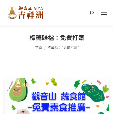
搜
索：
標籤歸檔：
免費打齋
您在這裡：
首頁
標籤為："免費打齋"