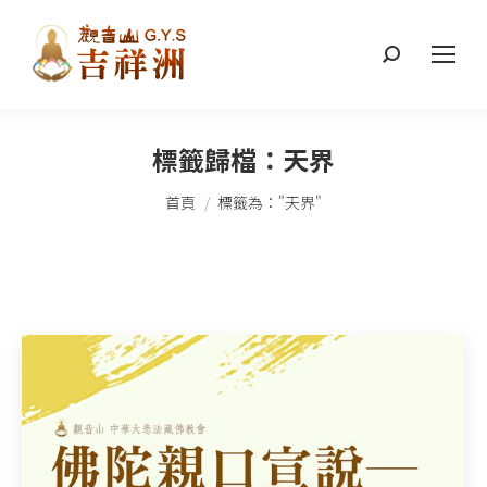
搜
索：
標籤歸檔：
天界
您在這裡：
首頁
標籤為："天界"