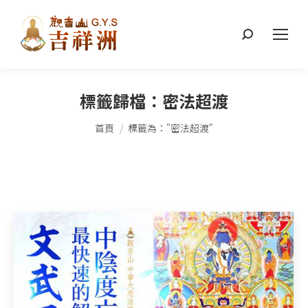
搜
索：
標籤歸檔：
密法超渡
您在這裡：
首頁
標籤為："密法超渡"