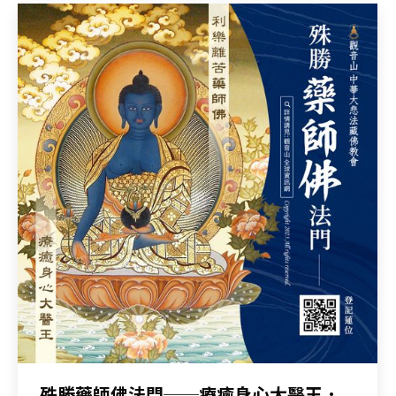
殊勝藥師佛法門──療癒身心大醫王．