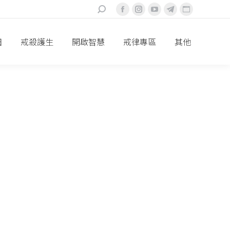
搜
Facebook
Instagram
YouTube
Telegram
Website
索：
頁
頁
頁
頁
頁
面
面
面
面
面
田
戒殺護生
開啟智慧
戒律專區
其他
在
在
在
在
在
新
新
新
新
新
視
視
視
視
視
窗
窗
窗
窗
窗
中
中
中
中
中
打
打
打
打
打
開
開
開
開
開