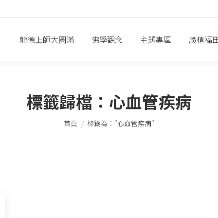
龍德上師大圓滿
佛學觀念
主題專區
廣植福
標籤歸檔：
心血管疾病
您在這裡：
首頁
標籤為："心血管疾病"