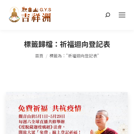
搜
索：
標籤歸檔：
祈福迴向登記表
您在這裡：
首頁
標籤為："祈福迴向登記表"