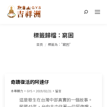
搜
索：
標籤歸檔：
窮困
您在這裡：
首頁
標籤為："窮困"
奇蹟復活的阿達仔
本尊願力
GYS
2019/02/21
留言
這是發生在台灣中部真實的一個故事。
民國45年，台中北屯住著一位阿俊嫂，